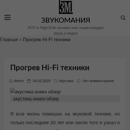
Перейти
к
содержимому
ЗВУКОМАНИЯ
Hi-Fi и High-End техника или энциклопедия
звука и видео
Главная
»
Прогрев Hi-Fi техники
Прогрев Hi-Fi техники
P
Admin
04.02.2025
Акустика
Нет комментариев
o
s
акустика онкен обзор
t
e
Я всю жизнь помешан на звуковой технике, но
d
только последние 20 лет или около того я узнал о
o
n