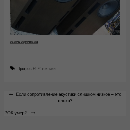
онкен акустика
Прогрев Hi-Fi техники
Навигация
Если сопротивление акустики слишком низкое – это
по
плохо?
записям
РОК умер?