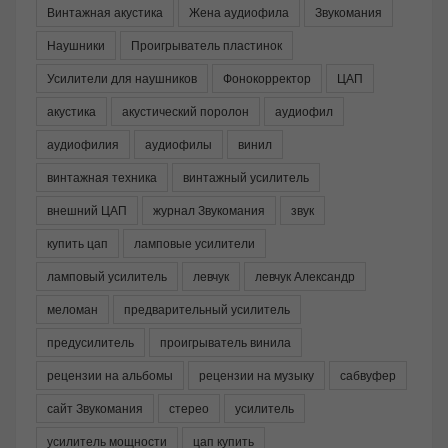
Винтажная акустика
Жена аудиофила
Звукомания
Наушники
Проигрыватель пластинок
Усилители для наушников
Фонокорректор
ЦАП
акустика
акустический поролон
аудиофил
аудиофилия
аудиофилы
винил
винтажная техника
винтажный усилитель
внешний ЦАП
журнал Звукомания
звук
купить цап
ламповые усилители
ламповый усилитель
левчук
левчук Александр
меломан
предварительный усилитель
предусилитель
проигрыватель винила
рецензии на альбомы
рецензии на музыку
сабвуфер
сайт Звукомания
стерео
усилитель
усилитель мощности
цап купить