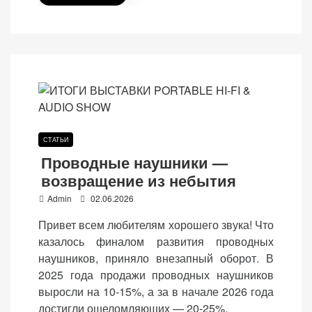
СТАТЬИ
Проводные наушники —
возвращение из небытия
P
Admin
02.06.2026
o
Привет всем любителям хорошего звука! Что
s
казалось финалом развития проводных
t
наушников, приняло внезапный оборот. В
e
2025 года продажи проводных наушников
d
выросли на 10-15%, а за в начале 2026 года
o
достигли ошеломляющих — 20-25%.