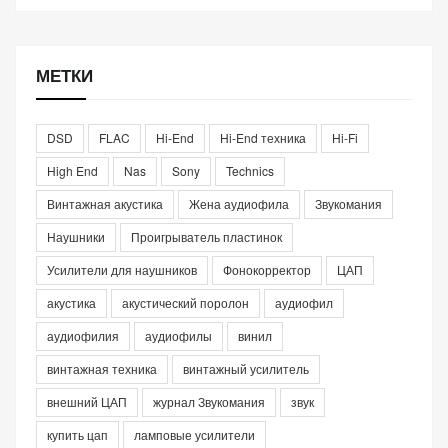
МЕТКИ
DSD
FLAC
Hi-End
Hi-End техника
Hi-Fi
High End
Nas
Sony
Technics
Винтажная акустика
Жена аудиофила
Звукомания
Наушники
Проигрыватель пластинок
Усилители для наушников
Фонокорректор
ЦАП
акустика
акустический поролон
аудиофил
аудиофилия
аудиофилы
винил
винтажная техника
винтажный усилитель
внешний ЦАП
журнал Звукомания
звук
купить цап
ламповые усилители