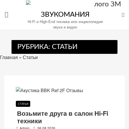
Перейти
к
ЗВУКОМАНИЯ
содержимому
Hi-Fi и High-End техника или энциклопедия
звука и видео
РУБРИКА:
СТАТЬИ
Настройте
файлы
Главная
»
Статьи
cookie
для
Звукомания.
СТАТЬИ
Возьмите друга в салон Hi-Fi
техники
P
Admin
06.08.2026