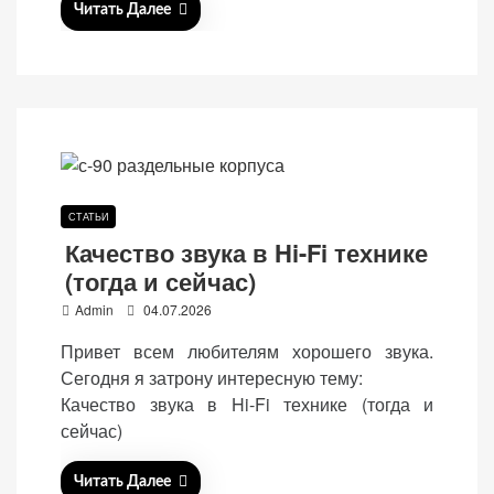
Читать Далее
СТАТЬИ
Качество звука в Hi-Fi технике
(тогда и сейчас)
P
Admin
04.07.2026
o
Привет всем любителям хорошего звука.
s
Сегодня я затрону интересную тему:
t
Качество звука в Hi-Fi технике (тогда и
e
сейчас)
d
o
Читать Далее
n