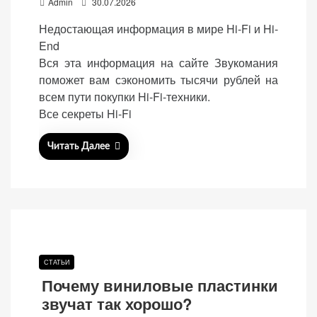
P
Admin
30.07.2026
(Яндекс.Метрика).
o
Недостающая информация в мире Hi-Fi и Hi-
Анонимно, без
s
персональных
End
t
данных.
Вся эта информация на сайте Звукомания
e
поможет вам сэкономить тысячи рублей на
d
всем пути покупки Hi-Fi-техники.
o
Маркетинговые
Все секреты Hi-Fi
n
(реклама)
Яндекс.Директ:
Читать Далее
персонализированная
реклама на основе
ваших интересов.
Рассказывая о своих
интересах и
поведении при
посещении нашего
СТАТЬИ
сайта, вы повышаете
Почему виниловые пластинки
вероятность
звучат так хорошо?
просмотра