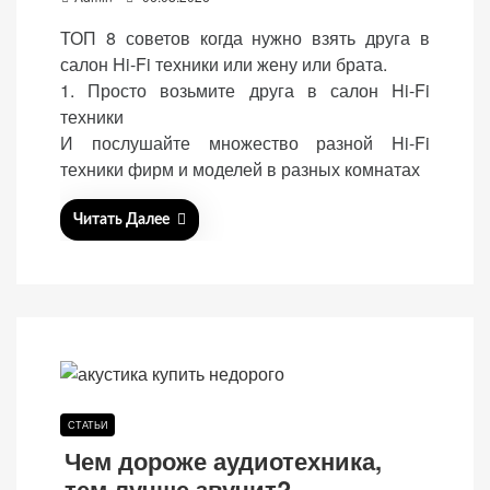
o
ТОП 8 советов когда нужно взять друга в
s
салон Hi-Fi техники или жену или брата.
t
1. Просто возьмите друга в салон Hi-Fi
e
техники
d
«Принять
И послушайте множество разной Hi-Fi
o
все»
техники фирм и моделей в разных комнатах
n
Читать Далее
Обязательные
«Настройки
(технические)
cookie»
Необходимы для
работы сайта.
Сохраняют
настройки,
корзину,
СТАТЬИ
авторизацию. Они
Чем дороже аудиотехника,
необходимы для
тем лучше звучит?
функционирования