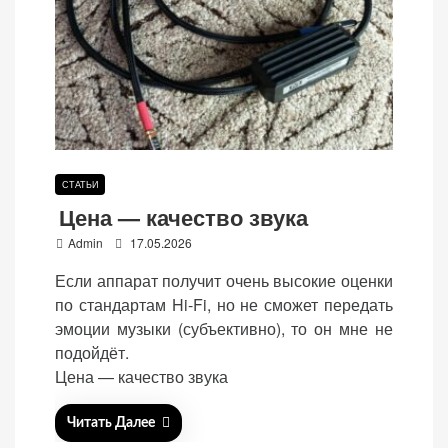
СТАТЬИ
Цена — качество звука
P
Admin
17.05.2026
o
Если аппарат получит очень высокие оценки
s
по стандартам Hi-Fi, но не сможет передать
t
эмоции музыки (субъективно), то он мне не
e
подойдёт.
d
Цена — качество звука
o
n
Читать Далее