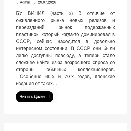
P
Admin
20.07.2026
персонализированного
o
контента и
БУ ВИНИЛ (часть 2) В отличие от
предложений.
s
оживленного рынка новых релизов и
t
переизданий, рынок подержанных
e
пластинок, который когда-то доминировал в
d
СССР, сейчас находится в довольно
o
интересном состоянии. В СССР они были
n
легко доступны повсюду, а теперь стало
сложнее найти из-за возросшего спроса со
стороны обычных коллекционеров.
Особенно 60-х и 70-х годов, японские
издания от таких…
Читать Далее