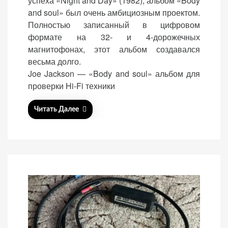
успеха «Night and Day» (1982), альбом «Body
t
and soul» был очень амбициозным проектом.
e
Полностью записанный в цифровом
d
формате на 32- и 4-дорожечных
o
магнитофонах, этот альбом создавался
n
весьма долго.
Joe Jackson — «Body and soul» альбом для
проверки Hi-Fi техники
Читать Далее