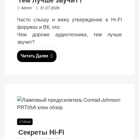
веб-сайта.
P
Admin
31.07.2026
o
Часто слышу и вижу утверждение в Hi-Fi
s
форумах и ВК, что:
Функциональные
t
Чем дороже аудиотехника, тем лучше
Обеспечивают
e
звучит?
нормальную
d
работу сайта. Если
o
Читать Далее
вы откажетесь от
n
использования
этих файлов
cookie, некоторые
функции веб-сайта
исчезнут.
Статистические
(аналитика)
СТАТЬИ
Анализируют
Секреты Hi-Fi
посещаемость