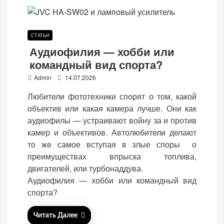
СТАТЬИ
Аудиофилия — хобби или
командный вид спорта?
P
Admin
14.07.2026
o
Любители фототехники спорят о том, какой
s
объектив или какая камера лучше. Они как
t
аудиофилы — устраивают войну за и против
e
камер и объективов. Автолюбители делают
d
то же самое вступая в злые споры о
o
преимуществах впрыска топлива,
n
двигателей, или турбонаддува.
Аудиофилия — хобби или командный вид
спорта?
Читать Далее