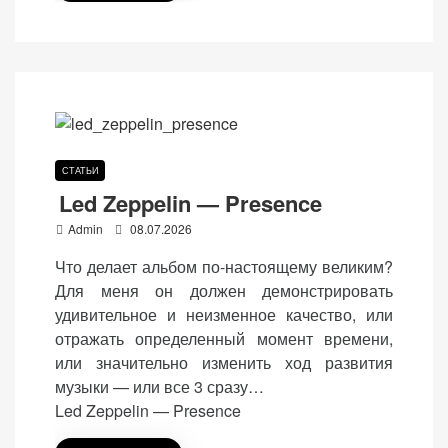
СТАТЬИ
Led Zeppelin — Presence
P
Admin
08.07.2026
o
Что делает альбом по-настоящему великим?
s
Для меня он должен демонстрировать
t
удивительное и неизменное качество, или
e
отражать определенный момент времени,
d
или значительно изменить ход развития
o
музыки — или все 3 сразу…
n
Led Zeppelin — Presence