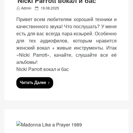
Nicki Parrott вокал и бас
P
Admin
19.08.2025
o
Привет всем любителям хорошей техники и
s
качественного звука! Что послушать? У меня
t
есть для вас всегда пара козырей. Особенно
e
для тех аудиофилов, которым нравится
d
женский вокал + живые инструменты. Итак
o
«Nicki Parrott», качайте, слушайте все её
n
альбомы!
Nicki Parrott вокал и бас
Читать Далее