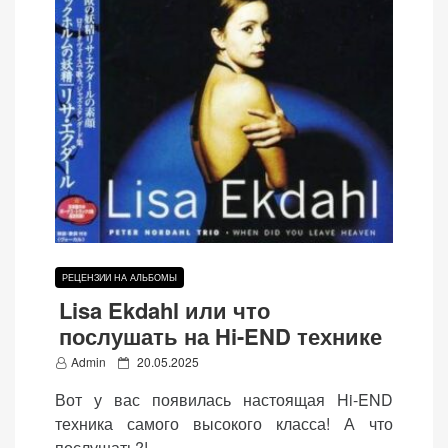
РЕЦЕНЗИИ НА АЛЬБОМЫ
Lisa Ekdahl или что
послушать на Hi-END технике
P
Admin
20.05.2025
o
Вот у вас появилась настоящая Hi-END
s
техника самого высокого класса! А что
t
послушать?!