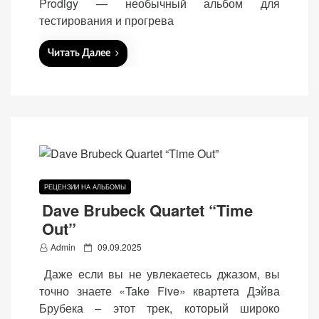
Prodigy — необычный альбом для
тестирования и прогрева
Читать Далее
РЕЦЕНЗИИ НА АЛЬБОМЫ
Dave Brubeck Quartet “Time
Out”
P
Admin
09.09.2025
o
Даже если вы не увлекаетесь джазом, вы
s
точно знаете «Take Five» квартета Дэйва
t
Брубека – этот трек, который широко
e