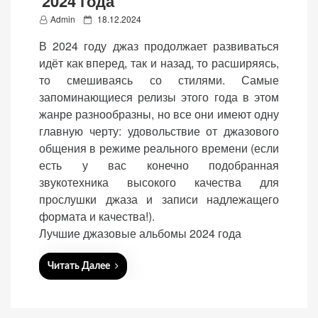
2024 года
P
Admin
18.12.2024
o
В 2024 году джаз продолжает развиваться
s
идёт как вперед, так и назад, то расширяясь,
t
то смешиваясь со стилями. Самые
e
запоминающиеся релизы этого года в этом
d
жанре разнообразны, но все они имеют одну
o
главную черту: удовольствие от джазового
n
общения в режиме реального времени (если
есть у вас конечно подобранная
звукотехника высокого качества для
прослушки джаза и записи надлежащего
формата и качества!).
Лучшие джазовые альбомы 2024 года
Читать Далее