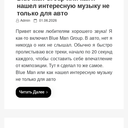
нашел интересную музыку не
только для авто
P
Admin
01.06.2026
o
Привет всем любителям хорошего звука! Я
«Принять
s
как-то включил Blue Man Group. В авто, нет я
все»
t
никогда о них не слышал. Обычно я быстро
e
пролистываю все треки, начало по 20 секунд
d
каждого, чтобы составить себе впечатление
o
от композиции. Тут я сделал то же самое.
n
Обязательные
Blue Man или как нашел интересную музыку
«Настройки
(технические)
не только для авто
cookie»
Необходимы для
работы сайта.
Читать Далее
Сохраняют
настройки,
корзину,
авторизацию. Они
необходимы для
функционирования