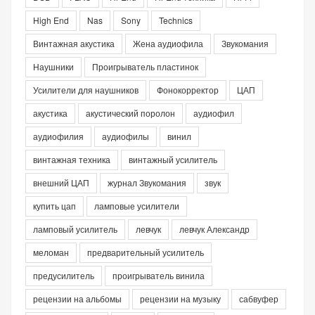
High End
Nas
Sony
Technics
Винтажная акустика
Жена аудиофила
Звукомания
Наушники
Проигрыватель пластинок
Усилители для наушников
Фонокорректор
ЦАП
акустика
акустический поролон
аудиофил
аудиофилия
аудиофилы
винил
винтажная техника
винтажный усилитель
внешний ЦАП
журнал Звукомания
звук
купить цап
ламповые усилители
ламповый усилитель
левчук
левчук Александр
меломан
предварительный усилитель
предусилитель
проигрыватель винила
рецензии на альбомы
рецензии на музыку
сабвуфер