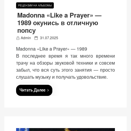
РЕЦЕНЗИИ НА АЛЬБОМЫ
Madonna «Like a Prayer» —
1989 окунись в отличную
попсу
P
Admin
31.07.2025
o
Madonna «Like a Prayer» — 1989
s
В последнее время я так много времени
t
трачу на обзоры звуковой техники и совсем
e
забыл, что вся суть этого занятия — просто
d
слушать музыку и получать удовольствие.
o
n
Читать Далее