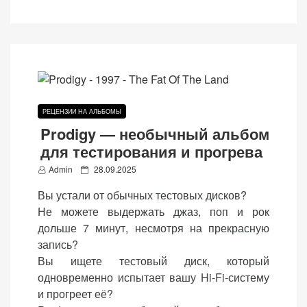
персонализированного
контента и
предложений.
РЕЦЕНЗИИ НА АЛЬБОМЫ
Prodigy — необычный альбом
для тестирования и прогрева
P
Admin
28.09.2025
o
Вы устали от обычных тестовых дисков?
s
Не можете выдержать джаз, поп и рок
t
дольше 7 минут, несмотря на прекрасную
e
запись?
d
Вы ищете тестовый диск, который
o
одновременно испытает вашу Hi-Fi-систему
n
и прогреет её?