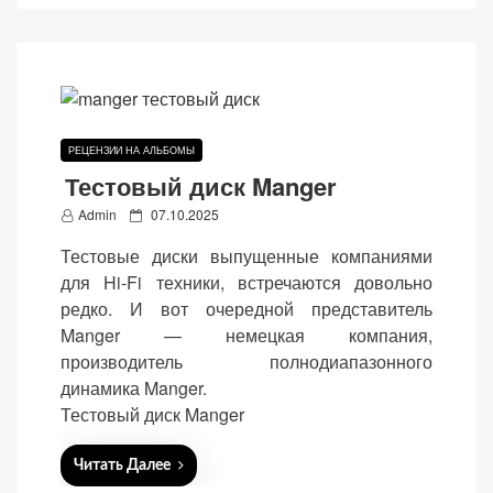
(Яндекс.Метрика).
Анонимно, без
персональных
данных.
РЕЦЕНЗИИ НА АЛЬБОМЫ
Маркетинговые
Тестовый диск Manger
(реклама)
P
Admin
07.10.2025
Яндекс.Директ:
o
персонализированная
Тестовые диски выпущенные компаниями
s
реклама на основе
для Hi-Fi техники, встречаются довольно
t
ваших интересов.
редко. И вот очередной представитель
e
Рассказывая о своих
Manger — немецкая компания,
d
интересах и
производитель полнодиапазонного
o
поведении при
динамика Manger.
n
посещении нашего
Тестовый диск Manger
сайта, вы повышаете
вероятность
Читать Далее
просмотра