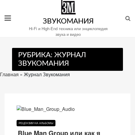
Перейти
к
содержимому
ЗВУКОМАНИЯ
Hi-Fi и High-End техника или энциклопедия
звука и видео
Настройте
РУБРИКА:
ЖУРНАЛ
файлы
ЗВУКОМАНИЯ
cookie
для
Главная
»
Журнал Звукомания
Звукомания.
РЕЦЕНЗИИ НА АЛЬБОМЫ
Blue Man Group или как я