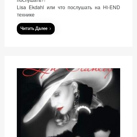
e
Lisa Ekdahl или что послушать на Hi-END
d
технике
o
n
Читать Далее