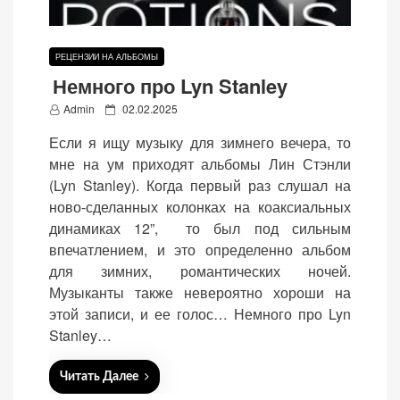
РЕЦЕНЗИИ НА АЛЬБОМЫ
Немного про Lyn Stanley
P
Admin
02.02.2025
o
Если я ищу музыку для зимнего вечера, то
s
мне на ум приходят альбомы Лин Стэнли
t
(Lyn Stanley). Когда первый раз слушал на
e
ново-сделанных колонках на коаксиальных
d
динамиках 12”, то был под сильным
o
впечатлением, и это определенно альбом
n
для зимних, романтических ночей.
Музыканты также невероятно хороши на
этой записи, и ее голос… Немного про Lyn
Stanley…
Читать Далее