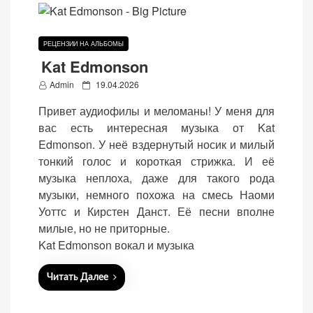
веб-сайта.
РЕЦЕНЗИИ НА АЛЬБОМЫ
Kat Edmonson
Функциональные
Обеспечивают
P
Admin
19.04.2026
нормальную
o
Привет аудиофилы и меломаны! У меня для
работу сайта. Если
s
вас есть интересная музыка от Kat
вы откажетесь от
t
Edmonson. У неё вздернутый носик и милый
использования
e
тонкий голос и короткая стрижка. И её
этих файлов
d
музыка неплоха, даже для такого рода
cookie, некоторые
o
музыки, немного похожа на смесь Наоми
функции веб-сайта
n
Уоттс и Кирстен Данст. Её песни вполне
исчезнут.
милые, но не приторные.
Kat Edmonson вокал и музыка
Статистические
(аналитика)
Читать Далее
Анализируют
посещаемость