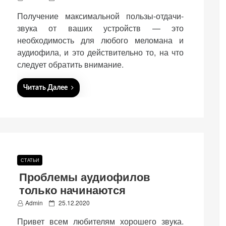
o
Получение максимальной пользы-отдачи-
s
t
звука от ваших устройств — это
e
необходимость для любого меломана и
d
аудиофила, и это действительно то, на что
o
n
следует обратить внимание.
Читать Далее
СТАТЬИ
Проблемы аудиофилов
только начинаются
P
Admin
25.12.2020
o
Привет всем любителям хорошего звука.
s