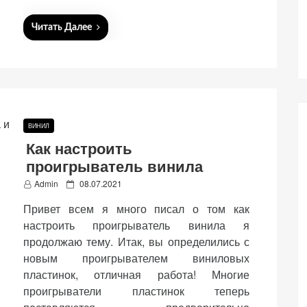
Читать Далее
ВИНИЛ
Как настроить
проигрыватель винила
P
Admin
08.07.2021
o
Привет всем я много писал о том как
s
t
настроить проигрыватель винила я
e
продолжаю тему. Итак, вы определились с
d
новым проигрывателем виниловых
o
n
пластинок, отличная работа! Многие
проигрыватели пластинок теперь