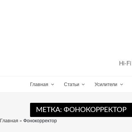
Перейти
к
содержимому
Настройте
файлы
Hi-F
cookie
для
Звукомания.
Главная
Статьи
Усилители
МЕТКА:
ФОНОКОРРЕКТОР
Главная
»
Фонокорректор