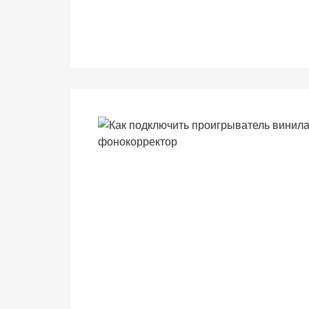
веб-сайта.
Функциональные
Обеспечивают
нормальную
работу сайта. Если
вы откажетесь от
использования
этих файлов
cookie, некоторые
функции веб-сайта
исчезнут.
Статистические
(аналитика)
Анализируют
посещаемость