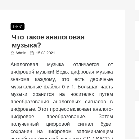
ВИНИЛ
Что такое аналоговая
музыка?
P
Admin
15.03.2021
o
Аналоговая музыка отличается от
s
t
цифровой музыки! Ведь, цифровая музыка
e
знакома каждому, это есть двоичные
d
музыкальные файлы 0 и 1. Большая часть
o
n
музыки хранится на носителях путем
преобразования аналоговых сигналов в
цифровые. Этот процесс включает аналого-
цифровое преобразование. Затем
полученный цифровой сигнал будет
сохранен на цифровом запоминающем
устройстве (жесткий диск или CD / SACD /