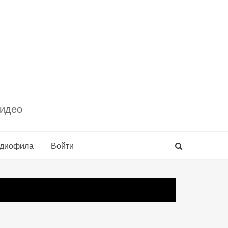
видео
удиофила
Войти