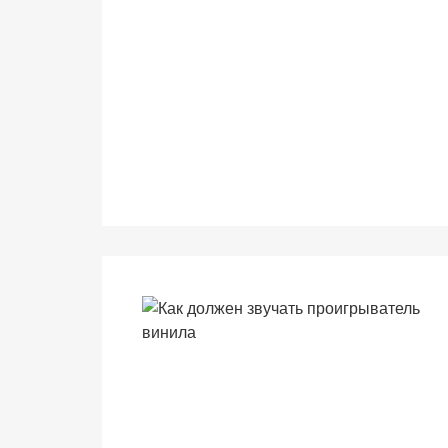
(Яндекс.Метрика).
Анонимно, без
персональных
данных.
Маркетинговые
(реклама)
Яндекс.Директ:
персонализированная
реклама на основе
ваших интересов.
Рассказывая о своих
интересах и
поведении при
посещении нашего
сайта, вы повышаете
вероятность
просмотра