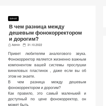
ВИНИЛ
В чем разница между
дешевым фонокорректором
и дорогим?
P
Admin
31.10.2022
o
Привет любителям аналогового звука.
s
t
Фонокорректор является жизненно важным
e
компонентом вашей системы прослушки
d
виниловых пластинок , даже если вы об
o
n
этом не знаете.
В чем разница между дешевым
фонокорректором и дорогим?
Как правило, это самый маленький и
доступный по цене фонокорректор, он
может быть