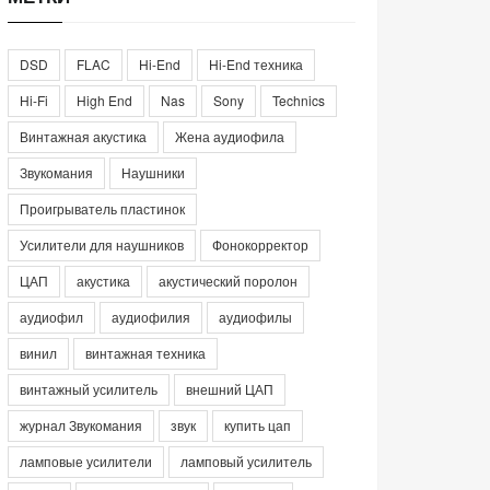
DSD
FLAC
Hi-End
Hi-End техника
Hi-Fi
High End
Nas
Sony
Technics
Винтажная акустика
Жена аудиофила
Звукомания
Наушники
Проигрыватель пластинок
Усилители для наушников
Фонокорректор
ЦАП
акустика
акустический поролон
аудиофил
аудиофилия
аудиофилы
винил
винтажная техника
винтажный усилитель
внешний ЦАП
журнал Звукомания
звук
купить цап
ламповые усилители
ламповый усилитель