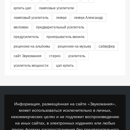
купить цап
ламповые усилители
ламповый усилитель
левчук
левчук Александр
меломан
предварительный усилитель
предусилитель
проигрыватель винила
рецензии на альбомы
рецензии на музыку
сабвуфер
сайт Звукомания
стерео
усилитель
усилитель мощности
цап купить
Информация, размещённая на сайте «Звукомания»,
может использоваться исключительно в личных,
некоммерческих целях и не подлежит воспроизведению
на иных сайтах, в электронных изданиях или любых
других формах распространения без предварительного