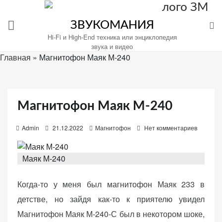
Перейти
к
ЗВУКОМАНИЯ
содержимому
Hi-Fi и High-End техника или энциклопедия
звука и видео
Главная
»
Магнитофон Маяк М-240
Настройте
файлы
Магнитофон Маяк М-240
cookie
для
P
Admin
21.12.2022
Магнитофон
Нет комментариев
Звукомания.
o
s
Маяк М-240
t
e
Когда-то у меня был магнитофон Маяк 233 в
d
детстве, но зайдя как-то к приятелю увидел
o
n
Магнитофон Маяк М-240-С был в некотором шоке,