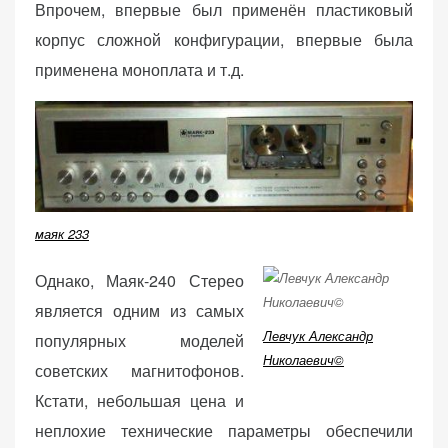
Впрочем, впервые был применён пластиковый
веб-сайта.
корпус сложной конфигурации, впервые была
применена моноплата и т.д.
Функциональные
Обеспечивают
нормальную
работу сайта. Если
вы откажетесь от
использования
этих файлов
маяк 233
cookie, некоторые
функции веб-сайта
Однако, Маяк-240 Стерео
исчезнут.
является одним из самых
Левчук Александр
популярных моделей
Николаевич©
советских магнитофонов.
Статистические
(аналитика)
Кстати, небольшая цена и
Анализируют
неплохие технические параметры обеспечили
посещаемость