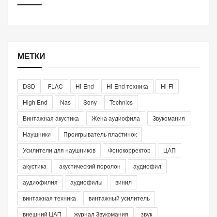
МЕТКИ
DSD
FLAC
Hi-End
Hi-End техника
Hi-Fi
High End
Nas
Sony
Technics
Винтажная акустика
Жена аудиофила
Звукомания
Наушники
Проигрыватель пластинок
Усилители для наушников
Фонокорректор
ЦАП
акустика
акустический поролон
аудиофил
аудиофилия
аудиофилы
винил
винтажная техника
винтажный усилитель
внешний ЦАП
журнал Звукомания
звук