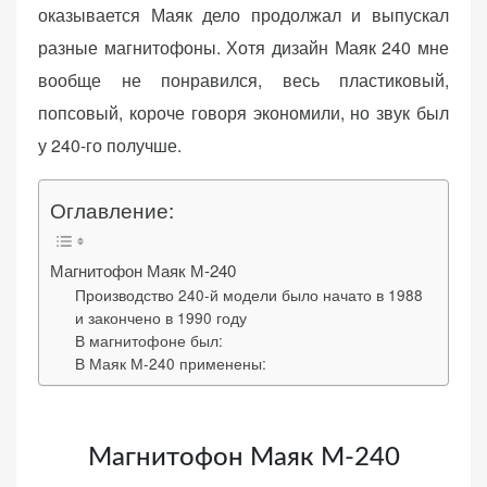
оказывается Маяк дело продолжал и выпускал
разные магнитофоны. Хотя дизайн Маяк 240 мне
вообще не понравился, весь пластиковый,
попсовый, короче говоря экономили, но звук был
«Принять
у 240-го получше.
все»
Оглавление:
Обязательные
Магнитофон Маяк М-240
«Настройки
(технические)
Производство 240-й модели было начато в 1988
cookie»
Необходимы для
и закончено в 1990 году
работы сайта.
В магнитофоне был:
Сохраняют
В Маяк М-240 применены:
настройки,
корзину,
авторизацию. Они
Магнитофон Маяк М-240
необходимы для
функционирования