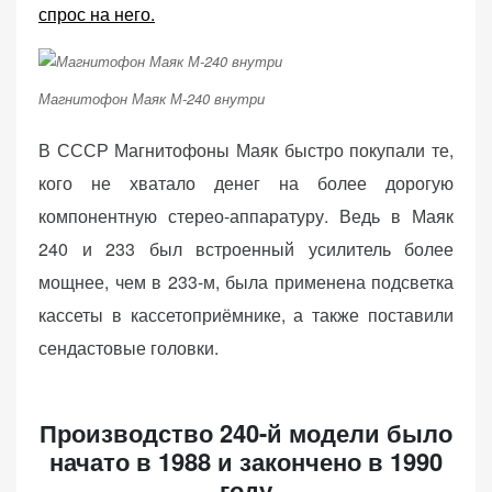
спрос на него.
(Яндекс.Метрика).
Анонимно, без
персональных
данных.
Магнитофон Маяк М-240 внутри
В СССР Магнитофоны Маяк быстро покупали те,
Маркетинговые
кого не хватало денег на более дорогую
(реклама)
компонентную стерео-аппаратуру. Ведь в Маяк
Яндекс.Директ:
240 и 233 был встроенный усилитель более
персонализированная
реклама на основе
мощнее, чем в 233-м, была применена подсветка
ваших интересов.
кассеты в кассетоприёмнике, а также поставили
Рассказывая о своих
сендастовые головки.
интересах и
поведении при
посещении нашего
Производство 240-й модели было
сайта, вы повышаете
вероятность
начато в 1988 и закончено в 1990
просмотра
году