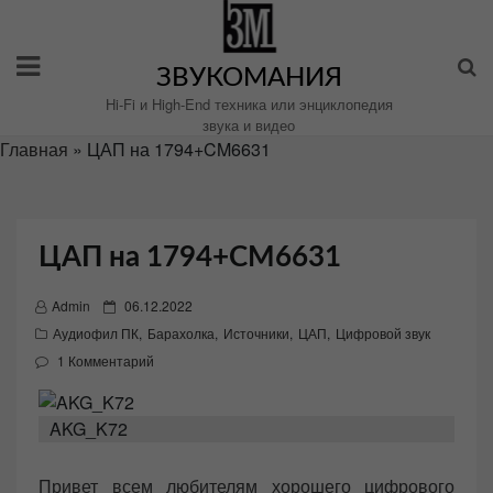
Перейти
к
содержимому
ЗВУКОМАНИЯ
Hi-Fi и High-End техника или энциклопедия
звука и видео
Главная
»
ЦАП на 1794+CM6631
ЦАП на 1794+CM6631
P
Admin
06.12.2022
o
Аудиофил ПК
,
Барахолка
,
Источники
,
ЦАП
,
Цифровой звук
s
1 Комментарий
t
e
AKG_K72
d
o
Привет всем любителям хорошего цифрового
n