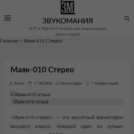
Перейти
к
содержимому
ЗВУКОМАНИЯ
Hi-Fi и High-End техника или энциклопедия
звука и видео
Главная
»
Маяк-010 Стерео
Маяк-010 Стерео
P
Admin
17.06.2026
Магнитофон
1 Комментарий
o
s
Маяк-010 отзыв
t
e
«Маяк-010-стерео» — это кассетный магнитофон
d
высшего класса, пожалуй один из лучших
o
n