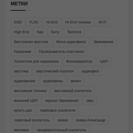
МЕТКИ
DSD
FLAC
Hi-End
Hi-End техника
Hi-Fi
High End
Nas
Sony
Technics
Винтажная акустика
Жена аудиофила
Звукомания
Наушники
Проигрыватель пластинок
Усилители для наушников
Фонокорректор
ЦАП
акустика
акустический поролон
аудиофил
аудиофилия
аудиофилы
винил
винтажная техника
винтажный усилитель
внешний ЦАП
журнал Звукомания
звук
купить цап
ламповые усилители
ламповый усилитель
левчук
левчук Александр
меломан
предварительный усилитель