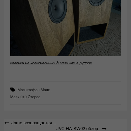
колонки на коаксиальных динамиках в рупоре
,
Магнитофон Маяк
Маяк-010 Стерео
Навигация
Jamo возвращается…
JVC HA-SW02 обзор
по