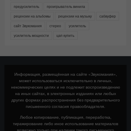
предусилитель
проигрыватель винила
рецензии на альбомы
рецензии на музыку
сабвуфер
сайт Звукомания
стерео
усилитель
усилитель мощности
цап купить
Информация, размещённая на сайте «Звукомания»,
может использоваться исключительно в личных,
некоммерческих целях и не подлежит воспроизведению
на иных сайтах, в электронных изданиях или любых
других формах распространения без предварительного
письменного согласия правообладателя.
Любое копирование, публикация, переработка,
тиражирование либо иное использование материалов
возможно только при наличии такого письменного