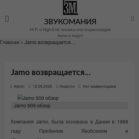
Перейти
к
содержимому
ЗВУКОМАНИЯ
Hi-Fi и High-End техника или энциклопедия
звука и видео
Главная
»
Jamo возвращается…
Jamo возвращается…
P
Admin
12.06.2026
Новости
Нет комментариев
o
s
Jamo 909 обзор
t
e
Компания Jamo, была основана в Дании в 1968
d
году Пребеном Якобсеном и
o
n