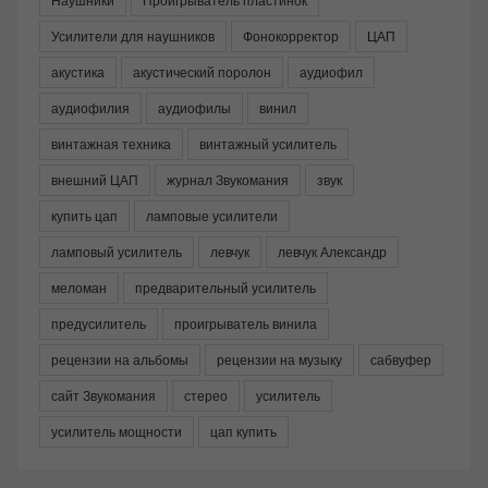
Усилители для наушников
Фонокорректор
ЦАП
акустика
акустический поролон
аудиофил
аудиофилия
аудиофилы
винил
винтажная техника
винтажный усилитель
внешний ЦАП
журнал Звукомания
звук
купить цап
ламповые усилители
ламповый усилитель
левчук
левчук Александр
меломан
предварительный усилитель
предусилитель
проигрыватель винила
рецензии на альбомы
рецензии на музыку
сабвуфер
сайт Звукомания
стерео
усилитель
усилитель мощности
цап купить