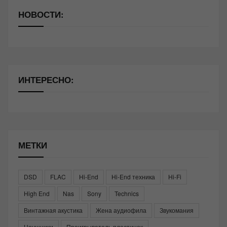
НОВОСТИ:
ИНТЕРЕСНО:
МЕТКИ
DSD
FLAC
Hi-End
Hi-End техника
Hi-Fi
High End
Nas
Sony
Technics
Винтажная акустика
Жена аудиофила
Звукомания
Наушники
Проигрыватель пластинок