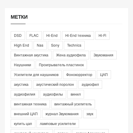
МЕТКИ
DSD
FLAC
Hi-End
Hi-End техника
Hi-Fi
High End
Nas
Sony
Technics
Винтажная акустика
Жена аудиофила
Звукомания
Наушники
Проигрыватель пластинок
Усилители для наушников
Фонокорректор
ЦАП
акустика
акустический поролон
аудиофил
аудиофилия
аудиофилы
винил
винтажная техника
винтажный усилитель
внешний ЦАП
журнал Звукомания
звук
купить цап
ламповые усилители