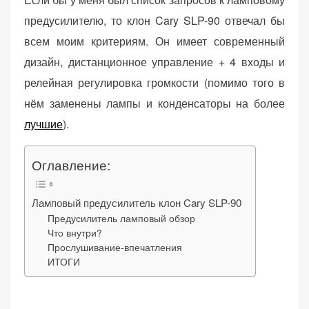
o
предусилителю, то клон Cary SLP-90 отвечал бы
n
всем моим критериям. Он имеет современный
дизайн, дистанционное управление + 4 входы и
релейная регулировка громкости (помимо того в
«Принять
все»
нём заменены лампы и конденсаторы на более
лучшие
).
Оглавление:
Обязательные
«Настройки
(технические)
cookie»
Необходимы для
Ламповый предусилитель клон Cary SLP-90
работы сайта.
Предусилитель ламповый обзор
Сохраняют
Что внутри?
настройки,
Прослушивание-впечатления
корзину,
ИТОГИ
авторизацию. Они
необходимы для
функционирования