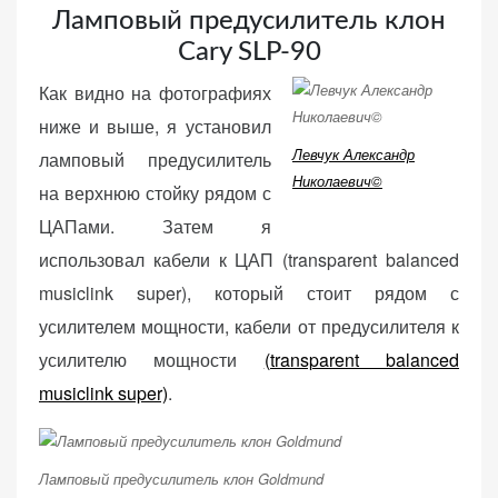
Ламповый предусилитель клон
веб-сайта.
Cary SLP-90
Как видно на фотографиях
Функциональные
ниже и выше, я установил
Обеспечивают
Левчук Александр
нормальную
ламповый предусилитель
работу сайта. Если
Николаевич©
на верхнюю стойку рядом с
вы откажетесь от
ЦАПами. Затем я
использования
использовал кабели к ЦАП (transparent balanced
этих файлов
cookie, некоторые
musiclink super), который стоит рядом с
функции веб-сайта
усилителем мощности, кабели от предусилителя к
исчезнут.
усилителю мощности
(transparent balanced
musiclink super)
.
Статистические
(аналитика)
Анализируют
Ламповый предусилитель клон Goldmund
посещаемость