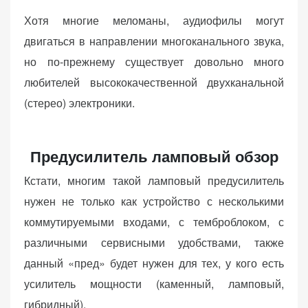
(Яндекс.Метрика).
Хотя многие меломаны, аудиофилы могут
Анонимно, без
двигаться в направлении многоканального звука,
персональных
данных.
но по-прежнему существует довольно много
любителей высококачественной двухканальной
(стерео) электроники.
Маркетинговые
(реклама)
Яндекс.Директ:
Предусилитель ламповый обзор
персонализированная
реклама на основе
Кстати, многим такой ламповый предусилитель
ваших интересов.
нужен не только как устройство с несколькими
Рассказывая о своих
интересах и
коммутируемыми входами, с темброблоком, с
поведении при
различными сервисными удобствами, также
посещении нашего
данный «пред» будет нужен для тех, у кого есть
сайта, вы повышаете
усилитель мощности (каменный, ламповый,
вероятность
просмотра
гибридный).