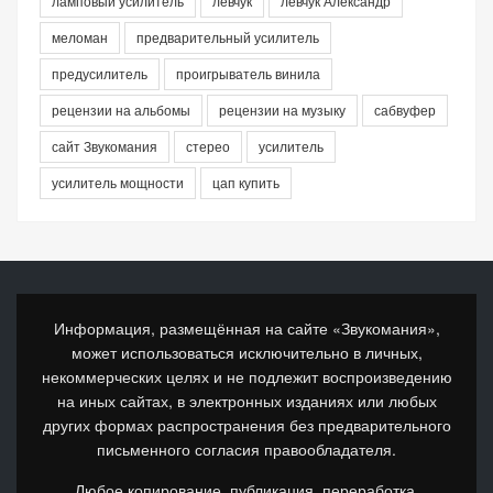
ламповый усилитель
левчук
левчук Александр
меломан
предварительный усилитель
предусилитель
проигрыватель винила
рецензии на альбомы
рецензии на музыку
сабвуфер
сайт Звукомания
стерео
усилитель
усилитель мощности
цап купить
Информация, размещённая на сайте «Звукомания»,
может использоваться исключительно в личных,
некоммерческих целях и не подлежит воспроизведению
на иных сайтах, в электронных изданиях или любых
других формах распространения без предварительного
письменного согласия правообладателя.
Любое копирование, публикация, переработка,