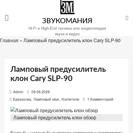
Перейти
к
содержимому
ЗВУКОМАНИЯ
Hi-Fi и High-End техника или энциклопедия
звука и видео
Главная
»
Ламповый предусилитель клон Cary SLP-90
Настройте
файлы
cookie
Ламповый предусилитель
для
клон Cary SLP-90
Звукомания.
P
Admin
09.06.2026
o
Барахолка
,
Ламповый звук
,
Усилители
1 Комментарий
s
t
Ламповый предусилитель клон обзор
e
d
Если бы у меня был список запросов к ламповому