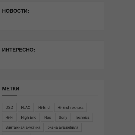
НОВОСТИ:
ИНТЕРЕСНО:
МЕТКИ
DSD
FLAC
Hi-End
Hi-End техника
Hi-Fi
High End
Nas
Sony
Technics
Винтажная акустика
Жена аудиофила