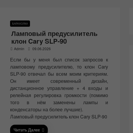
БАРАХОЛКА
Ламповый предусилитель
клон Cary SLP-90
P
Admin
09.06.2026
o
Если бы у меня был список запросов к
s
t
ламповому предусилителю, то клон Cary
e
SLP-90 отвечал бы всем моим критериям.
d
Он имеет современный дизайн,
o
n
дистанционное управление + 4 входы и
релейная регулировка громкости (помимо
того в нём заменены лампы и
конденсаторы на более лучшие).
Ламповый предусилитель клон Cary SLP-90
Читать Далее