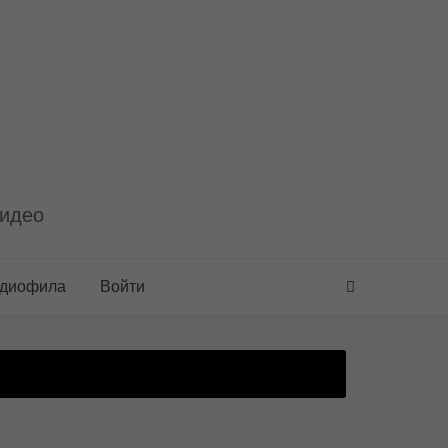
видео
удиофила
Войти