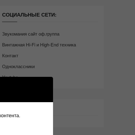
СОЦИАЛЬНЫЕ СЕТИ:
Звукомания сайт оф.группа
Винтажная Hi-Fi и High-End техника
Контакт
Одноклассники
Youtube
ТАКЖЕ ЧИТАЕМ:
контента.