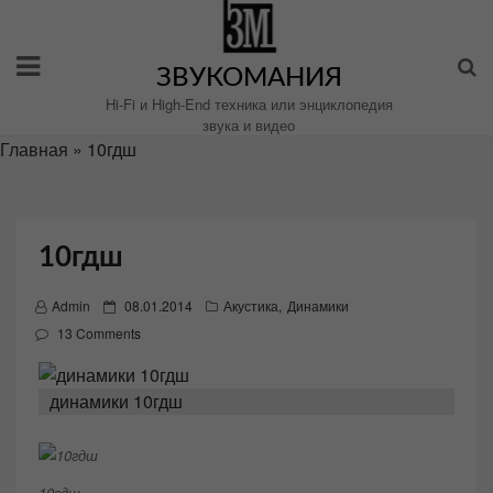
Перейти
к
содержимому
ЗВУКОМАНИЯ
Hi-Fi и High-End техника или энциклопедия
звука и видео
Главная
»
10гдш
10гдш
P
Admin
08.01.2014
Акустика
,
Динамики
o
13 Comments
s
t
динамики 10гдш
e
d
o
n
10гдш