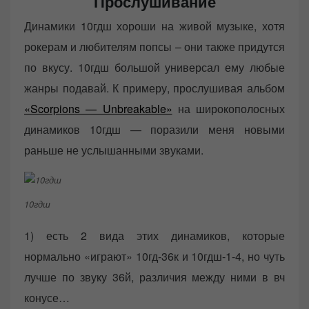
Прослушивание
Динамики 10гдш хороши на живой музыке, хотя
рокерам и любителям попсы – они также придутся
по вкусу. 10гдш большой универсал ему любые
жанры подавай. К примеру, прослушивая альбом
«Scorpions — Unbreakable»
на широкополосных
динамиков 10гдш — поразили меня новыми
раньше не услышанными звуками.
10гдш
1) есть 2 вида этих динамиков, которые
нормально «играют» 10гд-36к и 10гдш-1-4, но чуть
лучше по звуку 36й, различия между ними в вч
конусе…