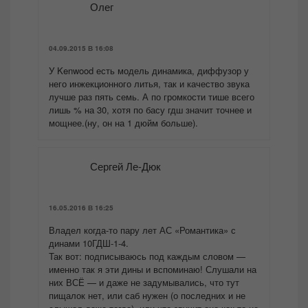
Олег
04.09.2015 В 16:08
У Kenwood есть модель динамика, диффузор у
него инжекционного литья, так и качество звука
лучше раз пять семь. А по громкости тише всего
лишь % на 30, хотя по басу гдш значит точнее и
мощнее.(ну, он на 1 дюйм больше).
Сергей Ле-Дюк
16.05.2016 В 16:25
Владел когда-то пару лет АС «Романтика» с
динами 10ГДШ-1-4.
Так вот: подписываюсь под каждым словом —
именно так я эти дины и вспоминаю! Слушали на
них ВСЁ — и даже не задумывались, что тут
пищалок нет, или саб нужен (о последних и не