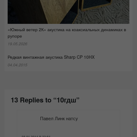
«Южный ветер 2К» акустика на коаксиальных динамиках в
рупоре
19.05.2026
Редкая винтажная акустика Sharp CP 10HX
04.04.2015
13 Replies to “10гдш”
Павел Линк натсу
08.01.2014 В 22:54