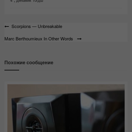
4
динамик 10гдш
Навигация
Scorpions — Unbreakable
по
Marc Berthoumieux In Other Words
записям
Похожие сообщение