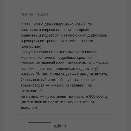
08.01.2014 В 22:56
И так , имею два совершенно новых( по
состоянию) широко-полосника,с ярким
оранжевым подвесом и темно-синим дифузором
и рупором,ни трещин,ни загибов…новые
полностью)
корпус конечно не самого высокого класса.
мое мнение : очень подробные средние,
свободные звонкий басс , независимые и сочные
высокие частоты…подключаю к однотакту)
никаких ВЧ или фильтрации — к нему не пихать)
Очень нежный и четкий звук…на хороших
транзисторах — никаких искажении , но
шерховатый .
на лампах — чуток звенит на частоте 800-900Гц
,но это звук не портит и выдувает тепло)
доволен)
admin