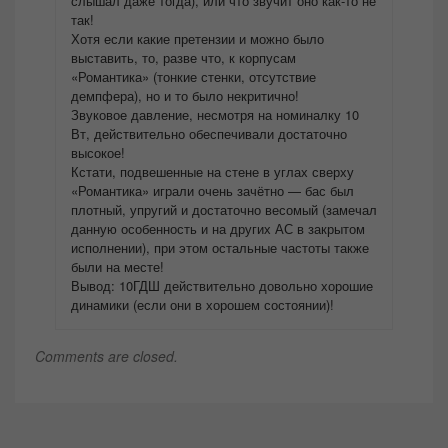
слышал даже тогда), или что звучит оно как-то не
так!
Хотя если какие претензии и можно было
выставить, то, разве что, к корпусам
«Романтика» (тонкие стенки, отсутствие
демпфера), но и то было некритично!
Звуковое давление, несмотря на номиналку 10
Вт, действительно обеспечивали достаточно
высокое!
Кстати, подвешенные на стене в углах сверху
«Романтика» играли очень зачётно — бас был
плотный, упругий и достаточно весомый (замечал
данную особенность и на других АС в закрытом
исполнении), при этом остальные частоты также
были на месте!
Вывод: 10ГДШ действительно довольно хорошие
динамики (если они в хорошем состоянии)!
Comments are closed.