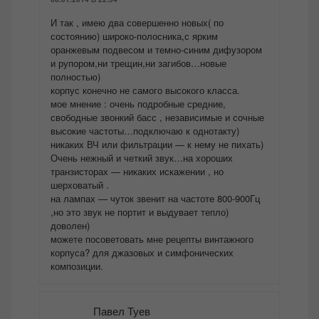
И так , имею два совершенно новых( по
состоянию) широко-полосника,с ярким
оранжевым подвесом и темно-синим дифузором
и рупором,ни трещин,ни загибов…новые
полностью)
корпус конечно не самого высокого класса.
мое мнение : очень подробные средние,
свободные звонкий басс , независимые и сочные
высокие частоты…подключаю к однотакту)
никаких ВЧ или фильтрации — к нему не пихать)
Очень нежный и четкий звук…на хороших
транзисторах — никаких искажении , но
шерховатый .
на лампах — чуток звенит на частоте 800-900Гц
,но это звук не портит и выдувает тепло)
доволен)
можете посоветовать мне рецепты винтажного
корпуса? для джазовых и симфонических
композиции.
Павел Туев