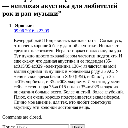
— неплохая акустика для любителей
рок и рэп-музыки”
Ярослав
:
09.06.2016 в 23:09
Вечер добрый! Понравилась данная статья. Соглашусь,
что очень хороший бас у данной акустики. Но насчет
средних не согласен. Играют и джаз и классику на ура.
Тут нужно просто эквалайзером частотки подгонять. И
еще скажу, что данная акустика и ее подвиды (35-
ас015/35-ас029 «электроника 130») являются на мой
взгляд одними из лучших в модельном ряду 35 АС. У
меня в свое время были и S-90 (b&f), и 35-ас1, и 35-
ас016 «орбита», и 35-ас008 «корвет». И честно, у меня
сейчас стоят пара 35-ас015 и пара 35-ас-029 и звук их
впечатлил больше всего. Более чистый, более глубокий.
Плюс, он очень хорошо подстраивается эквалайзером.
Лично мое мнение, для тех, кто любит советскую
акустику-эти колонки достойная вещь.
Comments are closed.
Поиск
Поиск