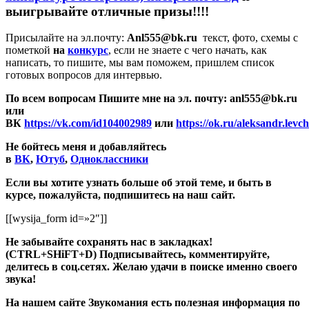
выигрывайте отличные призы!!!!
Присылайте на эл.почту:
Anl555@bk.ru
текст, фото, схемы с
пометкой
на
конкурс
, если не знаете с чего начать, как
написать, то пишите, мы вам поможем, пришлем список
готовых вопросов для интервью.
По всем вопросам Пишите мне на эл. почту: anl555@bk.ru
или
ВК
https://vk.com/id104002989
или
https://ok.ru/aleksandr.levc
Не бойтесь меня и добавляйтесь
в
ВК
,
Ютуб
,
Одноклассники
Если вы хотите узнать больше об этой теме, и быть в
курсе, пожалуйста, подпишитесь на наш сайт.
[[wysija_form id=»2″]]
Не забывайте сохранять нас в закладках!
(CTRL+SHiFT+D)
Подписывайтесь, комментируйте,
делитесь в соц.сетях. Желаю удачи в поиске именно своего
звука!
На нашем сайте Звукомания есть полезная информация по