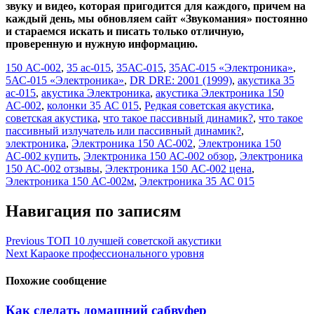
звуку и видео, которая пригодится для каждого, причем на
каждый день, мы обновляем сайт «Звукомания» постоянно
и стараемся искать и писать только отличную,
проверенную и нужную информацию.
150 АС-002
,
35 ас-015
,
35АС-015
,
35АС-015 «Электроника»
,
5АС-015 «Электроника»
,
DR DRE: 2001 (1999)
,
акустика 35
ас-015
,
акустика Электроника
,
акустика Электроника 150
АС-002
,
колонки 35 АС 015
,
Редкая советская акустика
,
советская акустика
,
что такое пассивный динамик?
,
что такое
пассивный излучатель или пассивный динамик?
,
электроника
,
Электроника 150 АС-002
,
Электроника 150
АС-002 купить
,
Электроника 150 АС-002 обзор
,
Электроника
150 АС-002 отзывы
,
Электроника 150 АС-002 цена
,
Электроника 150 АС-002м
,
Электроника 35 АС 015
Навигация по записям
Previous
ТОП 10 лучшей советской акустики
Next
Караоке профессионального уровня
Похожие сообщение
Как сделать домашний сабвуфер