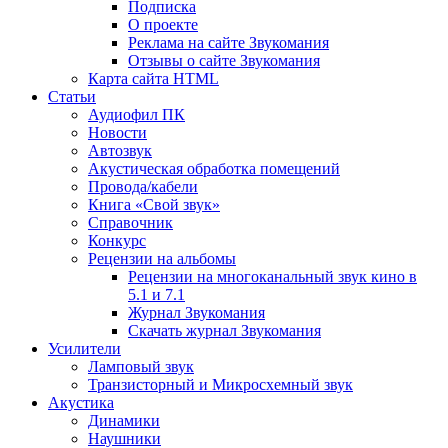
Подписка
О проекте
Реклама на сайте Звукомания
Отзывы о сайте Звукомания
Карта сайта HTML
Статьи
Аудиофил ПК
Новости
Автозвук
Акустическая обработка помещений
Провода/кабели
Книга «Свой звук»
Справочник
Конкурс
Рецензии на альбомы
Рецензии на многоканальный звук кино в
5.1 и 7.1
Журнал Звукомания
Скачать журнал Звукомания
Усилители
Ламповый звук
Транзисторный и Микросхемный звук
Акустика
Динамики
Наушники