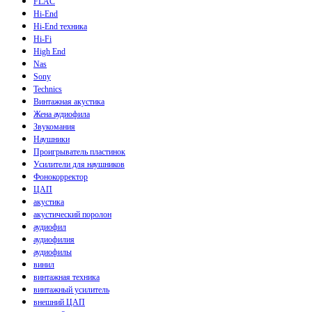
FLAC
Hi-End
Hi-End техника
Hi-Fi
High End
Nas
Sony
Technics
Винтажная акустика
Жена аудиофила
Звукомания
Наушники
Проигрыватель пластинок
Усилители для наушников
Фонокорректор
ЦАП
акустика
акустический поролон
аудиофил
аудиофилия
аудиофилы
винил
винтажная техника
винтажный усилитель
внешний ЦАП