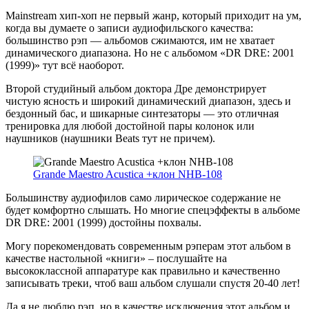
Mainstream хип-хоп не первый жанр, который приходит на ум,
когда вы думаете о записи аудиофильского качества:
большинство рэп — альбомов сжимаются, им не хватает
динамического диапазона. Но не с альбомом «DR DRE: 2001
(1999)» тут всё наоборот.
Второй студийный альбом доктора Дре демонстрирует
чистую ясность и широкий динамический диапазон, здесь и
бездонный бас, и шикарные синтезаторы — это отличная
тренировка для любой достойной пары колонок или
наушников (наушники Beats тут не причем).
Grande Maestro Acustica +клон NHB-108
Большинству аудиофилов само лирическое содержание не
будет комфортно слышать. Но многие спецэффекты в альбоме
DR DRE: 2001 (1999) достойны похвалы.
Могу порекомендовать современным рэперам этот альбом в
качестве настольной «книги» – послушайте на
высококлассной аппаратуре как правильно и качественно
записывать треки, чтоб ваш альбом слушали спустя 20-40 лет!
Да я не люблю рэп, но в качестве исключения этот альбом и