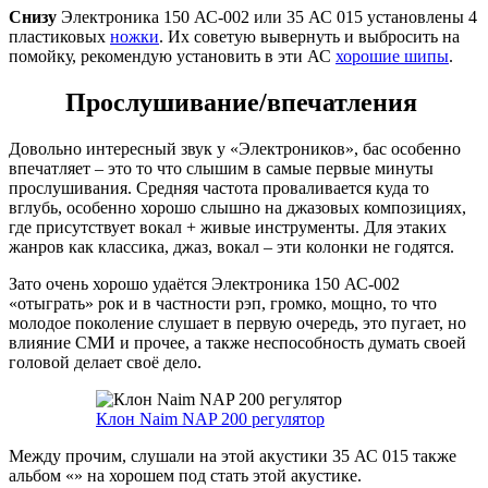
Снизу
Электроника 150 АС-002 или 35 АС 015 установлены 4
пластиковых
ножки
. Их советую вывернуть и выбросить на
помойку, рекомендую установить в эти АС
хорошие шипы
.
Прослушивание/впечатления
Довольно интересный звук у «Электроников», бас особенно
впечатляет – это то что слышим в самые первые минуты
прослушивания. Средняя частота проваливается куда то
вглубь, особенно хорошо слышно на джазовых композициях,
где присутствует вокал + живые инструменты. Для этаких
жанров как классика, джаз, вокал – эти колонки не годятся.
Зато очень хорошо удаётся Электроника 150 АС-002
«отыграть» рок и в частности рэп, громко, мощно, то что
молодое поколение слушает в первую очередь, это пугает, но
влияние СМИ и прочее, а также неспособность думать своей
головой делает своё дело.
Клон Naim NAP 200 регулятор
Между прочим, слушали на этой акустики 35 АС 015 также
альбом «
» на хорошем под стать этой акустике.