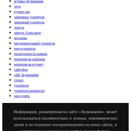
журнал Звукомания
звук
купить цап
ламповые усилители
ламповый усилитель
левчук
левчук Александр
меломан
предварительный усилитель
предусилитель
проигрыватель винила
рецензии на альбомы
рецензии на музыку
сабвуфер
сайт Звукомания
стерео
усилитель
усилитель мощности
цап купить
Информация, размещённая на сайте «Звукомания», может
использоваться исключительно в личных, некоммерческих
целях и не подлежит воспроизведению на иных сайтах, в