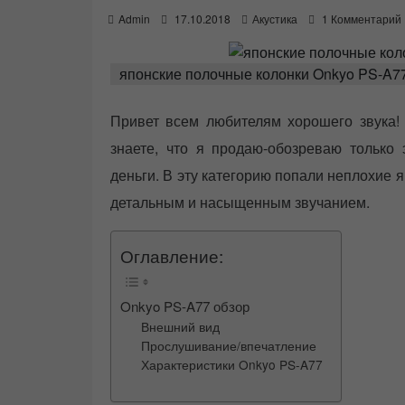
P
Admin
17.10.2018
Акустика
1 Комментарий
o
s
t
японские полочные колонки Onkyo PS-A7
e
d
o
Привет всем любителям хорошего звука! 
n
знаете, что я продаю-обозреваю только 
деньги. В эту категорию попали неплохие 
детальным и насыщенным звучанием.
Оглавление:
Onkyo PS-A77 обзор
Внешний вид
Прослушивание/впечатление
Характеристики Onkyo PS-A77