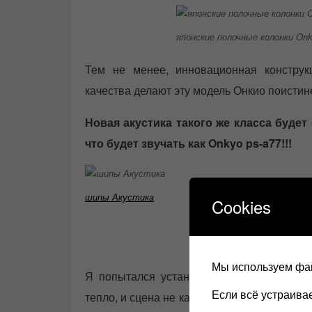
японские полочные колонки On
Тем не менее, инновационная конструк
качества делают эту модель Онкио поистин
Новая акустика такого же класса будет с
что будет звучать как Onkyo ps-a77!!!
шипы Акустика
Cookies
Прослушива
Мы используем фай
Я попытался установить акустику Онкио 
Если всё устраив
тепло, и сцена не казалась размытой. Поэ