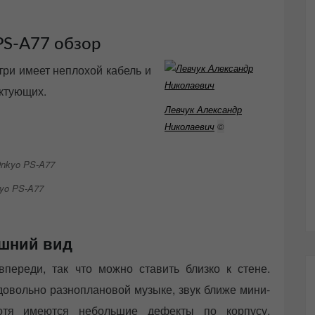
PS-A77 обзор
три имеет неплохой кабель и
ктующих.
Левчук Александр
Николаевич
©
yo PS-A77
шний вид
переди, так что можно ставить близко к стене.
 довольно разноплановой музыке, звук ближе мини-
Хотя имеются небольшие дефекты по корпусу.