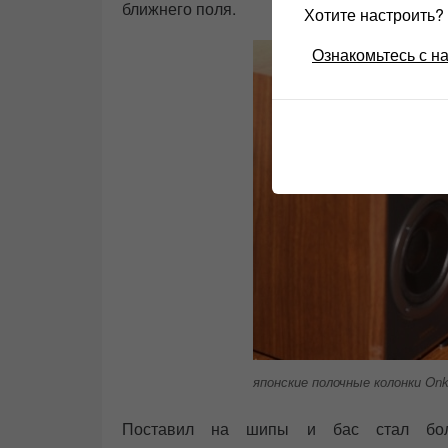
ближнего поля.
Хотите настроить
Ознакомьтесь с н
японские полочные колонки On
Поставил на шипы и бас стал боле