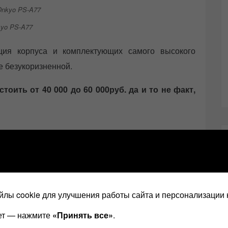
kyo PS-A77
ция корпуса и комплектующих самого высокого
е безукоризненной.
тоить от 40 000 до 60 000руб. да и то не факт,
ние/впечатление
лы cookie для улучшения работы сайта и персонализации 
близко к задней стене, и они зазвучали слишком
ает — нажмите
«Принять все»
.
тому я рекомендую их не только для прослушивания