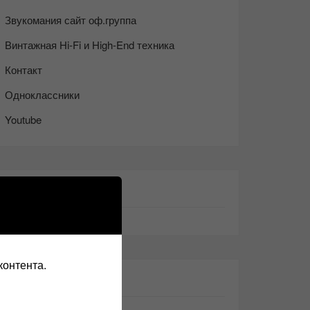
Звукомания сайт оф.группа
Винтажная Hi-Fi и High-End техника
Контакт
Одноклассники
Youtube
ТАКЖЕ ЧИТАЕМ:
контента.
СВЕЖИЕ ЗАПИСИ