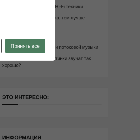
Возьмите друга в салон Hi-Fi техники
Чем дороже аудиотехника, тем лучше
звучит?
Секреты Hi-Fi
Принять все
10 способов оптимизации потоковой музыки
Почему виниловые пластинки звучат так
хорошо?
ЭТО ИНТЕРЕСНО:
ИНФОРМАЦИЯ