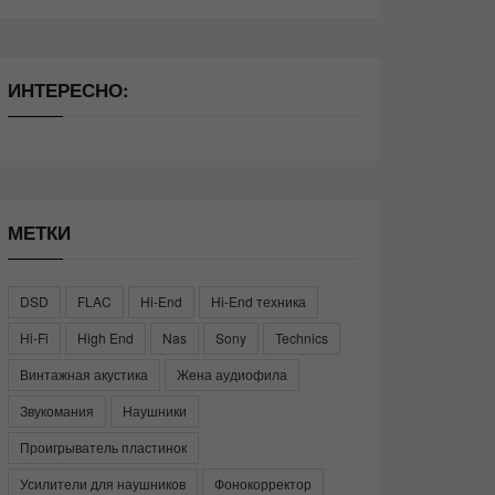
ИНТЕРЕСНО:
МЕТКИ
DSD
FLAC
Hi-End
Hi-End техника
Hi-Fi
High End
Nas
Sony
Technics
Винтажная акустика
Жена аудиофила
Звукомания
Наушники
Проигрыватель пластинок
Усилители для наушников
Фонокорректор