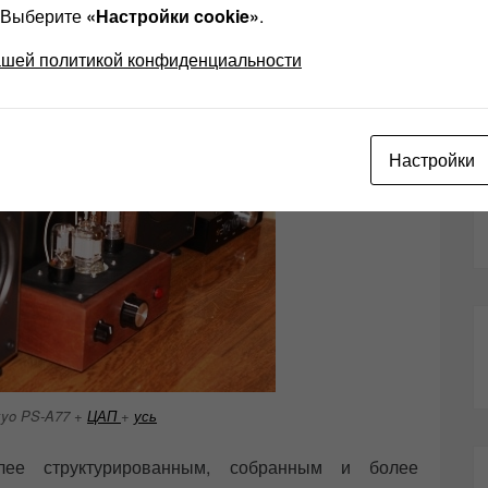
? Выберите
«Настройки cookie»
.
ашей политикой конфиденциальности
Настройки
kyo PS-A77 +
ЦАП
+
усь
е структурированным, собранным и более