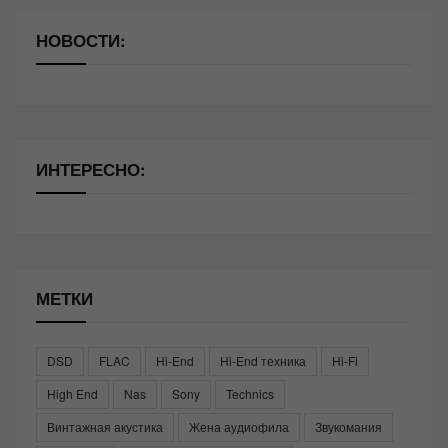
НОВОСТИ:
ИНТЕРЕСНО:
МЕТКИ
DSD
FLAC
Hi-End
Hi-End техника
Hi-Fi
High End
Nas
Sony
Technics
Винтажная акустика
Жена аудиофила
Звукомания