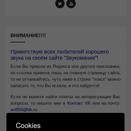
ВНИМАНИЕ!!!!
Приветствую всех любителей хорошего
звука на своём сайте "Звукомания"!
Если Вы пришли из Яндекса или другого поисковика,
но ссылка привела лишь на главную страницу сайта,
то не отчаивайтесь, чуть ниже в строке "поиск" можно
написать то, что Вы искали, и это найдется!
Если не можете найти ответы на интересующие Вас
вопросы, то пишите мне в
Контакт VK
или на почту:
anl555@bk.ru
Желаю Вам найти свой звук, с уважением,
Левчук
Cookies
Александр Николаевич!