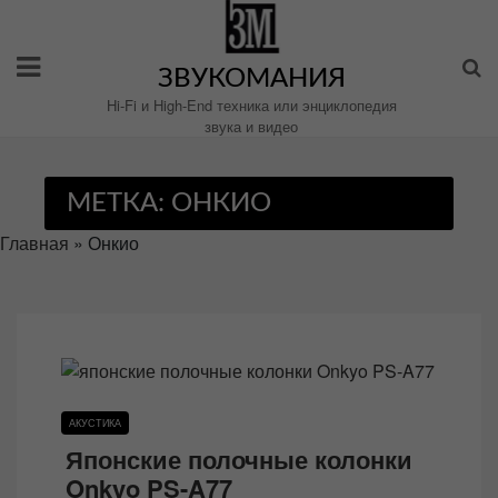
Перейти
к
содержимому
ЗВУКОМАНИЯ
Hi-Fi и High-End техника или энциклопедия
звука и видео
МЕТКА:
ОНКИО
Главная
»
Онкио
АКУСТИКА
Японские полочные колонки
Onkyo PS-A77