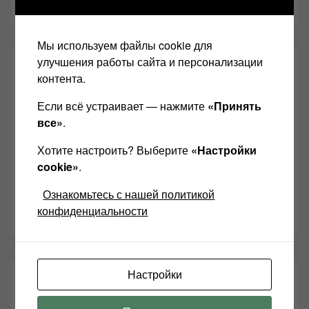
Мы используем файлы cookie для
улучшения работы сайта и персонализации
СОЦИАЛЬНЫЕ СЕТИ:
контента.
Если всё устраивает — нажмите
«Принять
Звукомания сайт оф.группа
все»
.
Винтажная Hi-Fi и High-End техника
Хотите настроить? Выберите
«Настройки
Контакт
cookie»
.
Одноклассники
Ознакомьтесь с нашей политикой
Youtube
конфиденциальности
Настройки
ТАКЖЕ ЧИТАЕМ: