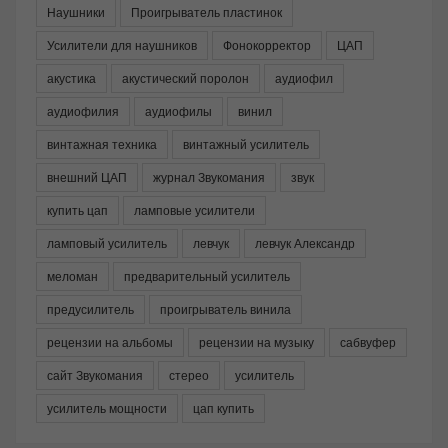
Наушники
Проигрыватель пластинок
Усилители для наушников
Фонокорректор
ЦАП
акустика
акустический поролон
аудиофил
аудиофилия
аудиофилы
винил
винтажная техника
винтажный усилитель
внешний ЦАП
журнал Звукомания
звук
купить цап
ламповые усилители
ламповый усилитель
левчук
левчук Александр
меломан
предварительный усилитель
предусилитель
проигрыватель винила
рецензии на альбомы
рецензии на музыку
сабвуфер
сайт Звукомания
стерео
усилитель
усилитель мощности
цап купить