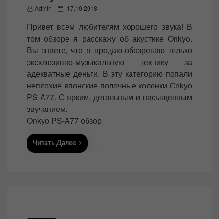
P
Admin
17.10.2018
o
Привет всем любителям хорошего звука! В
s
том обзоре я расскажу об акустике Onkyo.
t
Вы знаете, что я продаю-обозреваю только
e
эксклюзивно-музыкальную технику за
d
адекватные деньги. В эту категорию попали
o
неплохие японские полочные колонки Onkyo
n
PS-A77. С ярким, детальным и насыщенным
звучанием.
Onkyo PS-A77 обзор
Читать Далее