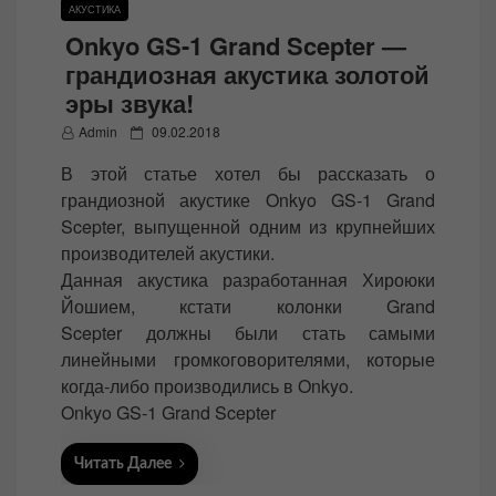
АКУСТИКА
Onkyo GS-1 Grand Scepter —
грандиозная акустика золотой
эры звука!
P
Admin
09.02.2018
o
В этой статье хотел бы рассказать о
s
грандиозной акустике Onkyo GS-1 Grand
t
Scepter, выпущенной одним из крупнейших
e
производителей акустики.
d
Данная акустика разработанная Хироюки
o
Йошием, кстати колонки Grand
n
Scepter должны были стать самыми
линейными громкоговорителями, которые
когда-либо производились в Onkyo.
Onkyo GS-1 Grand Scepter
Читать Далее