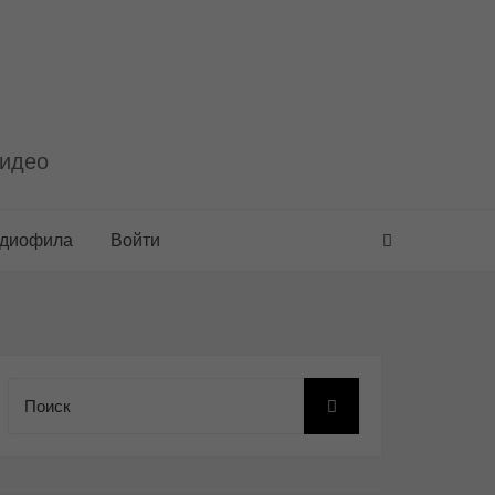
видео
удиофила
Войти
Поиск