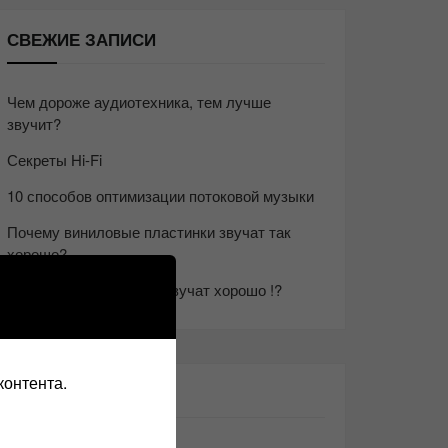
СВЕЖИЕ ЗАПИСИ
Чем дороже аудиотехника, тем лучше
звучит?
Секреты Hi-Fi
10 способов оптимизации потоковой музыки
Почему виниловые пластинки звучат так
хорошо?
Виниловые пластинки звучат хорошо !?
контента.
ЭТО ИНТЕРЕСНО: