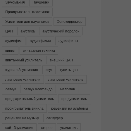
Звукомания
Наушники
Проигрыватель пластинок
Усилители для наушников
Фонокорректор
ЦАП
акустика
акустический поролон
аудиофил
аудиофилия
аудиофилы
винил
винтажная техника
винтажный усилитель
внешний ЦАП
журнал Звукомания
звук
купить цап
ламповые усилители
ламповый усилитель
левчук
левчук Александр
меломан
предварительный усилитель
предусилитель
проигрыватель винила
рецензии на альбомы
рецензии на музыку
сабвуфер
сайт Звукомания
стерео
усилитель