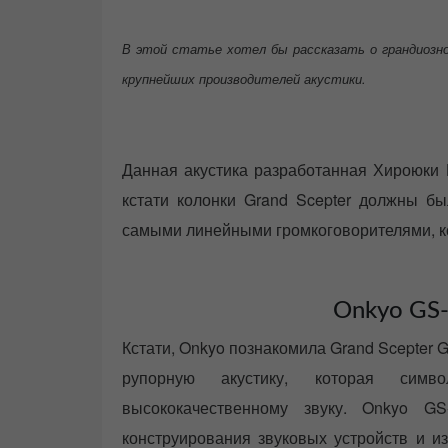
s
t
В этой статье хотел бы рассказать о грандиозно
e
d
крупнейших производителей акустики.
o
n
Данная акустика разработанная Хироюки
кстати колонки Grand Scepter должны бы
самыми линейными громкоговорителями, к
Onkyo GS-
Кстати, Onkyo познакомила Grand Scepter 
рупорную акустику, которая симв
высококачественному звуку. Onkyo G
конструирования звуковых устройств и и