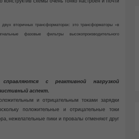
о конструктив схемы очень тонко настроен и почти
 в двух вторичных трансформаторах: это трансформаторы «в
альные фазовые фильтры высокопроизводительного
справляются с реактивной нагрузкой
езистивный аспект.
оложительным и отрицательным токами зарядки
оскольку положительные и отрицательные токи
ра, нежелательные пики и провалы отменяют друг