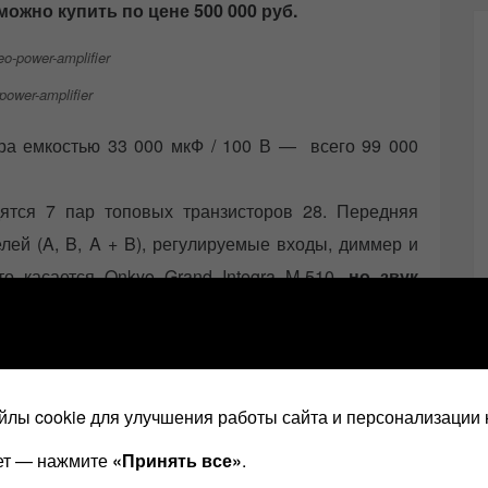
 можно купить по цене 500 000 руб.
power-amplifier
ра емкостью 33 000 мкФ / 100 В — всего 99 000
ятся 7 пар топовых транзисторов 28. Передняя
лей (A, B, A + B), регулируемые входы, диммер и
что касается Onkyo Grand Integra M-510,
но звук
наааамного дешевле
и с новой «комплектухой»
ике…
лы cookie для улучшения работы сайта и персонализации 
ает — нажмите
«Принять все»
.
 конечному динамику