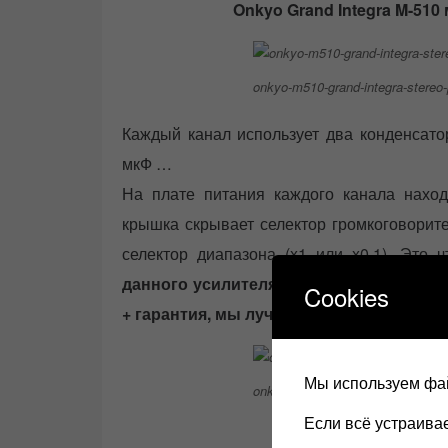
Onkyo Grand Integra M-510
onkyo-m510-grand-integra-stereo-
Каждый канал использует два конденсато
мкФ …
На плате питания каждого канала наход
крышка скрывает селектор громкоговорите
селектор диапазона (x1 или x0,1). Это 
данного усилителя можно повторить и
Cookies
+ гарантия, мы лучше перейдем к акуст
Мы используем фай
onkyo-integra-m-510
Если всё устраив
Стремление к