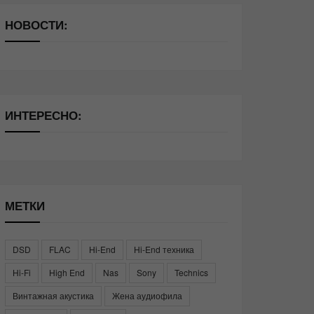
НОВОСТИ:
ИНТЕРЕСНО:
МЕТКИ
DSD
FLAC
Hi-End
Hi-End техника
Hi-Fi
High End
Nas
Sony
Technics
Винтажная акустика
Жена аудиофила