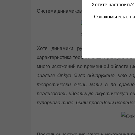
Хотите настроить
Система динамиков полностью исходит из 
Ознакомьтесь с н
Onkyo_GS-1_Grand Scepter
Хотя динамики рупорного типа в Onky
характеристика теоретически принципиальн
много искажений во временной области (ис
анализе Onkyo было обнаружено, что га
теоретически очень малы в по сравн
реализовать идеальную акустическую с
рупорного типа, были проведены исследо
Поскольку искажения звука и искажения п