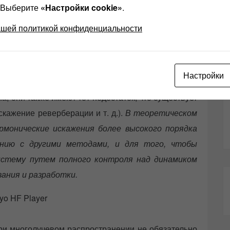
? Выберите
«Настройки cookie»
.
теории проектирования и измерения.
ашей политикой конфиденциальности
Настройки
o GS-1 характеризуются тем, что переходная
а, они также имеют тот недостаток, что существует
кажение реверберации и т. д.).
В теоретическом
рмонические искажения более высокого порядка
ению с другими методами, и для того, чтобы
истему путем полного контроля над динамиком
вания и разработки.
ри многолучевом распространении не обязательно