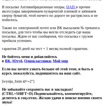
В посылке Антивибрационные опоры,
ЦАП
и прочие
аксессуары заворачиваем пузырчатой пленкой и забиваем
сверху бумагой, чтоб ничего по дороге не растряслось и не
побилось.
Также по электронной почте или ВК высылаем № трекинга
посылки, для того чтобы вы могли отследить где ваша
посылка. Ждем от вас сообщения, что посылка с грузом
прибыла успешно.
гарантия 20 дней на тест + 1 месяц полной гарантии.
Не бойтесь меня и добавляйтесь
в
ВК
,
Ютуб
,
Одноклассники
,
Мой мир
Если вы хотите узнать больше об этой теме, и быть в
курсе, пожалуйста, подпишитесь на наш сайт.
[wysija_form id=»2″]
Не забывайте сохранять нас в закладках!
(CTRL+SHiFT+D)
Подписывайтесь, комментируйте,
делитесь в соц.сетях. Желаю удачи в поиске именно своего
звука!