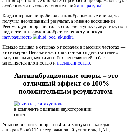
антивибрационные опоры №5 прекрасно преображают звук в
особенности высокочувствительной
аппаратуры
!
Когда впервые попробовал антивибрационные опоры, то
получил неожиданный результат, а именно восхищение.
Рекомендую опоры не только под «вертушку», акустику, но и
под источник. Звук приобретает теплоту, и некую
натуральность
.
Немало слышал в отзывах о провалах в высоких частотах —
это неверно. Высокие частоты становятся действительно
натуральными, мягкими и без шепелявостей, а бас
заполняется плотностью и
насыщенностью
.
Антивибрационные опоры – это
отличный эффект со 100%
положительным результатом.
в комплекте с шипами двухсторонний
скотч
Устанавливаются опоры по 4 или 3 штуки на каждый
аппарат(блок) CD плеер, ламповый усилитель, ЦАП,