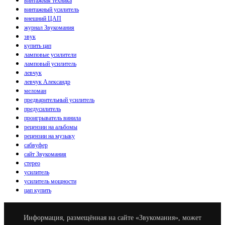
винтажная техника
винтажный усилитель
внешний ЦАП
журнал Звукомания
звук
купить цап
ламповые усилители
ламповый усилитель
левчук
левчук Александр
меломан
предварительный усилитель
предусилитель
проигрыватель винила
рецензии на альбомы
рецензии на музыку
сабвуфер
сайт Звукомания
стерео
усилитель
усилитель мощности
цап купить
Информация, размещённая на сайте «Звукомания», может