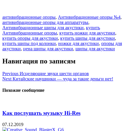
антивибрационные опоры
,
Антивибрационные опоры №4
,
антивибрационные опоры для аппаратуры
,
Антивибрационные шипы для акустики
,
купить
Антивибрационные опоры
,
купить ножки для акустики
,
купить опоры для акустики
,
купить шипы для акустики
,
купить шипы под колонки
,
ножки для акустики
,
опоры для
акустики
,
цена шипы для акустики
,
шипы для акустики
Навигация по записям
Previous
Исцеляющие звуки шести органов
Next
Китайские наушники — чуда за такие деньги нет!
Похожие сообщение
Как послушать музыку Hi-Res
07.12.2019