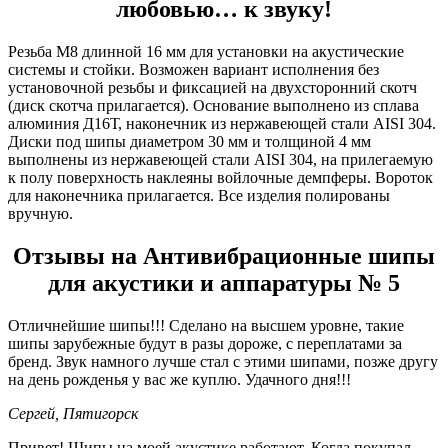
любовью… к звуку!
Резьба М8 длинной 16 мм для установки на акустические
системы и стойки. Возможен вариант исполнения без
установочной резьбы и фиксацией на двухсторонний скотч
(диск скотча прилагается). Основание выполнено из сплава
алюминия Д16Т, наконечник из нержавеющей стали AISI 304.
Диски под шипы диаметром 30 мм и толщиной 4 мм
выполнены из нержавеющей стали AISI 304, на прилегаемую
к полу поверхность наклеяны войлочные демпферы. Вороток
для наконечника прилагается. Все изделия полированы
вручную.
Отзывы на Антивибрационные шипы
для акустики и аппаратуры № 5
Отличнейшие шипы!!! Сделано на высшем уровне, такие
шипы зарубежные будут в разы дороже, с переплатами за
бренд. Звук намного лучше стал с этими шипами, позже другу
на день рожденья у вас же куплю. Удачного дня!!!
Сергей, Пятигорск
Привет! Шипы на моей акустике работают. Когда покупал