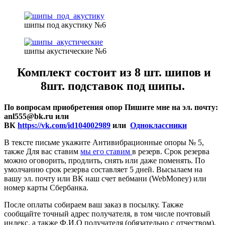
шипы под акустику №6
шипы акустические №6
Комплект состоит из 8 шт. шипов и
8шт. подставок под шипы.
По вопросам приобретения опор Пишите мне на эл. почту:
anl555@bk.ru или
ВК
https://vk.com/id104002989
или
Одноклассники
В тексте письме укажите Антивибрационные опоры № 5,
также Для вас ставим
мы его ставим
в резерв. Срок резерва
можно оговорить, продлить, снять или даже поменять. По
умолчанию срок резерва составляет 5 дней. Высылаем на
вашу эл. почту или ВК наш счет вебмани (WebMoney) или
номер карты Сбербанка.
После оплаты собираем ваш заказ в посылку. Также
сообщайте точный адрес получателя, в том числе почтовый
индекс, а также Ф.И.О получателя (обязательно с отчеством).