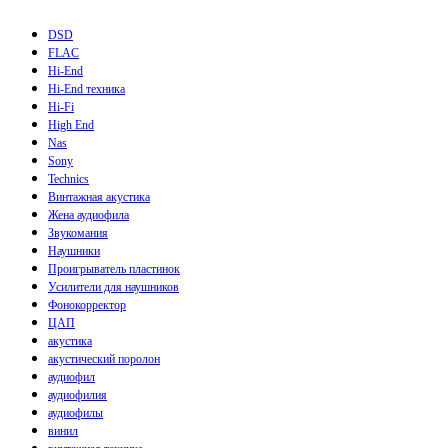
DSD
FLAC
Hi-End
Hi-End техника
Hi-Fi
High End
Nas
Sony
Technics
Винтажная акустика
Жена аудиофила
Звукомания
Наушники
Проигрыватель пластинок
Усилители для наушников
Фонокорректор
ЦАП
акустика
акустический поролон
аудиофил
аудиофилия
аудиофилы
винил