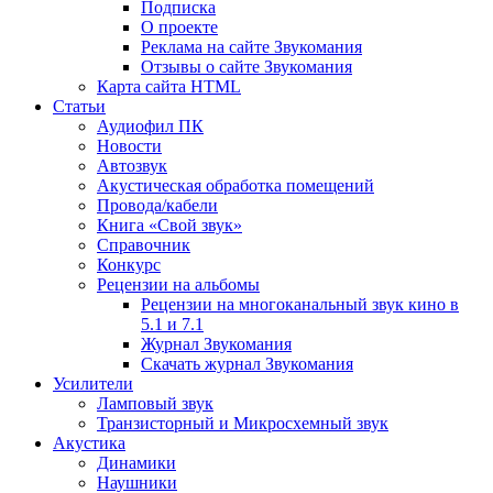
Подписка
О проекте
Реклама на сайте Звукомания
Отзывы о сайте Звукомания
Карта сайта HTML
Статьи
Аудиофил ПК
Новости
Автозвук
Акустическая обработка помещений
Провода/кабели
Книга «Свой звук»
Справочник
Конкурс
Рецензии на альбомы
Рецензии на многоканальный звук кино в
5.1 и 7.1
Журнал Звукомания
Скачать журнал Звукомания
Усилители
Ламповый звук
Транзисторный и Микросхемный звук
Акустика
Динамики
Наушники