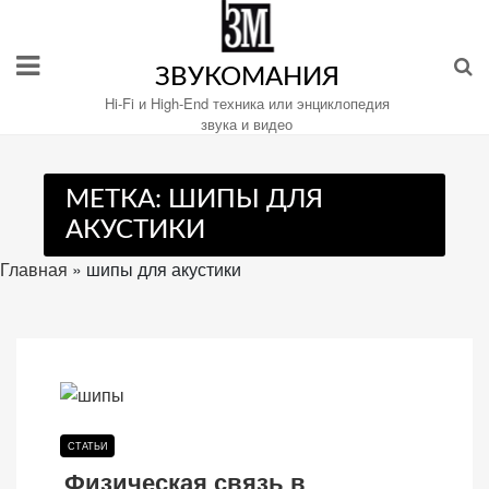
Перейти
к
содержимому
ЗВУКОМАНИЯ
Hi-Fi и High-End техника или энциклопедия
звука и видео
Настройте
МЕТКА:
ШИПЫ ДЛЯ
файлы
АКУСТИКИ
cookie
для
Главная
»
шипы для акустики
Звукомания.
СТАТЬИ
Физическая связь в