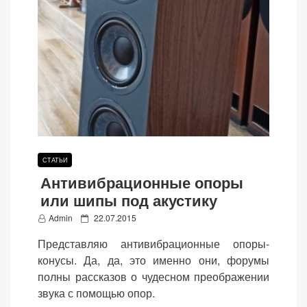
СТАТЬИ
Антивибрационные опоры
или шипы под акустику
P
Admin
22.07.2015
o
Представляю антивибрационные опоры-
s
конусы. Да, да, это именно они, форумы
t
полны рассказов о чудесном преображении
e
звука с помощью опор.
d