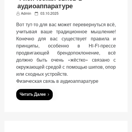
аудиоаппаратуре
P
Admin
03.10.2025
o
Вот тут-то для вас может перевернуться всё,
s
учитывая ваше традиционное мышление!
t
«Принять
Конечно для вас существует правила и
e
все»
принципы, особенно в Hi-Fi-прессе
d
продвигающей брендопоклонение, всё
o
должно быть очень «жёстко» связано с
n
окружающей средой с помощью шипов, опор
Обязательные
или сходных устройств.
«Настройки
(технические)
Физическая связь в аудиоаппаратуре
cookie»
Необходимы для
работы сайта.
Читать Далее
Сохраняют
настройки,
корзину,
авторизацию. Они
необходимы для
функционирования