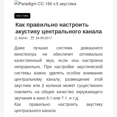
веб-сайта.
АКУСТИКА
Как правильно настроить
Функциональные
акустику центрального канала
Обеспечивают
нормальную
P
Admin
24.09.2017
работу сайта. Если
o
Даже лучшая система домашнего
вы откажетесь от
s
кинотеатра не обеспечит оптимально
использования
t
качественный звук, если она настроена
этих файлов
e
неправильно. При настройке акустической
cookie, некоторые
d
системы важно уделять особое внимание
функции веб-сайта
o
центральному каналу; размещение этой
исчезнут.
n
акустики или 2 колонок может существенно
повлиять на общее качество окружающего
Статистические
звучания в кино 5.1 или 7.1. и т.д.
(аналитика)
Как правильно настроить акустику
Анализируют
центрального канала
посещаемость