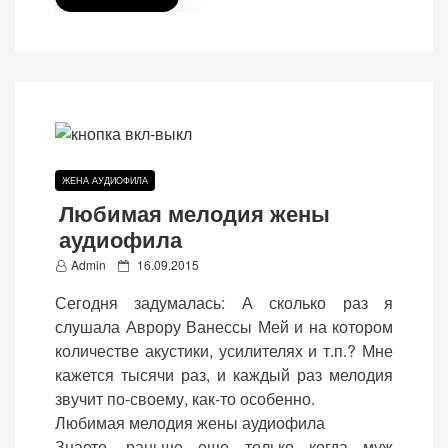
ЖЕНА АУДИОФИЛА
Любимая мелодия жены
аудиофила
P
Admin
16.09.2015
o
Сегодня задумалась: А сколько раз я
s
слушала Аврору Ванессы Мей и на котором
t
количестве акустики, усилителях и т.п.? Мне
e
кажется тысячи раз, и каждый раз мелодия
d
звучит по-своему, как-то особенно.
o
Любимая мелодия жены аудиофила
n
Знаете, раньше еще только когда муж