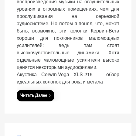
воспроизведения музыки на оглушительных
персонализированного
o
уровнях в огромных помещениях, чем для
контента и
n
прослушивания на серьезной
предложений.
аудиосистеме. Но потом я понял, что, может
быть, возможно, эти колонки Кервин-Вега
хороши для поклонников маломощных
усилителей: ведь там стоят
высокочувствительные динамики. Хотя
отдельные маломощные усилители высоко
ценятся некоторыми аудиофилами.
Акустика Cerwin-Vega XLS-215 — обзор
идеальных колонок для рока и метала
Читать Далее