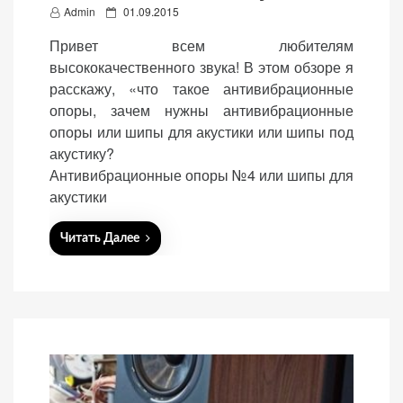
P
Admin
01.09.2015
o
Привет всем любителям
s
высококачественного звука! В этом обзоре я
t
расскажу, «что такое антивибрационные
e
опоры, зачем нужны антивибрационные
d
опоры или шипы для акустики или шипы под
o
акустику?
n
Антивибрационные опоры №4 или шипы для
акустики
Читать Далее