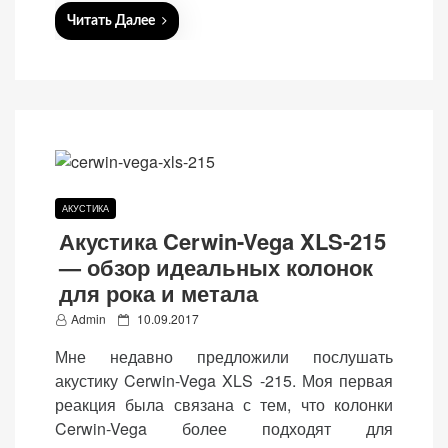
(Яндекс.Метрика).
Читать Далее
Анонимно, без
персональных
данных.
Маркетинговые
(реклама)
Яндекс.Директ:
АКУСТИКА
персонализированная
Акустика Cerwin-Vega XLS-215
реклама на основе
— обзор идеальных колонок
ваших интересов.
для рока и метала
Рассказывая о своих
P
интересах и
Admin
10.09.2017
поведении при
o
Мне недавно предложили послушать
посещении нашего
s
акустику Cerwin-Vega XLS -215. Моя первая
сайта, вы повышаете
t
реакция была связана с тем, что колонки
вероятность
e
Cerwin-Vega более подходят для
просмотра
d