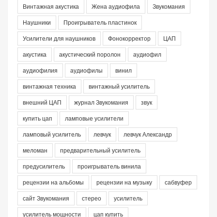
Винтажная акустика
Жена аудиофила
Звукомания
Наушники
Проигрыватель пластинок
Усилители для наушников
Фонокорректор
ЦАП
акустика
акустический поролон
аудиофил
аудиофилия
аудиофилы
винил
винтажная техника
винтажный усилитель
внешний ЦАП
журнал Звукомания
звук
купить цап
ламповые усилители
ламповый усилитель
левчук
левчук Александр
меломан
предварительный усилитель
предусилитель
проигрыватель винила
рецензии на альбомы
рецензии на музыку
сабвуфер
сайт Звукомания
стерео
усилитель
усилитель мощности
цап купить