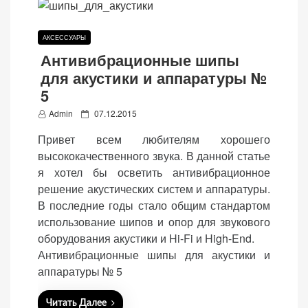
АКСЕССУАРЫ
Антивибрационные шипы
для акустики и аппаратуры №
5
P
Admin
07.12.2015
o
Привет всем любителям хорошего
s
высококачественного звука. В данной статье
t
я хотел бы осветить антивибрационное
e
решение акустических систем и аппаратуры.
d
В последние годы стало общим стандартом
o
использование шипов и опор для звукового
n
оборудования акустики и Hi-Fi и High-End.
Антивибрационные шипы для акустики и
аппаратуры № 5
Читать Далее