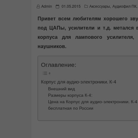
P
Admin
01.05.2015
Аксессуары
,
Аудиофил ПК
,
o
s
Привет всем любителям хорошего звук
t
под ЦАПы, усилители и т.д. метался
e
d
корпуса для лампового усилителя,
o
n
наушников.
Оглавление:
Корпус для аудио-электроники. К-4
Внешний вид
Размеры корпуса К-4:
Цена на Корпус для аудио-электроники. К-4
бесплатная по России