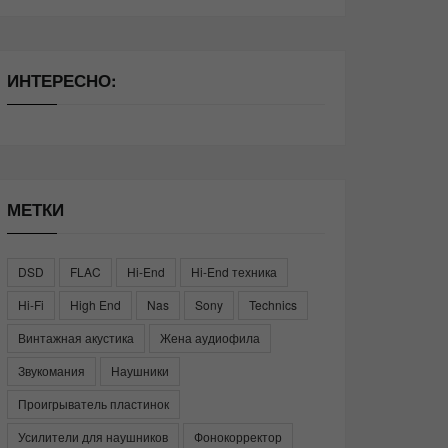
ИНТЕРЕСНО:
МЕТКИ
DSD
FLAC
Hi-End
Hi-End техника
Hi-Fi
High End
Nas
Sony
Technics
Винтажная акустика
Жена аудиофила
Звукомания
Наушники
Проигрыватель пластинок
Усилители для наушников
Фонокорректор