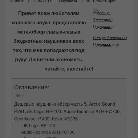
P
Admin
31.03.2015
Наушники
Нет комментариев
o
Привет всем любителям
s
хорошего звука, представляю
t
e
мега-обзор самых-самых
d
Левчук Александр
бюджетных наушников всех
o
Николаевич
©
тех, что мне попадаются под
n
руку! Любители экономить
читайте, налетайте!
Оглавление:
Дешевые наушники обзор часть 5, Arctic Sound
P281, dB Logic HP-100, Audio-Technica ATH-FC700,
Sennheiser PX90, Koss KSC35
dB Logic HP-100
Audio-Technica ATH-FC700