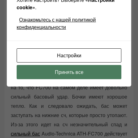
cookie»
.
обращая внимания на внешний мир.
Ознакомьтесь с нашей политикой
Звук
(5.75/10): звук Audio-Technica ATH-FC700
конфиденциальности
вполне типичен для <$50 портативных наушников
— большой бас, теплые средние частоты,
высокие частоты расслабленные. Бас
Настройки
впечатляющий и полнозвучный. Он немного
медленный и мутный, что делает общее звучание
Принять все
несколько рыхлым и слишком мягким, несмотря
на то, что FC700 на самом деле имеет довольно
сильный басовый удар. Бочки имеют хорошое
тепло. Как и следовало ожидать, бас может
заступать на нижние сч, которые просто утопают.
Из-за этого идет на сч незначительный спад и
сильный бас
Audio-Technica ATH-FC700 действует