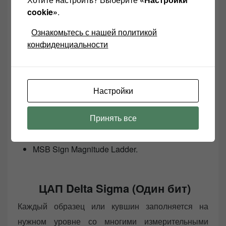
cookie»
.
проходят мимо, что и определяется частотой
дискретизации.
Цель ЦАПа заполнить каждый
Ознакомьтесь с нашей политикой
кувшин точно по уровню, указанного в
конфиденциальности
музыке.
Существуют три методики, используемые для
Настройки
достижения этой цели:
Принять все
Delta Sigma,
Ladder,
MSB Sign Magnitude Ladder.
ЦАП Delta Sigma (Один бит)
Каждый образец или кувшин заполняется на
нужном уровне со многими измерительными