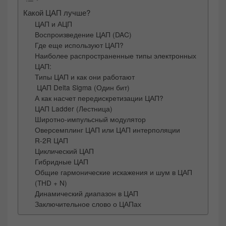
Какой ЦАП лучше?
ЦАП и АЦП
Воспроизведение ЦАП (DAC)
Где еще используют ЦАП?
Наиболее распространенные типы электронных
ЦАП:
Типы ЦАП и как они работают
ЦАП Delta Sigma (Один бит)
А как насчет передискретизации ЦАП?
ЦАП Ladder (Лестница)
Широтно-импульсный модулятор
Оверсемплинг ЦАП или ЦАП интерполяции
R-2R ЦАП
Циклический ЦАП
Гибридные ЦАП
Общие гармонические искажения и шум в ЦАП
(THD + N)
Динамический диапазон в ЦАП
Заключительное слово о ЦАПах