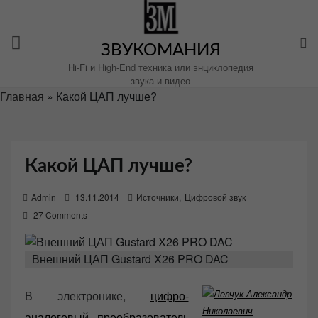
Перейти
к
содержимому
ЗВУКОМАНИЯ
Hi-Fi и High-End техника или энциклопедия
звука и видео
Главная
»
Какой ЦАП лучше?
Какой ЦАП лучше?
P
Admin
13.11.2014
Источники
,
Цифровой звук
o
27 Comments
s
t
Внешний ЦАП Gustard X26 PRO DAC
e
d
В электронике,
цифро-
o
аналоговый преобразователь
n