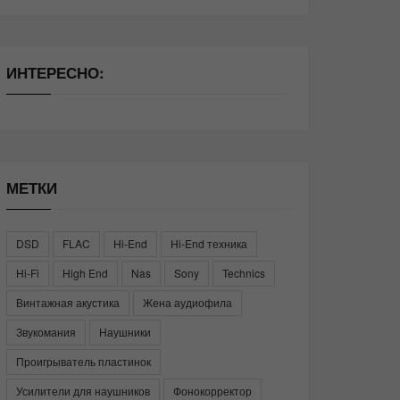
ИНТЕРЕСНО:
МЕТКИ
DSD
FLAC
Hi-End
Hi-End техника
Hi-Fi
High End
Nas
Sony
Technics
Винтажная акустика
Жена аудиофила
Звукомания
Наушники
Проигрыватель пластинок
Усилители для наушников
Фонокорректор