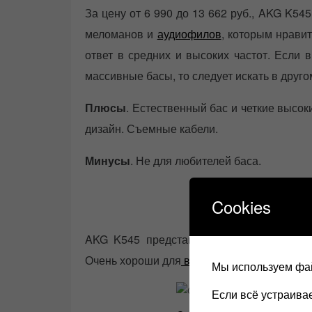
За цену от 6 990 до 13 662 руб., AKG K54
меломанов и
аудиофилов
, которым нравит
ответ в средних и высоких частот. Если 
массивные басы, то следует искать в друг
Плюсы
. Естественный бас и четкие высок
дизайн. Съемные кабели.
Минусы
. Не для любителей баса.
Cookies
AKG K545 представляет собой пару науш
Очень хороши для
высококачественного зв
Мы используем фай
Если всё устраив