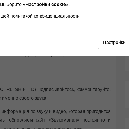
S-EU (3×2.5) подключение к ЦАП
? Выберите
«Настройки cookie»
.
 то немного помогла.
ашей политикой конфиденциальности
 чтобы я мог вернуться к вам.
б
,
Одноклассники
Настройки
е, и быть в курсе, пожалуйста, подпишитесь на наш
 (CTRL+SHiFT+D) Подписывайтесь, комментируйте,
е именно своего звука!
 информация по звуку и видео, которая пригодится
 мы обновляем сайт «Звукомания» постоянно и
ую, проверенную и нужную информацию.