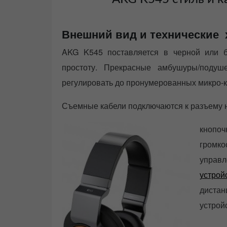
Внешний вид и технические 
AKG K545 поставляется в черной или б
простоту. Прекрасные амбушуры/подуш
регулировать до пронумерованных микро-к
Съемные кабели подключаются к разъему 
кнопоч
громк
управ
устрой
диста
устрой