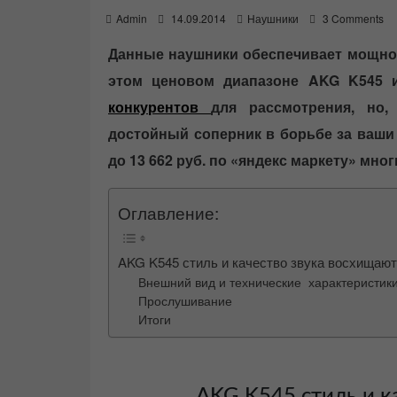
P
Admin
14.09.2014
Наушники
3 Comments
o
s
Данные наушники обеспечивает мощное
t
этом ценовом диапазоне AKG K545 и
e
d
конкурентов
для рассмотрения, но,
o
n
достойный соперник в борьбе за ваши 
до 13 662 руб. по «яндекс маркету» мно
Оглавление:
AKG K545 стиль и качество звука восхищают
Внешний вид и технические характеристик
Прослушивание
Итоги
AKG K545 стиль и к