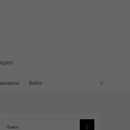
видео
удиофила
Войти
Поиск