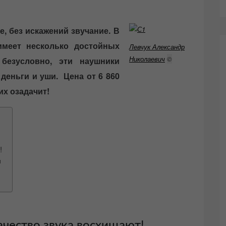
, без искажений звучание. В
меет несколько достойных
Левчук Александр
Николаевич
©
 безусловно, эти наушники
деньги и уши. Цена от 6 860
гих озадачит!
!
и
ачество звука восхищают!