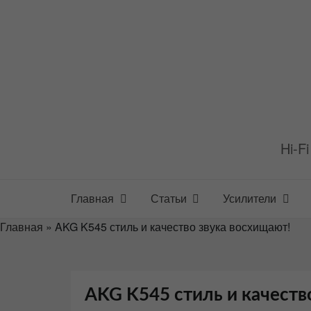
Перейти
к
содержимому
Hi-F
Главная
Статьи
Усилители
Главная
»
AKG K545 стиль и качество звука восхищают!
AKG K545 стиль и качеств