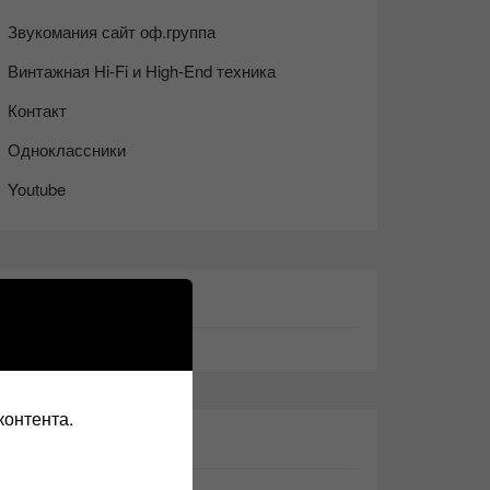
Звукомания сайт оф.группа
Винтажная Hi-Fi и High-End техника
Контакт
Одноклассники
Youtube
ТАКЖЕ ЧИТАЕМ:
контента.
СВЕЖИЕ ЗАПИСИ