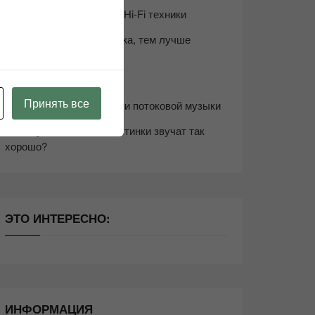
Возьмите друга в салон Hi-Fi техники
Чем дороже аудиотехника, тем лучше
звучит?
Секреты Hi-Fi
Принять все
10 способов оптимизации потоковой музыки
Почему виниловые пластинки звучат так
хорошо?
ЭТО ИНТЕРЕСНО:
ИНФОРМАЦИЯ