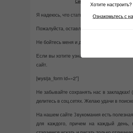
Сетевой кабель Supra LoRad C
Хотите настроить
Я надеюсь, что статья «AKG K545» хоть как
Ознакомьтесь с н
Пожалуйста, оставляйте комментарии ниже,
Не бойтесь меня и добавляйтесь в
ВК
,
Юту
Если вы хотите узнать больше об этой тем
сайт.
[wysija_form id=»2″]
Не забывайте сохранять нас в закладках!
делитесь в соц.сетях. Желаю удачи в поиск
На нашем сайте Звукомания есть полезная
для каждого, причем на каждый день,
стараемся искать и писать только отличн