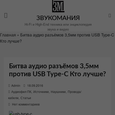
Перейти
к
содержимому
ЗВУКОМАНИЯ
Hi-Fi и High-End техника или энциклопедия
звука и видео
Главная
»
Битва аудио разъёмов 3,5мм против USB Type-C
Кто лучше?
Битва аудио разъёмов 3,5мм
против USB Type-C Кто лучше?
P
Admin
18.09.2016
o
Аудиофил ПК
,
Источники
,
Наушники
,
Провода/
s
кабели
,
Статьи
t
Нет комментариев
e