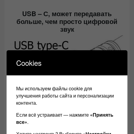
USB – С, может передавать
больше, чем просто цифровой
звук
Cookies
Мы используем файлы cookie для
улучшения работы сайта и персонализации
контента.
Если всё устраивает — нажмите
«Принять
все»
.
usb-type-c
Хотите настроить? Выберите
«Настройки