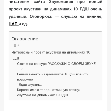
читателям сайта Звукомания про новый
d
o
проект акустики на динамиках 10 ГДШ очень
n
удачный. Оговорюсь — слушаю на виниле,
ЦАП
и сд.
«Принять
все»
Оглавление:
Интересный проект акустики на динамиках 10
ГДШ
Обязательные
«Настройки
Статья на конкурс РАССКАЖИ О СВОЁМ ЗВУКЕ
(технические)
— 3
cookie»
Необходимы для
Решил выжать из динамиков 10 гдш всё что
работы сайта.
возможно
Сохраняют
10гдш акустика
настройки,
Короче-имею теперь отличную связку:
корзину,
Акустика на динамиках 10 ГДШ
авторизацию. Они
необходимы для
функционирования