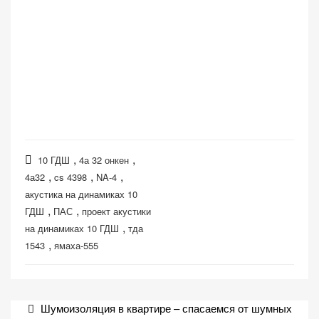
,
,
10 ГДШ
4а 32 онкен
,
,
,
4а32
cs 4398
NA-4
акустика на динамиках 10
,
,
ГДШ
ПАС
проект акустики
,
на динамиках 10 ГДШ
тда
,
1543
ямаха-555
Навигация
Шумоизоляция в квартире – спасаемся от шумных