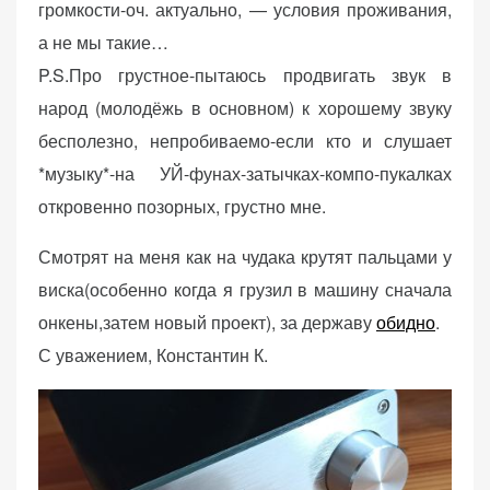
громкости-оч. актуально, — условия проживания,
а не мы такие…
P.S.Про грустное-пытаюсь продвигать звук в
народ (молодёжь в основном) к хорошему звуку
бесполезно, непробиваемо-если кто и слушает
*музыку*-на УЙ-фунах-затычках-компо-пукалках
откровенно позорных, грустно мне.
Смотрят на меня как на чудака крутят пальцами у
виска(особенно когда я грузил в машину сначала
онкены,затем новый проект), за державу
обидно
.
С уважением, Константин К.