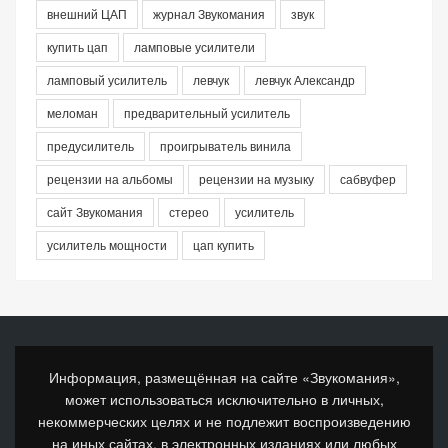
внешний ЦАП
журнал Звукомания
звук
купить цап
ламповые усилители
ламповый усилитель
левчук
левчук Александр
меломан
предварительный усилитель
предусилитель
проигрыватель винила
рецензии на альбомы
рецензии на музыку
сабвуфер
сайт Звукомания
стерео
усилитель
усилитель мощности
цап купить
Информация, размещённая на сайте «Звукомания»,
может использоваться исключительно в личных,
некоммерческих целях и не подлежит воспроизведению
на иных сайтах, в электронных изданиях или любых