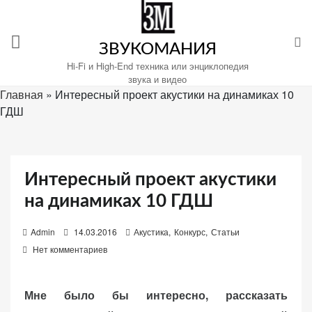
Перейти
к
содержимому
ЗВУКОМАНИЯ
Hi-Fi и High-End техника или энциклопедия
звука и видео
Главная
»
Интересный проект акустики на динамиках 10
ГДШ
Настройте
файлы
cookie
для
Интересный проект акустики
Звукомания.
на динамиках 10 ГДШ
P
Admin
14.03.2016
Акустика
,
Конкурс
,
Статьи
o
Нет комментариев
s
t
Мне было бы интересно, рассказать
e