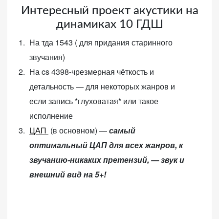
Интересный проект акустики на
веб-сайта.
динамиках 10 ГДШ
На тда 1543 ( для придания старинного
Функциональные
звучания)
Обеспечивают
нормальную
На cs 4398-чрезмерная чёткость и
работу сайта. Если
детальность — для некоторых жанров и
вы откажетесь от
если запись *глуховатая* или такое
использования
этих файлов
исполнение
cookie, некоторые
ЦАП
(в основном) —
самый
функции веб-сайта
оптимальный ЦАП для всех жанров, к
исчезнут.
звучанию-никаких претензий, — звук и
внешний вид на 5+!
Статистические
(аналитика)
Анализируют
посещаемость