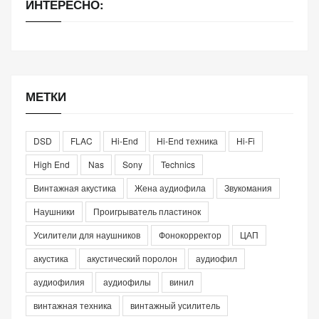
ИНТЕРЕСНО:
МЕТКИ
DSD
FLAC
Hi-End
Hi-End техника
Hi-Fi
High End
Nas
Sony
Technics
Винтажная акустика
Жена аудиофила
Звукомания
Наушники
Проигрыватель пластинок
Усилители для наушников
Фонокорректор
ЦАП
акустика
акустический поролон
аудиофил
аудиофилия
аудиофилы
винил
винтажная техника
винтажный усилитель