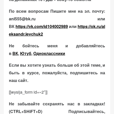
По всем вопросам Пишите мне на эл. почту:
anl555@bk.ru или
ВК
https://vk.com/id104002989
или
https://ok.ru/al
eksandr.levchuk2
Не бойтесь меня и добавляйтесь
в
ВК
,
Ютуб
,
Одноклассники
Если вы хотите узнать больше об этой теме, и
быть в курсе, пожалуйста, подпишитесь на
наш сайт.
[[wysija_form id=»2″]]
Не забывайте сохранять нас в закладках!
(CTRL+SHiFT+D)
Подписывайтесь,