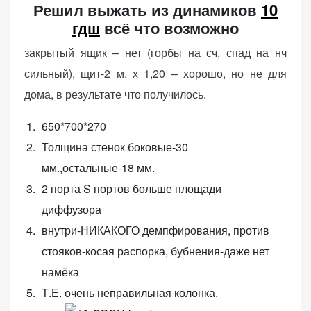
Решил выжать из динамиков
10
персонализированного
контента и
гдш
всё что возможно
предложений.
закрытый ящик – нет (горбы на сч, спад на нч
сильный), щит-2 м. х 1,20 – хорошо, но не для
дома, в результате что получилось.
650*700*270
Толщина стенок боковые-30
мм.,остальные-18 мм.
2 порта S портов больше площади
диффузора
внутри-НИКАКОГО демпфирования, против
стояков-косая распорка, бубнения-даже нет
намёка
Т.Е. очень неправильная колонка.