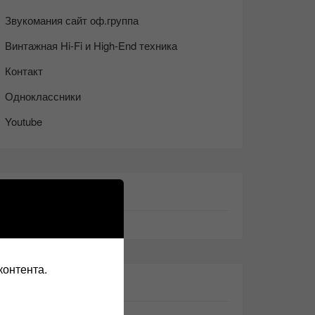
Звукомания сайт оф.группа
Винтажная Hi-Fi и High-End техника
Контакт
Одноклассники
Youtube
ТАКЖЕ ЧИТАЕМ:
контента.
СВЕЖИЕ ЗАПИСИ