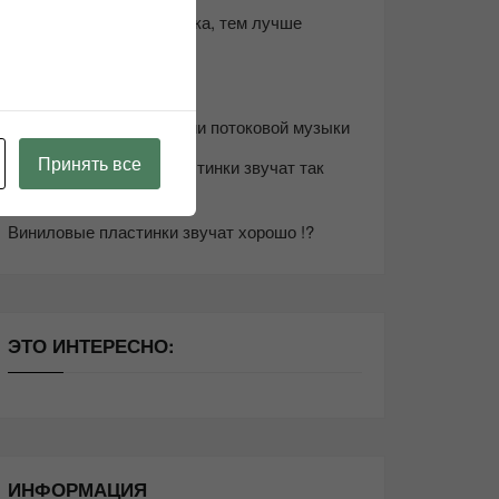
Чем дороже аудиотехника, тем лучше
звучит?
Секреты Hi-Fi
10 способов оптимизации потоковой музыки
Принять все
Почему виниловые пластинки звучат так
хорошо?
Виниловые пластинки звучат хорошо !?
ЭТО ИНТЕРЕСНО:
ИНФОРМАЦИЯ