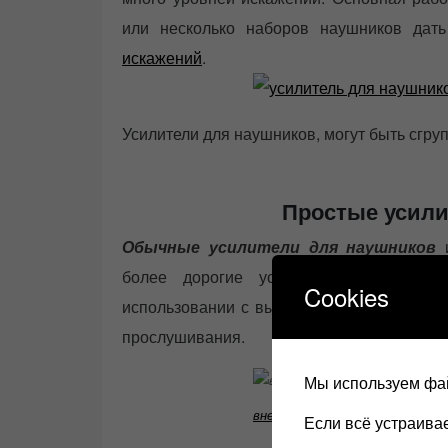
или несколько наборов наушников дат
искажений
.
Усилители для наушников, могут быть сгру
Простые усили
Обычные усилители для наушников
более дорогие устройства для ист
Cookies
использовании с высококачественными на
прослушивания.
Мы используем фай
внешний ЦАП Singxer SDA-2
Если всё устраив