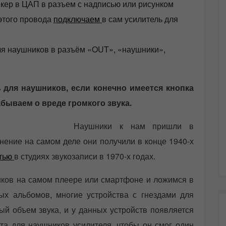
екер в ЦАП в разъем с надписью или рисунком
 этого провода
подключаем
в сам усилитель для
ля наушников в разъём «OUT», «наушники»,
 для наушников, если конечно имеется кнопка
абываем о вреде громкого звука.
Наушники к нам пришли в
анение на самом деле они получили в конце 1940-х
стью
в студиях звукозаписи в 1970-х годах.
ков на самом плеере или смартфоне и ложимся в
х альбомов, многие устройства с гнездами для
ый объем звука, и у данных устройств появляется
та для наушников усилителя, чтобы он смог один