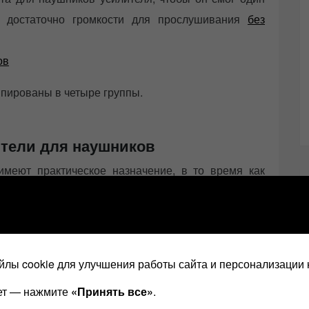
ь достаточно громкости для прослушивания
без
ппированы в четыре группы.
тели для наушников
имеют практическое назначение, в то время как
инных меломанов и
аудиофилов
, которые, при
ушниками, созданы для истинного впечатления от
лы cookie для улучшения работы сайта и персонализации 
ает — нажмите
«Принять все»
.