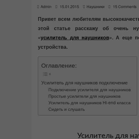
P
Admin
15.01.2015
Наушники
15 Comments
o
s
Привет всем любителям высококачеств
t
этой статье расскажу об очень н
e
d
«
усилитель для наушников
». А еще п
o
n
устройства.
Оглавление:
Усилитель для наушников подключение
Подключение усилителя для наушников
Простые усилители для наушников
Усилитель для наушников Hi-end класса
Сидеть и слушать
Усилитель для н