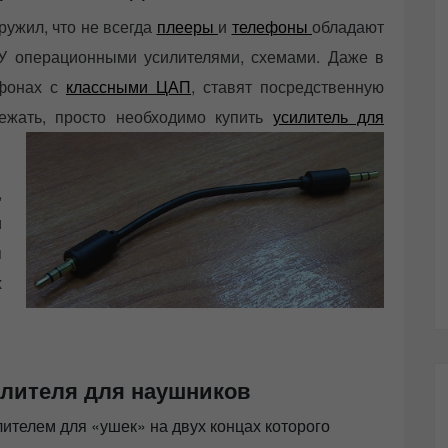
ужил, что не всегда
плееры
и
телефоны
обладают
У операционными усилителями, схемами. Даже в
тфонах с
классными ЦАП
, ставят посредственную
бежать, просто необходимо купить
усилитель для
,
и
я
х
лителя для наушников
лителем для «ушек» на двух концах которого