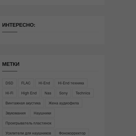
ИНТЕРЕСНО:
МЕТКИ
DSD
FLAC
Hi-End
Hi-End техника
Hi-Fi
High End
Nas
Sony
Technics
Винтажная акустика
Жена аудиофила
Звукомания
Наушники
Проигрыватель пластинок
Усилители для наушников
Фонокорректор