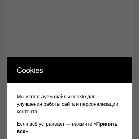
Cookies
Мы используем файлы cookie для
улучшения работы сайта и персонализации
контента.
Если всё устраивает — нажмите
«Принять
,
Романтика 15У-120С
все»
.
,
Романтика 50У-220С