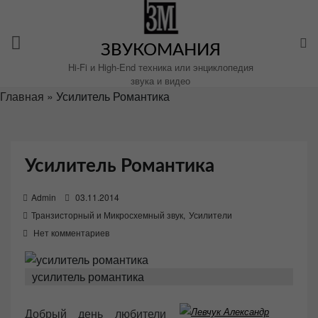
Перейти
к
содержимому
ЗВУКОМАНИЯ
Hi-Fi и High-End техника или энциклопедия
звука и видео
Главная
»
Усилитель Романтика
Усилитель Романтика
P
Admin
03.11.2014
o
Транзисторный и Микросхемный звук
,
Усилители
s
Нет комментариев
t
e
усилитель романтика
d
o
Добрый день любители
n