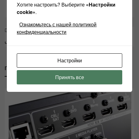
Усилитель Романтика
Хотите настроить? Выберите
«Настройки
cookie»
.
Ознакомьтесь с нашей политикой
Навигация
Про успешное Российское кино замолвлю слово
конфиденциальности
по
Что такое ЦАП?
записям
Настройки
Похожие сообщение
Принять все