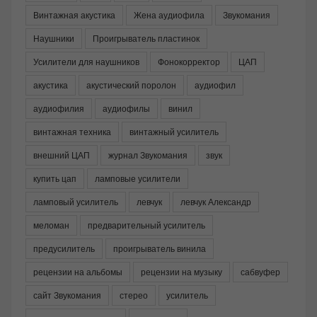
Винтажная акустика
Жена аудиофила
Звукомания
Наушники
Проигрыватель пластинок
Усилители для наушников
Фонокорректор
ЦАП
акустика
акустический поролон
аудиофил
аудиофилия
аудиофилы
винил
винтажная техника
винтажный усилитель
внешний ЦАП
журнал Звукомания
звук
купить цап
ламповые усилители
ламповый усилитель
левчук
левчук Александр
меломан
предварительный усилитель
предусилитель
проигрыватель винила
рецензии на альбомы
рецензии на музыку
сабвуфер
сайт Звукомания
стерео
усилитель