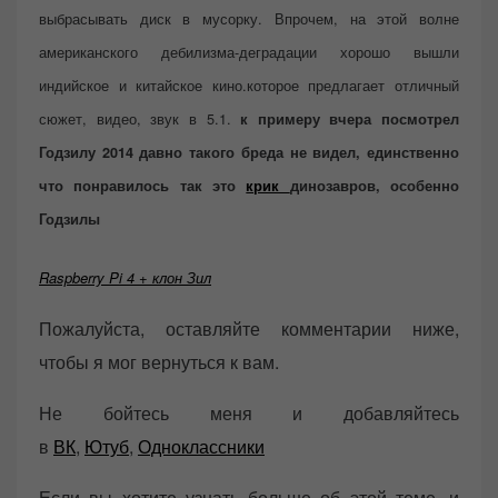
выбрасывать диск в мусорку. Впрочем, на этой волне
американского дебилизма-деградации хорошо вышли
индийское и китайское кино.которое предлагает отличный
сюжет, видео, звук в 5.1.
к примеру вчера посмотрел
Годзилу 2014 давно такого бреда не видел, единственно
что понравилось так это
крик
динозавров, особенно
Годзилы
Raspberry Pi 4 + клон Зил
Пожалуйста, оставляйте комментарии ниже,
чтобы я мог вернуться к вам.
Не бойтесь меня и добавляйтесь
в
ВК
,
Ютуб
,
Одноклассники
Если вы хотите узнать больше об этой теме, и