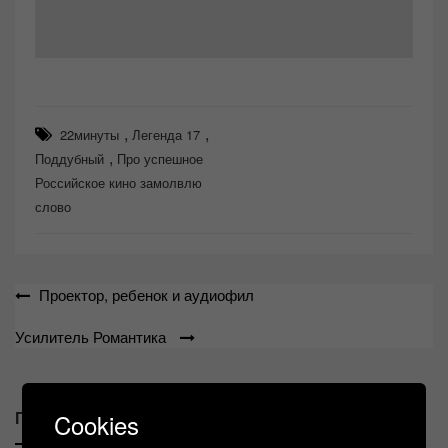
,
,
22минуты
Легенда 17
,
Поддубный
Про успешное
Российское кино замолвлю
слово
Навигация
Проектор, ребенок и аудиофил
по
Усилитель Романтика
записям
Похожие сообщение
Cookies