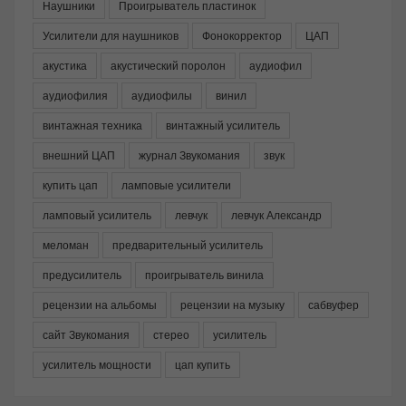
Наушники
Проигрыватель пластинок
Усилители для наушников
Фонокорректор
ЦАП
акустика
акустический поролон
аудиофил
аудиофилия
аудиофилы
винил
винтажная техника
винтажный усилитель
внешний ЦАП
журнал Звукомания
звук
купить цап
ламповые усилители
ламповый усилитель
левчук
левчук Александр
меломан
предварительный усилитель
предусилитель
проигрыватель винила
рецензии на альбомы
рецензии на музыку
сабвуфер
сайт Звукомания
стерео
усилитель
усилитель мощности
цап купить