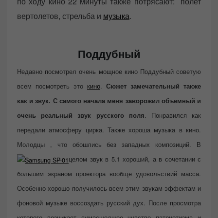
по ходу кино 22 минуты также потрясают: полет
вертолетов, стрельба и
музыка
.
Поддубный
Недавно посмотрел очень мощное кино Поддубный советую
всем посмотреть это
кино
.
Сюжет замечательный также
как и звук. С самого начала меня заворожил объемный и
. Понравился как
очень реальный звук русского поля
передали атмосферу цирка. Также хороша музыка в кино.
Молодцы , что обошлись без западных композиций. В
целом звук в 5.1 хороший, а в сочетании с
большим экраном проектора вообще удовольствий масса.
Особенно хорошо получилось всем этим звукам-эффектам и
фоновой музыке воссоздать русский дух. После просмотра
которого возникает сумасшедшее чувство патриотизма и