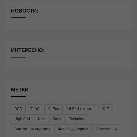
НОВОСТИ:
ИНТЕРЕСНО:
МЕТКИ
DSD
FLAC
Hi-End
Hi-End техника
Hi-Fi
High End
Nas
Sony
Technics
Винтажная акустика
Жена аудиофила
Звукомания