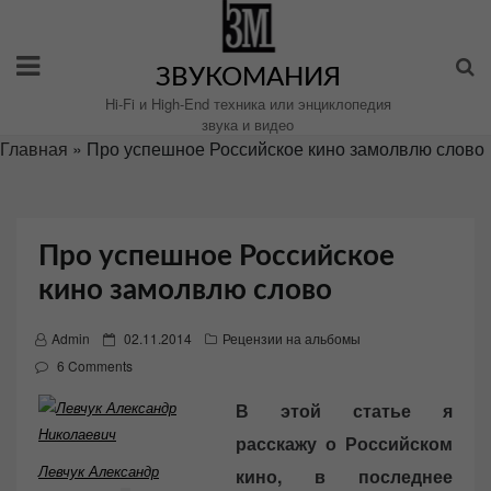
Перейти
к
содержимому
ЗВУКОМАНИЯ
Hi-Fi и High-End техника или энциклопедия
звука и видео
Главная
»
Про успешное Российское кино замолвлю слово
Про успешное Российское
кино замолвлю слово
P
Admin
02.11.2014
Рецензии на альбомы
o
6 Comments
s
В этой статье я
t
расскажу о Российском
e
d
Левчук Александр
кино, в последнее