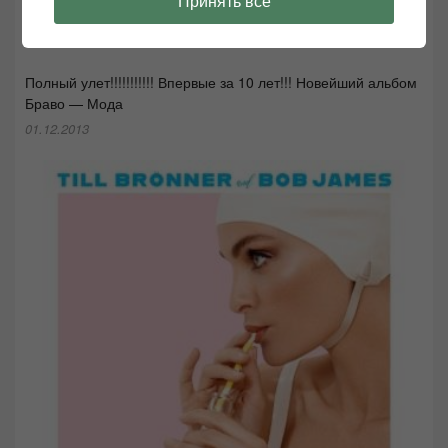
Принять все
Лучшая джазовая музыка 2023 года по версии Звукомания
16.01.2024
Полный улет!!!!!!!!!!! Впервые за 10 лет!!! Новейший альбом
Браво — Мода
01.12.2013