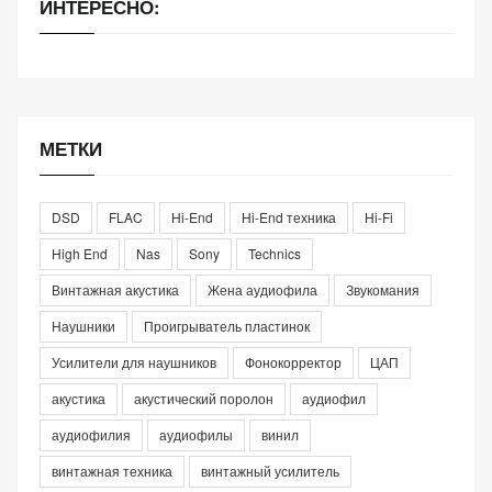
ИНТЕРЕСНО:
МЕТКИ
DSD
FLAC
Hi-End
Hi-End техника
Hi-Fi
High End
Nas
Sony
Technics
Винтажная акустика
Жена аудиофила
Звукомания
Наушники
Проигрыватель пластинок
Усилители для наушников
Фонокорректор
ЦАП
акустика
акустический поролон
аудиофил
аудиофилия
аудиофилы
винил
винтажная техника
винтажный усилитель