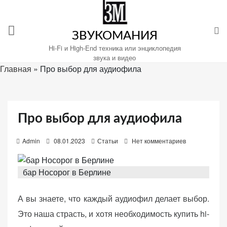
Перейти
к
содержимому
ЗВУКОМАНИЯ
Hi-Fi и High-End техника или энциклопедия
звука и видео
Главная
»
Про выбор для аудиофила
Настройте
файлы
cookie
Про выбор для аудиофила
для
Звукомания.
P
Admin
08.01.2023
Статьи
Нет комментариев
o
s
бар Носорог в Берлине
t
e
А вы знаете, что каждый аудиофил делает выбор.
d
Это наша страсть, и хотя необходимость купить hi-
o
n