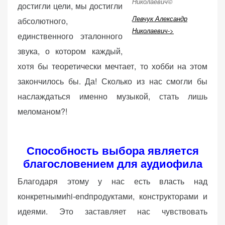
достигли цели, мы достигли
веб-сайта.
Левчук Александр
абсолютного,
Николаевич->
единственного эталонного
Функциональные
звука, о котором каждый,
Обеспечивают
хотя бы теоретически мечтает, то хобби на этом
нормальную
закончилось бы. Да! Сколько из нас смогли бы
работу сайта. Если
вы откажетесь от
наслаждаться именно музыкой, стать лишь
использования
меломаном?!
этих файлов
cookie, некоторые
функции веб-сайта
Способность выбора является
исчезнут.
благословением для аудиофила
Благодаря этому у нас есть власть над
Статистические
конкретнымиhi-endпродуктами, конструкторами и
(аналитика)
идеями. Это заставляет нас чувствовать
Анализируют
посещаемость