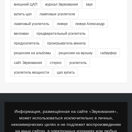
внешний ЦАП
журнал Звукомания
звук
купить цап
ламповые усилители
ламповый усилитель
левчук
левчук Александр
меломан
предварительный усилитель
предусилитель
проигрыватель винила
рецензии на альбомы
рецензии на музыку
сабвуфер
сайт Звукомания
стерео
усилитель
усилитель мощности
цап купить
Информация, размещённая на сайте «Звукомания»,
может использоваться исключительно в личных,
некоммерческих целях и не подлежит воспроизведению
на иных сайтах, в электронных изданиях или любых