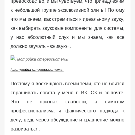
превосходство, и мы чувствуем, что принадлежим
(Яндекс.Метрика).
к небольшой группе эксклюзивной элиты! Потому
Анонимно, без
что мы знаем, как стремиться к идеальному звуку,
персональных
данных.
как выбирать звуковые компоненты для системы,
у нас абсолютный слух и мы знаем, как все
должно звучать «вживую».
Маркетинговые
(реклама)
Яндекс.Директ:
персонализированная
Настройка стереосистемы
реклама на основе
ваших интересов.
Поэтому я восхищаюсь всеми теми, кто не боится
Рассказывая о своих
спрашивать совета у меня в ВК, ОК и эл.почте.
интересах и
Это не признак слабости, а симптом
поведении при
профессионализма и фактического подхода к
посещении нашего
сайта, вы повышаете
делу, ведь через обсуждение и сравнение можно
вероятность
развиваться.
просмотра