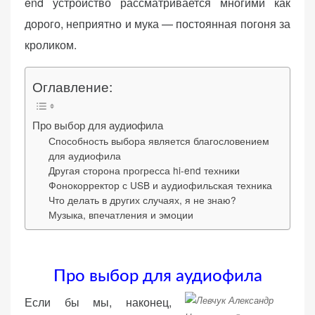
end устройство рассматривается многими как
дорого, неприятно и мука — постоянная погоня за
кроликом.
«Принять
Оглавление:
все»
Про выбор для аудиофила
Способность выбора является благословением
для аудиофила
Обязательные
Другая сторона прогресса hi-end техники
«Настройки
(технические)
Фонокорректор с USB и аудиофильская техника
cookie»
Что делать в других случаях, я не знаю?
Необходимы для
Музыка, впечатления и эмоции
работы сайта.
Сохраняют
настройки,
корзину,
Про выбор для аудиофила
авторизацию. Они
необходимы для
Если бы мы, наконец,
функционирования