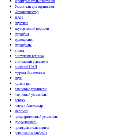
Проигрыватель пластинок
Усилители для наушников
Фонокорректор
ЦАП
акустика
акустический поролон
аудиофил
аудиофилия
аудиофилы
винил
винтажная техника
винтажный усилитель
внешний ЦАП
журнал Звукомания
звук
купить цап
ламповые усилители
ламповый усилитель
левчук
левчук Александр
меломан
предварительный усилитель
предусилитель
проигрыватель винила
рецензии на альбомы