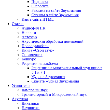
Подписка
О проекте
Реклама на сайте Звукомания
Отзывы о сайте Звукомания
Карта сайта HTML
Статьи
Аудиофил ПК
Новости
Автозвук
Акустическая обработка помещений
Провода/кабели
Книга «Свой звук»
Справочник
Конкурс
Рецензии на альбомы
Рецензии на многоканальный звук кино в
5.1 и 7.1
Журнал Звукомания
Скачать журнал Звукомания
Усилители
Ламповый звук
Транзисторный и Микросхемный звук
Акустика
Динамики
Наушники