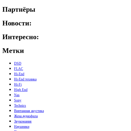
Партнёры
Новости:
Интересно:
Метки
DSD
FLAC
Hi-End
Hi-End техника
Hi-Fi
High End
Nas
Sony
Technics
Винтажная акустика
Жена аудиофила
Звукомания
Наушники