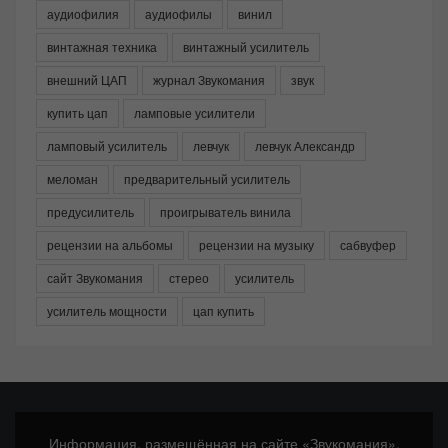
аудиофилия
аудиофилы
винил
винтажная техника
винтажный усилитель
внешний ЦАП
журнал Звукомания
звук
купить цап
ламповые усилители
ламповый усилитель
левчук
левчук Александр
меломан
предварительный усилитель
предусилитель
проигрыватель винила
рецензии на альбомы
рецензии на музыку
сабвуфер
сайт Звукомания
стерео
усилитель
усилитель мощности
цап купить
Информация, размещённая на сайте «Звукомания»,