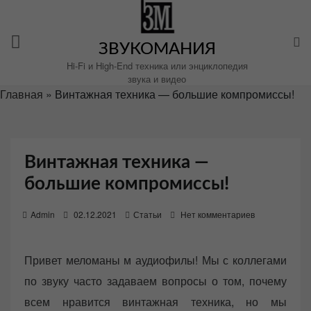
Перейти
к
содержимому
ЗВУКОМАНИЯ
Hi-Fi и High-End техника или энциклопедия
звука и видео
Главная
»
Винтажная техника — большие компромиссы!
Винтажная техника —
большие компромиссы!
P
Admin
02.12.2021
Статьи
Нет комментариев
o
s
Привет меломаны м аудиофилы! Мы с коллегами
t
по звуку часто задаваем вопросы о том, почему
e
d
всем нравится винтажная техника, но мы