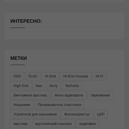
ИНТЕРЕСНО:
МЕТКИ
DSD
FLAC
Hi-End
Hi-End техника
Hi-Fi
High End
Nas
Sony
Technics
Винтажная акустика
Жена аудиофила
Звукомания
Наушники
Проигрыватель пластинок
Усилители для наушников
Фонокорректор
ЦАП
акустика
акустический поролон
аудиофил