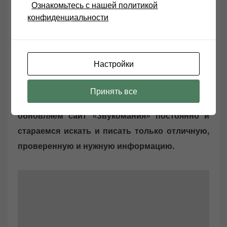
Ознакомьтесь с нашей политикой
Будут вопросы пишите помогу чем смогу это
конфиденциальности
моя цель и программа, удачи найти свой звук.
Желаю удачи в поиске своего звука! На нашем
Настройки
сайте Звукомания есть полезная информация
по звуку и видео, которая пригодится для
Принять все
каждого, причем на каждый день, мы
обновляем сайт «Звукомания» постоянно и
стараемся искать и писать только отличную,
проверенную и нужную информацию.