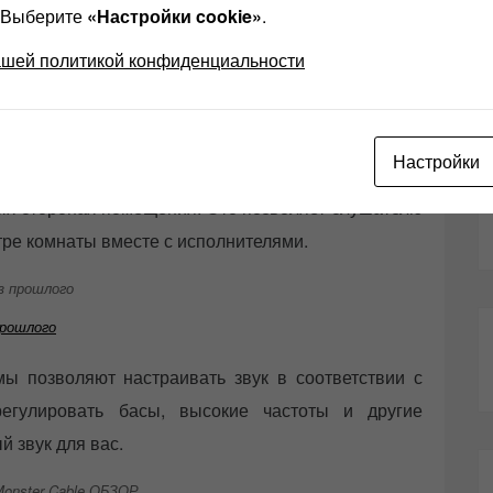
оизводить более глубокие басы, более чистые
? Выберите
«Настройки cookie»
.
ашей политикой конфиденциальности
Настройки
i-Fi создают эффект объемного звука благодаря
х сторонах помещения. Это позволяет слушателю
нтре комнаты вместе с исполнителями.
прошлого
мы позволяют настраивать звук в соответствии с
егулировать басы, высокие частоты и другие
й звук для вас.