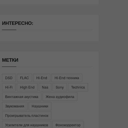
ИНТЕРЕСНО:
МЕТКИ
DSD
FLAC
Hi-End
Hi-End техника
Hi-Fi
High End
Nas
Sony
Technics
Винтажная акустика
Жена аудиофила
Звукомания
Наушники
Проигрыватель пластинок
Усилители для наушников
Фонокорректор