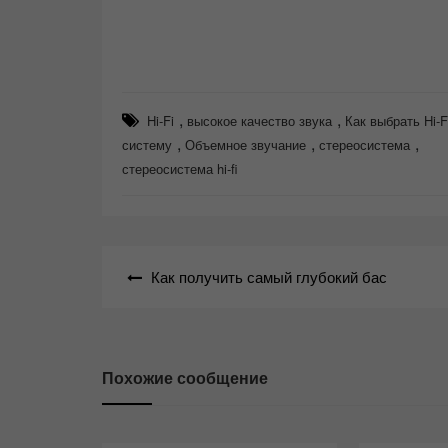
,
,
Hi-Fi
высокое качество звука
Как выбрать Hi-F
,
,
,
систему
Объемное звучание
стереосистема
стереосистема hi-fi
Навигация
Как получить самый глубокий бас
по
записям
Похожие сообщение