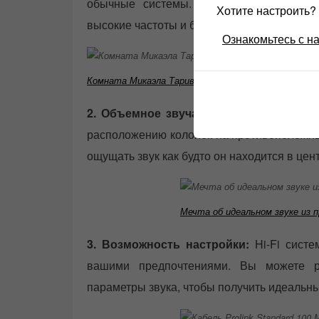
обычные системы. Они способны воспр
Хотите настроить
высокие частоты и более точный звук.
Ознакомьтесь с н
Комната Микаэла Таривердиева
2. Объемное звучание:
Стереосистемы H
расположению колонок на противоположны
ощущать звук как будто он находится в це
Мечта об идеальном звуке из 
3. Возможность настройки:
Hi-Fi систе
вашими предпочтениями. Вы можете р
параметры звука, чтобы получить идеальны