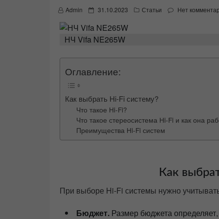
P
Admin
31.10.2023
Статьи
Нет коммента
o
s
t
НЧ Vifa NE265W
e
d
o
Оглавление:
n
Как выбрать Hi-Fi систему?
Что такое Hi-Fi?
Что такое стереосистема Hi-Fi и как она ра
Преимущества Hi-Fi систем
Как выбрат
При выборе Hi-Fi системы нужно учитывать
Бюджет.
Размер бюджета определяет,