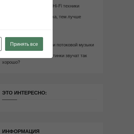
Возьмите друга в салон Hi-Fi техники
Чем дороже аудиотехника, тем лучше
звучит?
Секреты Hi-Fi
Принять все
10 способов оптимизации потоковой музыки
Почему виниловые пластинки звучат так
хорошо?
ЭТО ИНТЕРЕСНО:
ИНФОРМАЦИЯ