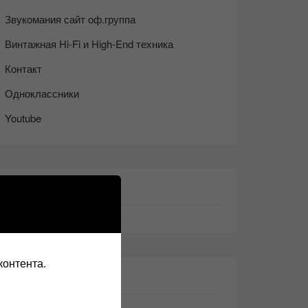
Звукомания сайт оф.группа
Винтажная Hi-Fi и High-End техника
Контакт
Одноклассники
Youtube
ТАКЖЕ ЧИТАЕМ:
контента.
СВЕЖИЕ ЗАПИСИ