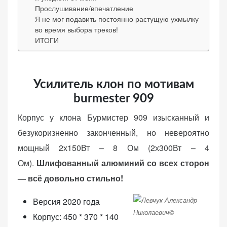
Прослушивание/впечатление
веб-сайта.
Я не мог подавить постоянно растущую ухмылку
во время выбора треков!
ИТОГИ
Функциональные
Обеспечивают
нормальную
работу сайта. Если
Усилитель клон по мотивам
вы откажетесь от
burmester 909
использования
Корпус у клона Бурмистер 909 изысканный и
этих файлов
cookie, некоторые
безукоризненно законченный, но невероятно
функции веб-сайта
мощный 2х150Вт – 8 Ом (2х300Вт – 4
исчезнут.
Ом).
Шлифованный алюминий со всех сторон
— всё довольно стильно!
Статистические
(аналитика)
Версия 2020 года
Анализируют
Корпус: 450 * 370 * 140
посещаемость