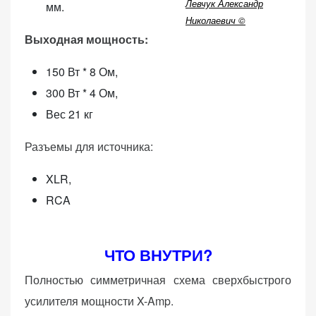
Левчук Александр
мм.
(Яндекс.Метрика).
Николаевич ©
Анонимно, без
Выходная мощность:
персональных
данных.
150 Вт * 8 Ом,
300 Вт * 4 Ом,
Маркетинговые
Вес 21 кг
(реклама)
Яндекс.Директ:
Разъемы для источника:
персонализированная
реклама на основе
XLR,
ваших интересов.
RCA
Рассказывая о своих
интересах и
поведении при
ЧТО ВНУТРИ?
посещении нашего
сайта, вы повышаете
Полностью симметричная схема сверхбыстрого
вероятность
усилителя мощности X-Amp.
просмотра