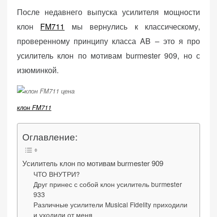
o
После недавнего выпуска усилителя мощности
n
клон
FM711
мы вернулись к классическому,
проверенному принципу класса AB – это я про
усилитель клон по мотивам burmester 909, но с
«Принять
все»
изюминкой.
клон FM711
Обязательные
«Настройки
(технические)
cookie»
Оглавление:
Необходимы для
работы сайта.
Сохраняют
Усилитель клон по мотивам burmester 909
настройки,
ЧТО ВНУТРИ?
корзину,
Друг принес с собой клон усилитель burmester
авторизацию. Они
933
Различные усилители Musical Fidelity приходили
необходимы для
и уходили от меня
функционирования