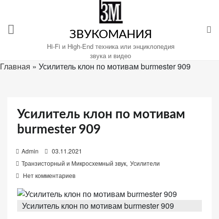
Перейти
к
содержимому
ЗВУКОМАНИЯ
Hi-Fi и High-End техника или энциклопедия
звука и видео
Главная
»
Усилитель клон по мотивам burmester 909
Настройте
файлы
cookie
Усилитель клон по мотивам
для
burmester 909
Звукомания.
P
Admin
03.11.2021
o
Транзисторный и Микросхемный звук
,
Усилители
s
Нет комментариев
t
e
Усилитель клон по мотивам burmester 909
d