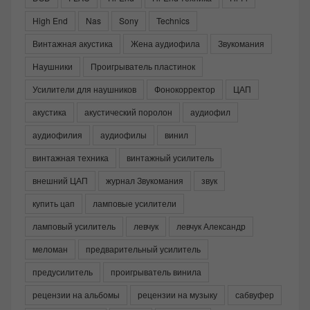
High End
Nas
Sony
Technics
Винтажная акустика
Жена аудиофила
Звукомания
Наушники
Проигрыватель пластинок
Усилители для наушников
Фонокорректор
ЦАП
акустика
акустический поролон
аудиофил
аудиофилия
аудиофилы
винил
винтажная техника
винтажный усилитель
внешний ЦАП
журнал Звукомания
звук
купить цап
ламповые усилители
ламповый усилитель
левчук
левчук Александр
меломан
предварительный усилитель
предусилитель
проигрыватель винила
рецензии на альбомы
рецензии на музыку
сабвуфер