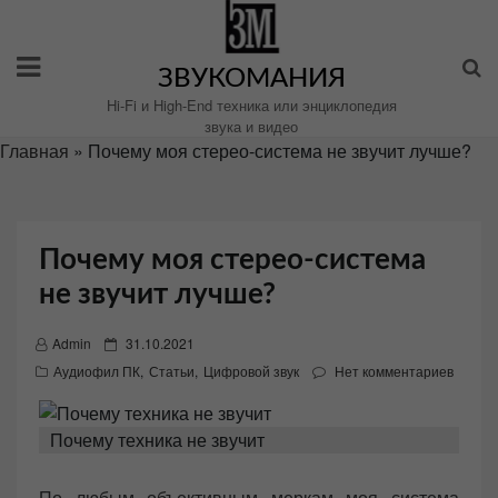
Перейти
к
содержимому
ЗВУКОМАНИЯ
Hi-Fi и High-End техника или энциклопедия
звука и видео
Главная
»
Почему моя стерео-система не звучит лучше?
Почему моя стерео-система
не звучит лучше?
P
Admin
31.10.2021
o
Аудиофил ПК
,
Статьи
,
Цифровой звук
Нет комментариев
s
t
Почему техника не звучит
e
d
По любым объективным меркам моя система