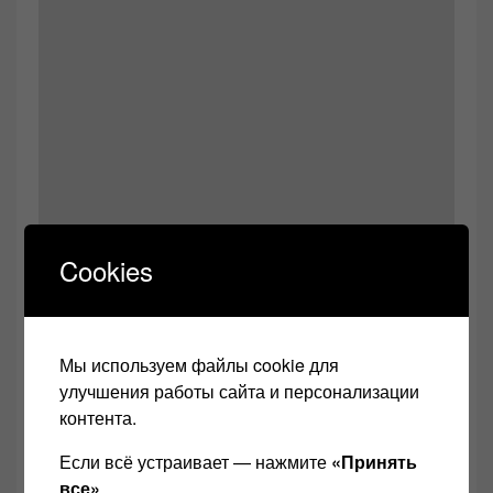
Cookies
Возможно, Ваши настройки не позволяют
Мы используем файлы cookie для
просматривать этот контент. Скорее всего, у
улучшения работы сайта и персонализации
вас отключен интерфейс.
контента.
Если всё устраивает — нажмите
«Принять
Посмотреть настройки
все»
.