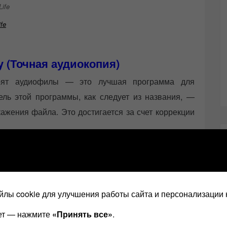
fe
y (Точная аудиокопия)
орят аудиофилы — это лучшая программа для
ель этой программы, как следует из названия, —
кажения файла. Это достигается за счет коррекции
 EAC считывает каждый аудиораздел как минимум
лы cookie для улучшения работы сайта и персонализации 
нформацию об ошибках, которую некоторые диски
ает — нажмите
«Принять все»
.
. Допустим, при чтении диска произошла ошибка,