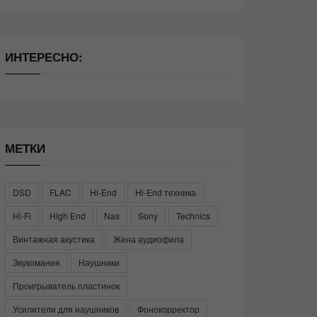
ИНТЕРЕСНО:
МЕТКИ
DSD
FLAC
Hi-End
Hi-End техника
Hi-Fi
High End
Nas
Sony
Technics
Винтажная акустика
Жена аудиофила
Звукомания
Наушники
Проигрыватель пластинок
Усилители для наушников
Фонокорректор