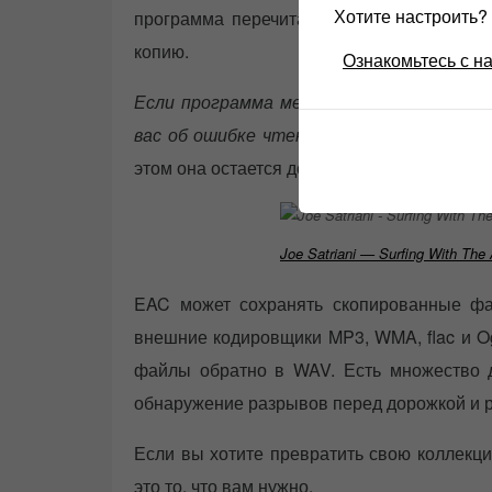
Хотите настроить
программа перечитает до 82 раз, сравни
копию.
Ознакомьтесь с н
Если программа менее чем на 99,5% не у
вас об ошибке чтения.
Помимо точности, 
этом она остается достаточно простой в и
Joe Satriani — Surfing With The 
EAC может сохранять скопированные ф
внешние кодировщики MP3, WMA, flac и Og
файлы обратно в WAV. Есть множество др
обнаружение разрывов перед дорожкой и 
Если вы хотите превратить свою коллекц
это то, что вам нужно.