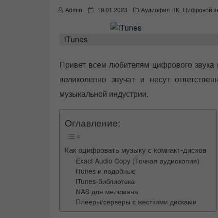
P
Admin
19.01.2023
Аудиофил ПК
,
Цифровой з
o
s
t
iTunes
e
d
o
Привет всем любителям цифрового звука и
n
великолепно звучат и несут ответствен
музыкальной индустрии.
Оглавление:
Как оцифровать музыку с компакт-дисков
Exact Audio Copy (Точная аудиокопия)
iTunes и подобные
iTunes-библиотека
NAS для меломана
Плееры/серверы с жесткими дисками