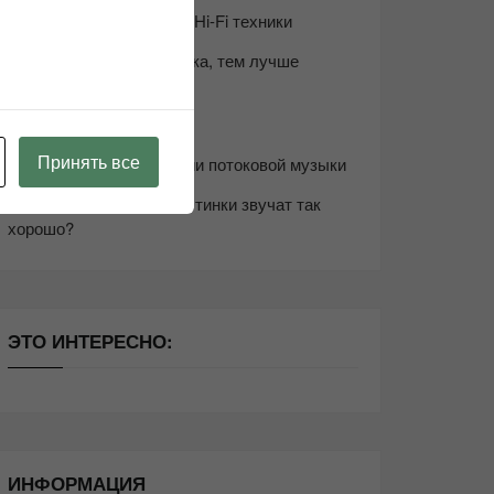
Возьмите друга в салон Hi-Fi техники
Чем дороже аудиотехника, тем лучше
звучит?
Секреты Hi-Fi
Принять все
10 способов оптимизации потоковой музыки
Почему виниловые пластинки звучат так
хорошо?
ЭТО ИНТЕРЕСНО:
ИНФОРМАЦИЯ