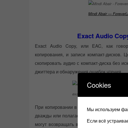
Mindi Abair — ForeverLi
Exact Audio Cop
Exact Audio Copy, или EAC, как гов
копирования, и записи компакт-дисков. Ц
скопировать аудио с компакт-диска без ис
джиттера и обнаружения ошибок чтения.
Cookies
exact audio copy
При копировании в «безопасном режиме»
Мы используем фай
дважды или полагается на расширенную и
Если всё устраив
могут возвращать вместе с аудиоданными