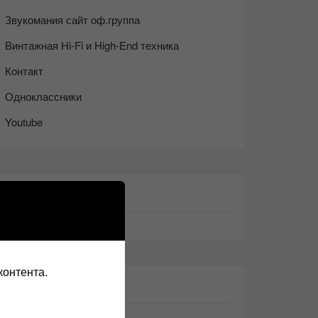
Звукомания сайт оф.группа
Винтажная Hi-Fi и High-End техника
Контакт
Одноклассники
Youtube
ТАКЖЕ ЧИТАЕМ:
контента.
СВЕЖИЕ ЗАПИСИ