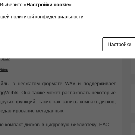
? Выберите
«Настройки cookie»
.
т результаты и выдаст вам наилучшую возможную
ашей политикой конфиденциальности
верена, что аудиопоток верен, она предупредит
программу можно настраивать по-разному, но при
Настройки
спользовании для разных пользователей.
Alien
айлы в несжатом формате WAV и поддерживает
gVorbis. Она также может распаковать некоторые
угих функций, таких как запись компакт-дисков,
редактирование метаданных.
ию компакт-дисков в цифровую библиотеку, EAC —