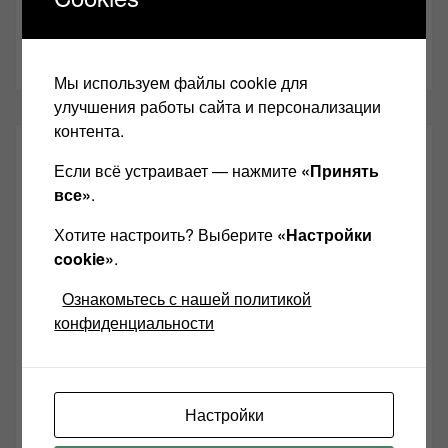
Мы используем файлы cookie для
улучшения работы сайта и персонализации
контента.
ВНИМАНИЕ!!!!
Если всё устраивает — нажмите
«Принять
все»
.
Приветствую всех любителей хорошего
звука на своём сайте "Звукомания"!
Хотите настроить? Выберите
«Настройки
cookie»
.
Если Вы пришли из Яндекса или другого поисковика,
но ссылка привела лишь на главную страницу сайта,
Ознакомьтесь с нашей политикой
то не отчаивайтесь, чуть ниже в строке "поиск" можно
конфиденциальности
написать то, что Вы искали, и это найдется!
Если не можете найти ответы на интересующие Вас
вопросы, то пишите мне в
Контакт VK
или на почту:
anl555@bk.ru
Настройки
Желаю Вам найти свой звук, с уважением,
Левчук