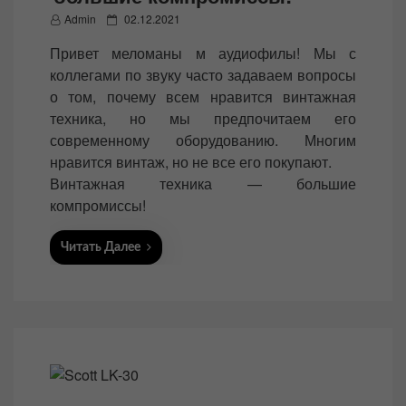
P
Admin
02.12.2021
o
Привет меломаны м аудиофилы! Мы с
s
коллегами по звуку часто задаваем вопросы
t
о том, почему всем нравится винтажная
e
техника, но мы предпочитаем его
d
современному оборудованию. Многим
o
нравится винтаж, но не все его покупают.
n
Винтажная техника — большие
компромиссы!
Читать Далее