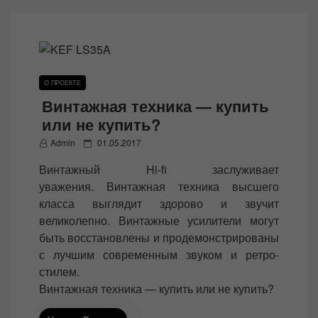
О ПРОЕКТЕ
Винтажная техника — купить
или не купить?
P
Admin
01.05.2017
o
Винтажный Hi-fi заслуживает
s
уважения. Винтажная техника высшего
t
класса выглядит здорово и звучит
e
великолепно. Винтажные усилители могут
d
быть восстановлены и продемонстрированы
o
с лучшим современным звуком и ретро-
n
стилем.
Винтажная техника — купить или не купить?