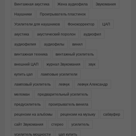
Винтажная акустика
Жена аудиофила
Звукомания
Наушники
Проигрыватель пластинок
Усилители для наушников
Фонокорректор
ЦАП
акустика
акустический поролон
аудиофил
аудиофилия
аудиофилы
винил
винтажная техника
винтажный усилитель
внешний ЦАП
журнал Звукомания
звук
купить цап
ламповые усилители
ламповый усилитель
левчук
левчук Александр
меломан
предварительный усилитель
предусилитель
проигрыватель винила
рецензии на альбомы
рецензии на музыку
сабвуфер
сайт Звукомания
стерео
усилитель
усилитель мощности
цап купить