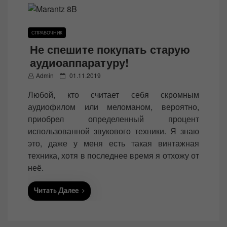
СПРАВОЧНИК
Не спешите покупать старую
аудиоаппаратуру!
P
Admin
01.11.2019
o
Любой, кто считает себя скромным
s
аудиофилом или меломаном, вероятно,
t
приобрел определенный процент
e
использованной звукового техники. Я знаю
d
это, даже у меня есть такая винтажная
o
техника, хотя в последнее время я отхожу от
n
неё.
Читать Далее