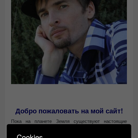
Добро пожаловать на мой сайт!
Пока на планете Земля существуют настоящие
любители качественного звука, я, Александр
Cookies
Левчук буду поддерживать сайт ЗВУКОМАНИЯ!