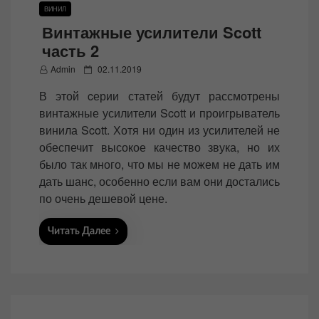
ВИНИЛ
Винтажные усилители Scott
часть 2
P
Admin
02.11.2019
o
В этой cерии статей будут рассмотрены
s
винтажные усилители Scott и проигрыватель
t
винила Scott. Хотя ни один из усилителей не
e
обеспечит высокое качество звука, но их
d
было так много, что мы не можем не дать им
o
дать шанс, особенно если вам они достались
n
по очень дешевой цене.
Читать Далее