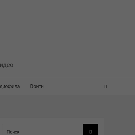
видео
удиофила
Войти
Поиск