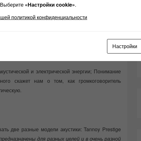
? Выберите
«Настройки cookie»
.
тики, мы часто видим, что используются различные
ашей политикой конфиденциальности
Настройки
кустической и электрической энергии; Понимание
ного скажет нам о том, как громкоговоритель
тическую.
ть две разные модели акустики: Tannoy Prestige
предназначены для разных целей и в очень разной