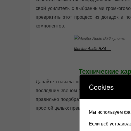
свой усилитель с выбранными громкогово
превратить этот процесс из догадок в п
компонентов.
Monitor Audio BX6 —
Технические хар
Давайте сначала посмотрим на характери
Cookies
последним звеном в цепочке Hi-Fi и одни
правильно подобрать в любой стерео систе
простой целью: превращать электрическую 
Мы используем фай
Если всё устраив
прогрев ак