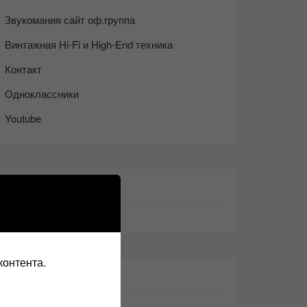
Звукомания сайт оф.группа
Винтажная Hi-Fi и High-End техника
Контакт
Одноклассники
Youtube
ТАКЖЕ ЧИТАЕМ:
контента.
СВЕЖИЕ ЗАПИСИ