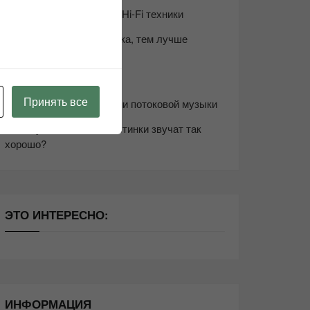
Возьмите друга в салон Hi-Fi техники
Чем дороже аудиотехника, тем лучше
звучит?
Секреты Hi-Fi
Принять все
10 способов оптимизации потоковой музыки
Почему виниловые пластинки звучат так
хорошо?
ЭТО ИНТЕРЕСНО:
ИНФОРМАЦИЯ