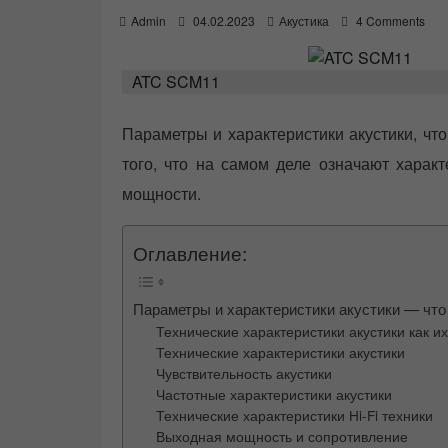
P
Admin
04.02.2023
Акустика
4 Comments
o
s
t
ATC SCM11
e
d
o
Параметры и характеристики акустики, чт
n
того, что на самом деле означают характ
мощности.
Оглавление:
Параметры и характеристики акустики — что 
Технические характеристики акустики как и
Технические характеристики акустики
Чувствительность акустики
Частотные характеристики акустики
Технические характеристики Hi-Fi техники
Выходная мощность и сопротивление