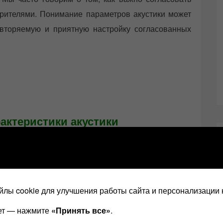
рителями. Понимание параметров акустики может
овторяемую и приятную настройку согласованных
актеристики акустики
стики громкоговорителей; ваши колонки являются
м из наиболее важных компонентов, которые нужно
ме Hi-Fi. Акустика — это сложное устройство, но с
энергию в акустическую!
лы cookie для улучшения работы сайта и персонализации 
ает — нажмите
«Принять все»
.
устики