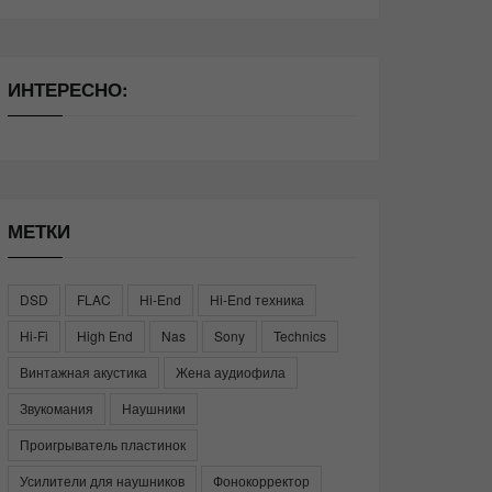
ИНТЕРЕСНО:
МЕТКИ
DSD
FLAC
Hi-End
Hi-End техника
Hi-Fi
High End
Nas
Sony
Technics
Винтажная акустика
Жена аудиофила
Звукомания
Наушники
Проигрыватель пластинок
Усилители для наушников
Фонокорректор