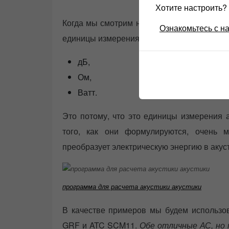
Хотите настроить
Когда мы смотрим на характеристики акус
Ознакомьтесь с н
единицы измерения:
дБ,
Ом,
Ватт.
Это потому, что это единицы измерения а
того, как они формулируются, очень м
преобразует электрическую энергию в акус
программа для расчета акустики акустики
В качестве примеров мы будем использова
GRF и ATC SCM11.
Обе отличные АС, но 