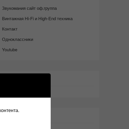
Звукомания сайт оф.группа
Винтажная Hi-Fi и High-End техника
Контакт
Одноклассники
Youtube
ТАКЖЕ ЧИТАЕМ:
контента.
СВЕЖИЕ ЗАПИСИ