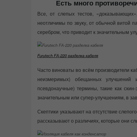
Есть много противореч
Все, от слепых тестов, «доказывающи
неотличимы по звуку, от обычной витой п
серебром, что приводит к значительным улу
Furutесh FА-220 разделка кабеля
Часто виноваты во всём производители каб
неизмеримых) обещанных улучшений 
псевдонаучные) термины, такие как скин-
значительным или супер-улучшениям, в зав
Скептики указывают на отсутствие слепого
рассказывают о различиях, которые они с