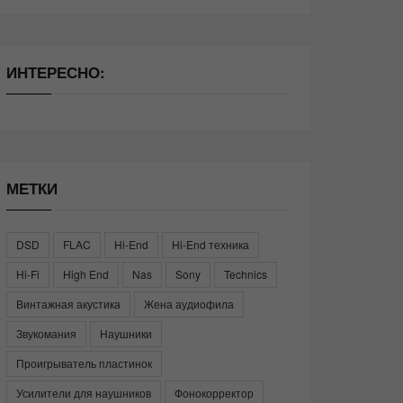
ИНТЕРЕСНО:
МЕТКИ
DSD
FLAC
Hi-End
Hi-End техника
Hi-Fi
High End
Nas
Sony
Technics
Винтажная акустика
Жена аудиофила
Звукомания
Наушники
Проигрыватель пластинок
Усилители для наушников
Фонокорректор