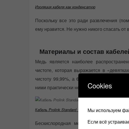
Изоляция кабеля как конденсатор
Поскольку все это ради развлечения (пом
ему нравится. Не нужно никого спасать от
Материалы и состав кабеле
Медь является наиболее распростране
чистоте, которая выражается в «девятка
чистоту 99,99%, а 6 девяток — 99,9999%
Cookies
ними практически невозможно.
Мы используем фай
Кабель Prolink Standard 100 Monster Cable отзыв
Если всё устраив
Бескислородная медь ( OFC ) подверг