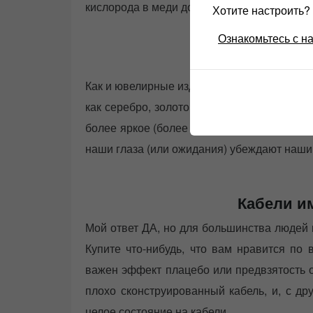
кислорода в меди до 0,001% или ниже.
Хотите настроить
Ознакомьтесь с н
Сереб
Как и ювелирные изделия, высококачестве
как серебро, золото и родий. Серебро в 
более яркое (более сфокусированное на вы
наши глаза (или ожидания) убеждают наши
Кабели и
Мой ответ ДА, но для большинства людей 
Купите что-нибудь, что вам нравится по
важен эффект плацебо или предвзятость 
плохо сконструированный кабель, и, с др
целое состояние на кабели.