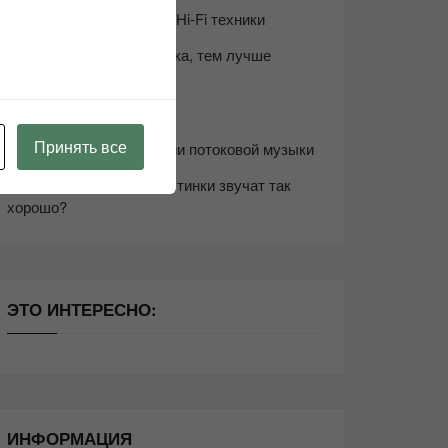
Возьмите друга в салон Hi-Fi техники
Чем дороже аудиотехника, тем лучше
звучит?
Секреты Hi-Fi
Принять все
10 способов оптимизации потоковой музыки
Почему виниловые пластинки звучат так
хорошо?
ЭТО ИНТЕРЕСНО:
ИНФОРМАЦИЯ