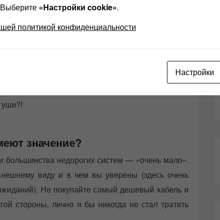
? Выберите
«Настройки cookie»
.
ашей политикой конфиденциальности
ро в кабеле
нные кабели содержат драгоценные металлы, такие
Настройки
кабелях часто рекламируется как придающее музыке
соких частотах) звучание. Совпадение ли это, или
 уши?!
меют значение?
и большинства недорогих систем — «очень мало».
 внешнему виду и в чем вы уверены (здесь очень
ожиданий). Не покупайте самый дешевый кабель и
угой стороны, лично я бы никогда не стал тратить