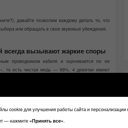
ните?), давайте позволим каждому делать то, что
 выбора или обращать в свои звуковые убеждения.
й всегда вызывают жаркие споры
нным проводником кабеля и оценивается по ее
х», то есть чистая медь — 99%. 4 девятки имеют
, однако измерить разницу в проводимости между
лы cookie для улучшения работы сайта и персонализации 
ает — нажмите
«Принять все»
.
лась дальнейшей очистке для снижения уровня