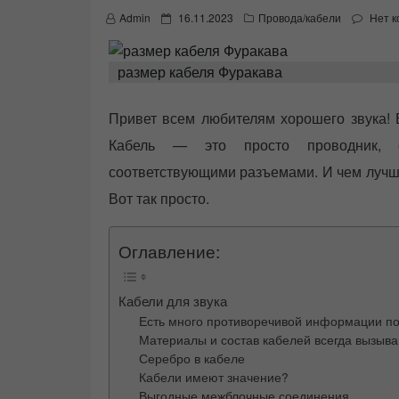
P
Admin
16.11.2023
Провода/кабели
Нет 
o
s
t
размер кабеля Фуракава
e
d
o
Привет всем любителям хорошего звука! 
n
Кабель — это просто проводник, о
соответствующими разъемами. И чем лучше
Вот так просто.
Оглавление:
Кабели для звука
Есть много противоречивой информации п
Материалы и состав кабелей всегда вызыв
Серебро в кабеле
Кабели имеют значение?
Выгодные межблочные соединения