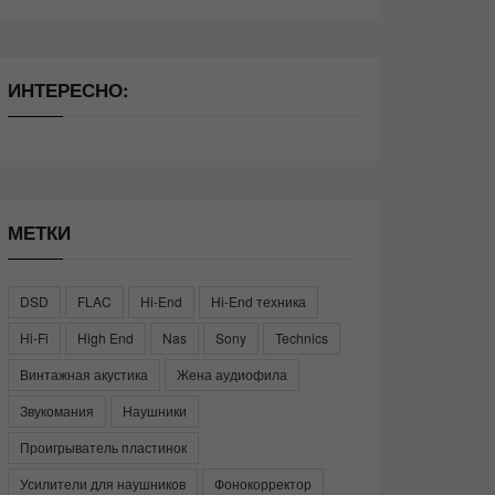
ИНТЕРЕСНО:
МЕТКИ
DSD
FLAC
Hi-End
Hi-End техника
Hi-Fi
High End
Nas
Sony
Technics
Винтажная акустика
Жена аудиофила
Звукомания
Наушники
Проигрыватель пластинок
Усилители для наушников
Фонокорректор