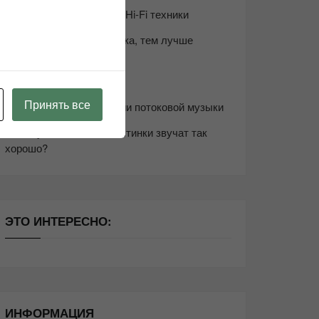
Возьмите друга в салон Hi-Fi техники
Чем дороже аудиотехника, тем лучше
звучит?
Секреты Hi-Fi
Принять все
10 способов оптимизации потоковой музыки
Почему виниловые пластинки звучат так
хорошо?
ЭТО ИНТЕРЕСНО:
ИНФОРМАЦИЯ