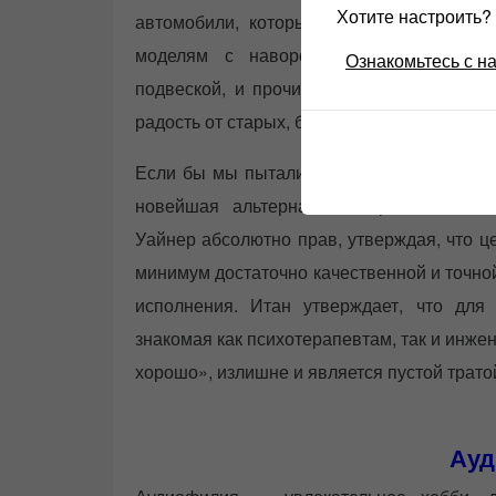
Хотите настроить
автомобили, которые на улице или гоно
моделям с навороченными электронн
Ознакомьтесь с н
подвеской, и прочими фишками, но мы 
радость от старых, более механических ар
Если бы мы пытались выиграть гонки или 
новейшая альтернатива справилась б
Уайнер абсолютно прав, утверждая, что ц
минимум достаточно качественной и точно
исполнения. Итан утверждает, что для 
знакомая как психотерапевтам, так и инжен
хорошо», излишне и является пустой трато
Ау