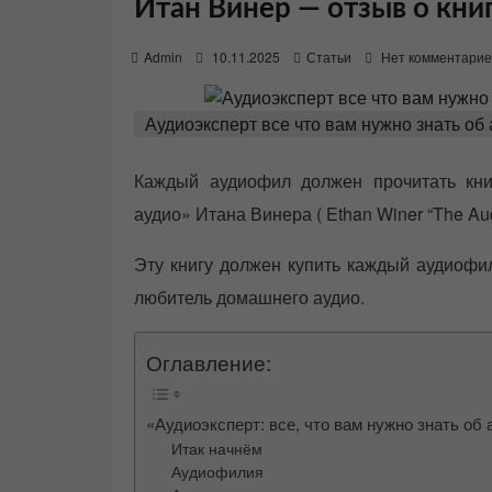
Итан Винер — отзыв о кни
P
Admin
10.11.2025
Статьи
Нет комментарие
o
s
t
Аудиоэксперт все что вам нужно знать об
e
d
o
Каждый аудиофил должен прочитать книг
n
аудио» Итана Винера ( Ethan Winer “The Audi
Эту книгу должен купить каждый аудиофи
любитель домашнего аудио.
Оглавление:
«Аудиоэксперт: все, что вам нужно знать об
Итак начнём
Аудиофилия