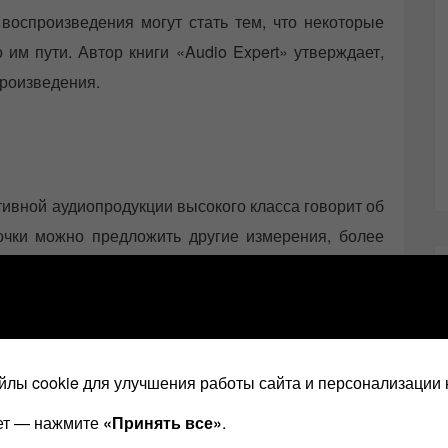
воспроизведения могут стать тем, что некоторые
 им пути. Автор книги «Audio Expert» утверждает,
произведения.
ивной аудиопродукции высокого класса говорит об
чки можно предложить другие измерения, более
нужно знать об аудио Итан Винер
лы cookie для улучшения работы сайта и персонализации 
тику
ает — нажмите
«Принять все»
.
от владения. Многие из нас (включая и меня) водят