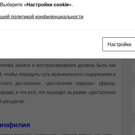
? Выберите
«Настройки cookie»
.
чной трассе легко уступают более современным
ыми системами помощи водителю и активной
ашей политикой конфиденциальности
предпочитаем вызывающую улыбку, естественную
тефактов, требующих большего участия водителя.
Настройки
просто быстрее добраться из пункта А в пункт Б,
ы с этой задачей лучше и эффективнее. Итан
епочка записи и воспроизведения должна быть как
й, чтобы передать суть музыкального содержания и
этого достаточно «достаточно хорошо» (фраза,
ерам), и что всё, что выходит за рамки «достаточно
й ресурсов.
диофилия