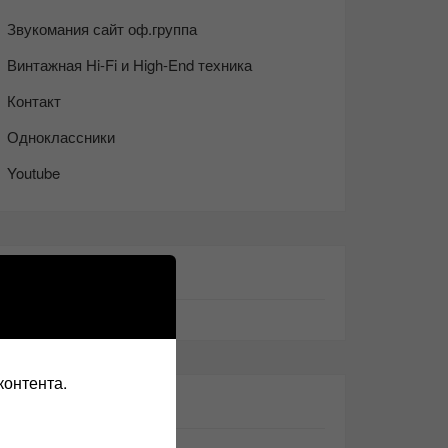
Звукомания сайт оф.группа
Винтажная Hi-Fi и High-End техника
Контакт
Одноклассники
Youtube
ТАКЖЕ ЧИТАЕМ:
контента.
СВЕЖИЕ ЗАПИСИ