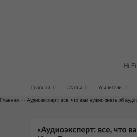
Перейти
к
содержимому
Hi-F
Главная
Статьи
Усилители
Главная
»
«Аудиоэксперт: все, что вам нужно знать об ауд
«Аудиоэксперт: все, что в