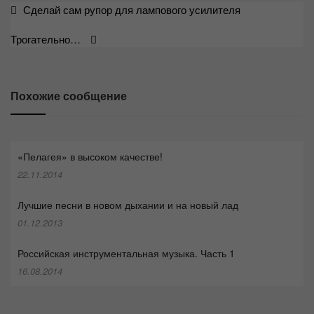
Навигация
Сделай сам рупор для лампового усилителя
по
Трогательно…
записям
Похожие сообщение
«Пелагея» в высоком качестве!
22.11.2014
Лучшие песни в новом дыхании и на новый лад
01.12.2013
Российская инструментальная музыка. Часть 1
16.08.2014