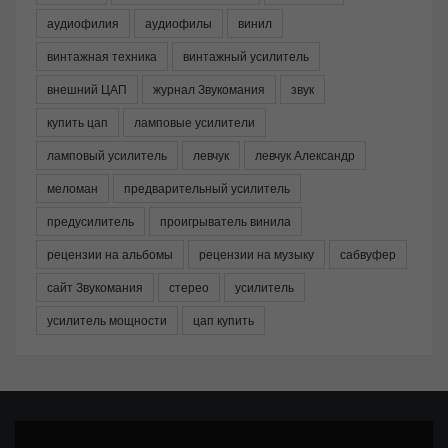
аудиофилия
аудиофилы
винил
винтажная техника
винтажный усилитель
внешний ЦАП
журнал Звукомания
звук
купить цап
ламповые усилители
ламповый усилитель
левчук
левчук Александр
меломан
предварительный усилитель
предусилитель
проигрыватель винила
рецензии на альбомы
рецензии на музыку
сабвуфер
сайт Звукомания
стерео
усилитель
усилитель мощности
цап купить