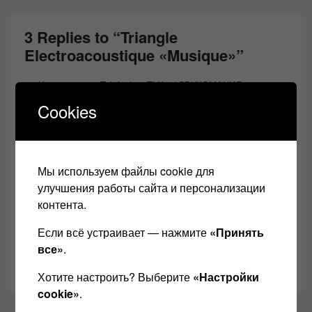
3 Replies to “Triangle
Electroacoustique «Musique»”
Уведомление:
Telefunken TLX 3 | ЗВУКОМАНИЯ
Cookies
Уведомление:
Бизнес-план: Репетиционная база |
ЗВУКОМАНИЯ
Мы используем файлы cookie для
улучшения работы сайта и персонализации
Уведомление:
ЦАП Pegasus II Ultra - Все чётко и по-
контента.
взрослому! | ЗВУКОМАНИЯ
Если всё устраивает — нажмите
«Принять
все»
.
Comments are closed.
Хотите настроить? Выберите
«Настройки
cookie»
.