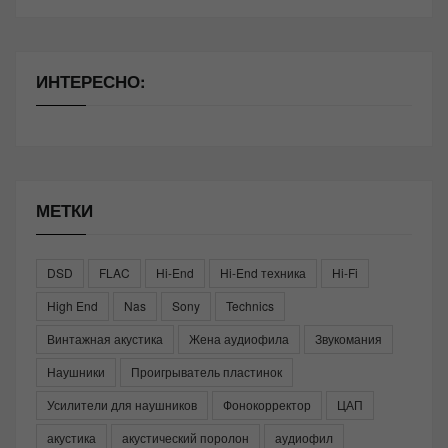
ИНТЕРЕСНО:
МЕТКИ
DSD
FLAC
Hi-End
Hi-End техника
Hi-Fi
High End
Nas
Sony
Technics
Винтажная акустика
Жена аудиофила
Звукомания
Наушники
Проигрыватель пластинок
Усилители для наушников
Фонокорректор
ЦАП
акустика
акустический поролон
аудиофил