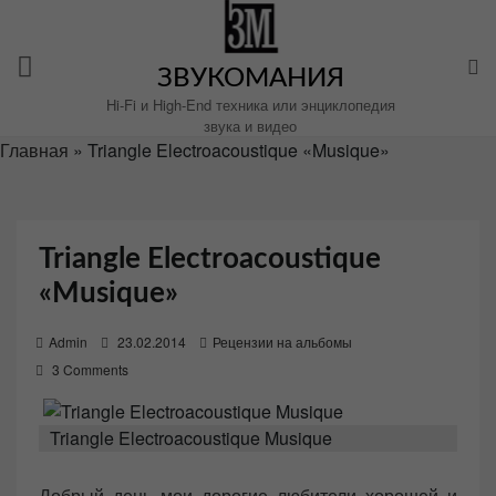
Перейти
к
содержимому
ЗВУКОМАНИЯ
Hi-Fi и High-End техника или энциклопедия
звука и видео
Главная
»
Triangle Electroacoustique «Musique»
Triangle Electroacoustique
«Musique»
P
Admin
23.02.2014
Рецензии на альбомы
o
3 Comments
s
t
Triangle Electroacoustique Musique
e
d
Добрый день мои дорогие любители хорошей и