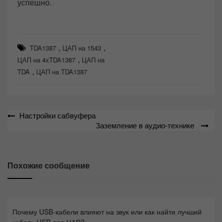
успешно.
,
,
TDA1387
ЦАП на 1543
,
ЦАП на 4хTDA1387
ЦАП на
,
TDA
ЦАП на TDA1387
Навигация
Настройки сабвуфера
Заземление в аудио-технике
по
записям
Похожие сообщение
Почему USB-кабели влияют на звук или как найти лучший
кабель USB для ЦАП?