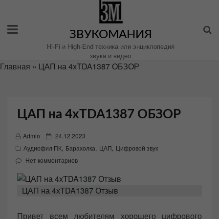
Перейти
к
содержимому
ЗВУКОМАНИЯ
Hi-Fi и High-End техника или энциклопедия
звука и видео
Главная
»
ЦАП на 4хTDA1387 ОБЗОР
ЦАП на 4хTDA1387 ОБЗОР
P
Admin
24.12.2023
o
Аудиофил ПК
,
Барахолка
,
ЦАП
,
Цифровой звук
s
Нет комментариев
t
e
ЦАП на 4хTDA1387 Отзыв
d
o
Привет всем любителям хорошего цифрового
n