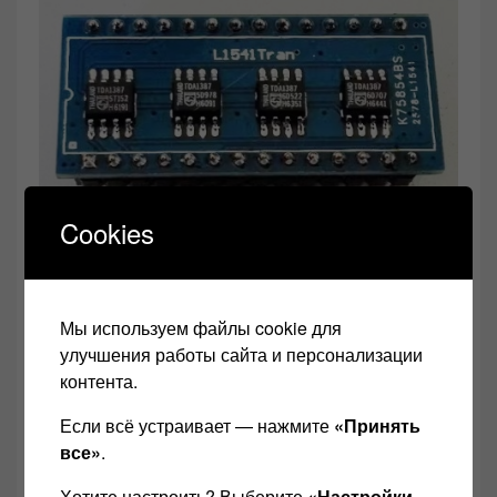
Cookies
плата TDA1387
плата цап-чипа TDA1387 задняя сторона
Мы используем файлы cookie для
улучшения работы сайта и персонализации
Впрочем, цап-чип обеспечивает только около 20-
контента.
30% качества звука. Блоки питания и
Если всё устраивает — нажмите
«Принять
комплектующие сами по себе предлагают больше,
все»
.
чем цап-чип. Источники питания в цифровом
Хотите настроить? Выберите
«Настройки