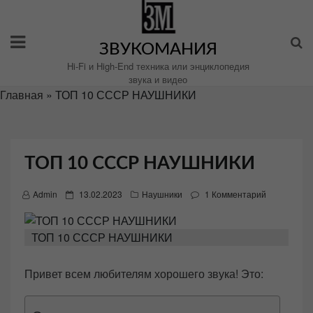
Перейти
к
содержимому
ЗВУКОМАНИЯ
Hi-Fi и High-End техника или энциклопедия
звука и видео
Главная
»
ТОП 10 СССР НАУШНИКИ
ТОП 10 СССР НАУШНИКИ
P
Admin
13.02.2023
Наушники
1 Комментарий
o
s
ТОП 10 СССР НАУШНИКИ
t
e
Привет всем любителям хорошего звука! Это:
d
o
n