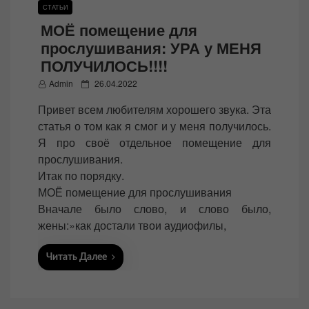
СТАТЬИ
МОЁ помещение для
прослушивания: УРА у МЕНЯ
ПОЛУЧИЛОСЬ!!!!
P
Admin
26.04.2022
o
Привет всем любителям хорошего звука. Эта
s
статья о том как я смог и у меня получилось.
t
Я про своё отдельное помещение для
e
прослушивания.
d
Итак по порядку.
o
МОЁ помещение для прослушивания
n
Вначале было слово, и слово было,
жены:»как достали твои аудиофилы,
Читать Далее