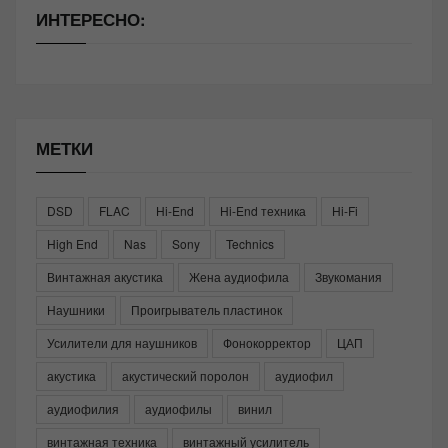
ИНТЕРЕСНО:
МЕТКИ
DSD
FLAC
Hi-End
Hi-End техника
Hi-Fi
High End
Nas
Sony
Technics
Винтажная акустика
Жена аудиофила
Звукомания
Наушники
Проигрыватель пластинок
Усилители для наушников
Фонокорректор
ЦАП
акустика
акустический поролон
аудиофил
аудиофилия
аудиофилы
винил
винтажная техника
винтажный усилитель