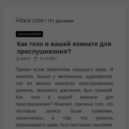
ШУМОИЗОЛЯЦИЯ
Как тихо в вашей комнате для
прослушивания?
P
Admin
14.12.2021
o
Привет всем любителям хорошего звука. Я
s
заметил, бывая у меломанов, аудиофилов,
t
что во многих комнатах прослушивания
e
уровень звукового давления был громкий.
d
Как тихо в вашей комнате для
o
прослушивания? Конечно, причина того, что
n
тестовые записи были громкими,
заключалась в том, что уровень
окружающего шума был настолько высоким,