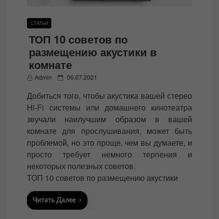
СТАТЬИ
ТОП 10 советов по
размещению акустики в
комнате
P
Admin
06.07.2021
o
Добиться того, чтобы акустика вашей стерео
s
Hi-Fi системы или домашнего кинотеатра
t
звучали наилучшим образом в вашей
e
комнате для прослушивания, может быть
d
проблемой, но это проще, чем вы думаете, и
o
просто требует немного терпения и
n
некоторых полезных советов.
ТОП 10 советов по размещению акустики
Читать Далее