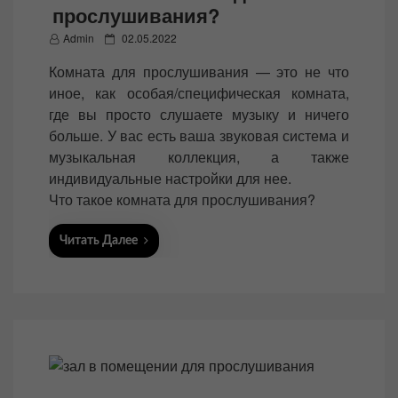
прослушивания?
P
Admin
02.05.2022
o
Комната для прослушивания — это не что
s
иное, как особая/специфическая комната,
t
где вы просто слушаете музыку и ничего
e
больше. У вас есть ваша звуковая система и
d
музыкальная коллекция, а также
o
индивидуальные настройки для нее.
n
Что такое комната для прослушивания?
Читать Далее