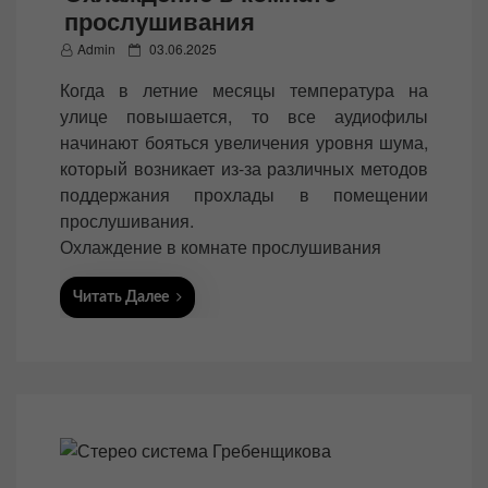
прослушивания
P
Admin
03.06.2025
o
Когда в летние месяцы температура на
s
улице повышается, то все аудиофилы
t
начинают бояться увеличения уровня шума,
e
который возникает из-за различных методов
d
поддержания прохлады в помещении
o
прослушивания.
n
Охлаждение в комнате прослушивания
Читать Далее