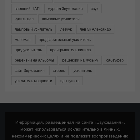
внешний ЦАП
журнал Звукомания
звук
купить цап
ламповые усилители
ламповый усилитель
левчук
левчук Александр
меломан
предварительный усилитель
предусилитель
проигрыватель винила
рецензии на альбомы
рецензии на музыку
сабвуфер
сайт Звукомания
стерео
усилитель
усилитель мощности
цап купить
Информация, размещённая на сайте «Звукомания»,
может использоваться исключительно в личных,
некоммерческих целях и не подлежит воспроизведению