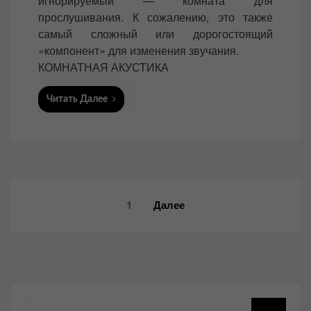
игнорируемый — комната для
d
прослушивания. К сожалению, это также
o
самый сложный или дорогостоящий
n
«компонент» для изменения звучания.
КОМНАТНАЯ АКУСТИКА
Читать Далее
Навигация
1
Далее
по
записям
Поиск