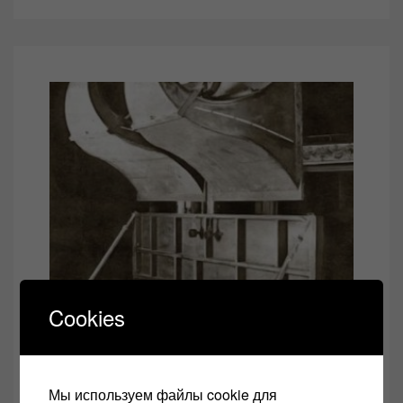
Cookies
СТАТЬИ
Отдельная комната для
прослушивания
Мы используем файлы cookie для