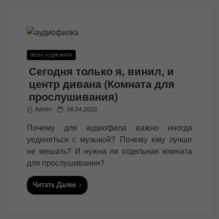
ЖЕНА АУДИОФИЛА
Сегодня только я, винил, и
центр дивана (Комната для
прослушивания)
P
Admin
06.04.2022
o
Почему для аудиофила важно иногда
s
уединяться с музыкой? Почему ему лучше
t
не мешать? И нужна ли отдельная комната
e
для прослушивания?
d
o
Читать Далее
n