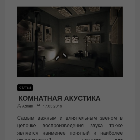
СТАТЬИ
КОМНАТНАЯ АКУСТИКА
P
Admin
17.05.2019
o
Самым важным и влиятельным звеном в
s
цепочке воспроизведения звука также
t
является наименее понятый и наиболее
e