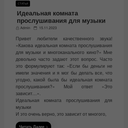
СТАТЬИ
Идеальная комната
прослушивания для музыки
P
Admin
15.11.2023
o
Привет любители качественного звука!
s
«Какова идеальная комната прослушивания
t
для музыки и многоканального кино?» Мне
e
довольно часто задают этот вопрос. Часто
d
это формулируют так: «Если бы деньги не
o
имели значения и я мог бы делать все, что
n
угодно, какой была бы идеальная комната
прослушивания?» Мой ответ «Это
зависит…».
Идеальная комната прослушивания для
музыки
И это очень верно, это зависит от многого,
Читать Далее