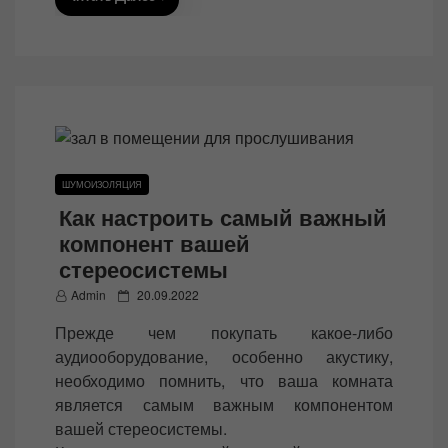
ШУМОИЗОЛЯЦИЯ
Как настроить самый важный
компонент вашей
стереосистемы
P
Admin
20.09.2022
o
Прежде чем покупать какое-либо
s
аудиооборудование, особенно акустику,
t
необходимо помнить, что ваша комната
e
является самым важным компонентом
d
вашей стереосистемы.
o