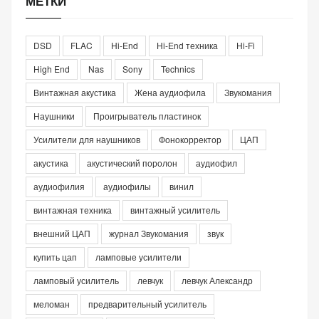
МЕТКИ
DSD
FLAC
Hi-End
Hi-End техника
Hi-Fi
High End
Nas
Sony
Technics
Винтажная акустика
Жена аудиофила
Звукомания
Наушники
Проигрыватель пластинок
Усилители для наушников
Фонокорректор
ЦАП
акустика
акустический поролон
аудиофил
аудиофилия
аудиофилы
винил
винтажная техника
винтажный усилитель
внешний ЦАП
журнал Звукомания
звук
купить цап
ламповые усилители
ламповый усилитель
левчук
левчук Александр
меломан
предварительный усилитель