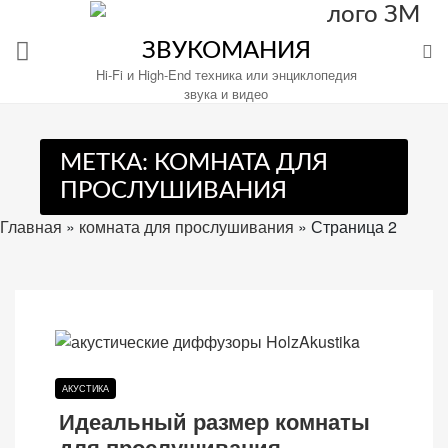
Перейти
к
ЗВУКОМАНИЯ
содержимому
Hi-Fi и High-End техника или энциклопедия
звука и видео
МЕТКА:
КОМНАТА ДЛЯ
Настройте
ПРОСЛУШИВАНИЯ
файлы
cookie
Главная
»
комната для прослушивания
»
Страница 2
для
Звукомания.
АКУСТИКА
Идеальный размер комнаты
для прослушивания