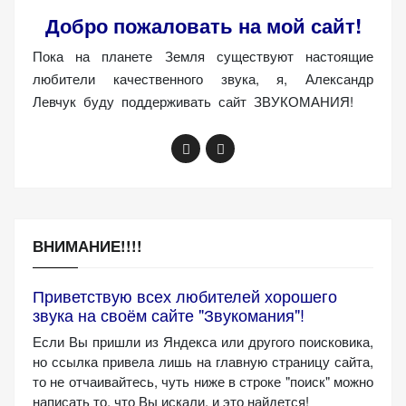
(Яндекс.Метрика).
Добро пожаловать на мой сайт!
Анонимно, без
Пока на планете Земля существуют настоящие
персональных
данных.
любители качественного звука, я, Александр
Левчук буду поддерживать сайт ЗВУКОМАНИЯ!
Маркетинговые
(реклама)
Яндекс.Директ:
персонализированная
реклама на основе
ВНИМАНИЕ!!!!
ваших интересов.
Рассказывая о своих
интересах и
Приветствую всех любителей хорошего
поведении при
звука на своём сайте "Звукомания"!
посещении нашего
Если Вы пришли из Яндекса или другого поисковика,
сайта, вы повышаете
но ссылка привела лишь на главную страницу сайта,
вероятность
то не отчаивайтесь, чуть ниже в строке "поиск" можно
просмотра
написать то, что Вы искали, и это найдется!