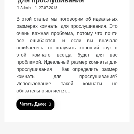
P
Admin
27.07.2018
o
В этой статье мы поговорим об идеальных
s
размерах комнаты для прослушивания. Это
t
очень важная проблема, потому что почти
«Принять
e
все ошибаются, и если вы вначале
все»
d
ошибаетесь, то получить хороший звук в
o
этой комнате всегда будет для вас
n
проблемой. Идеальный размер комнаты для
прослушивания Как определить размер
Обязательные
комнаты для прослушивания?
«Настройки
(технические)
Использование такой комнаты не
cookie»
Необходимы для
обязательно является…
работы сайта.
Сохраняют
Читать Далее
настройки,
корзину,
авторизацию. Они
необходимы для
функционирования