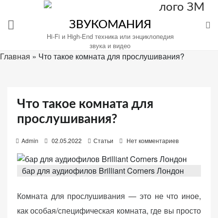
Перейти
к
ЗВУКОМАНИЯ
содержимому
Hi-Fi и High-End техника или энциклопедия
звука и видео
Главная
»
Что такое комната для прослушивания?
Настройте
файлы
Что такое комната для
cookie
для
прослушивания?
Звукомания.
P
Admin
02.05.2022
Статьи
Нет комментариев
o
s
бар для аудиофилов Brilliant Corners Лондон
t
e
Комната для прослушивания — это не что иное,
d
как особая/специфическая комната, где вы просто
o