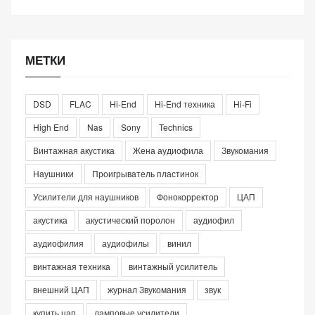
МЕТКИ
DSD
FLAC
Hi-End
Hi-End техника
Hi-Fi
High End
Nas
Sony
Technics
Винтажная акустика
Жена аудиофила
Звукомания
Наушники
Проигрыватель пластинок
Усилители для наушников
Фонокорректор
ЦАП
акустика
акустический поролон
аудиофил
аудиофилия
аудиофилы
винил
винтажная техника
винтажный усилитель
внешний ЦАП
журнал Звукомания
звук
купить цап
ламповые усилители