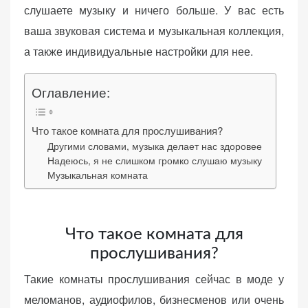
n
слушаете музыку и ничего больше. У вас есть
ваша звуковая система и музыкальная коллекция,
а также индивидуальные настройки для нее.
«Принять
Оглавление:
все»
Что такое комната для прослушивания?
Другими словами, музыка делает нас здоровее
Надеюсь, я не слишком громко слушаю музыку
Обязательные
Музыкальная комната
«Настройки
(технические)
cookie»
Необходимы для
работы сайта.
Сохраняют
Что такое комната для
настройки,
прослушивания?
корзину,
авторизацию. Они
Такие комнаты прослушивания сейчас в моде у
необходимы для
меломанов, аудиофилов, бизнесменов или очень
функционирования