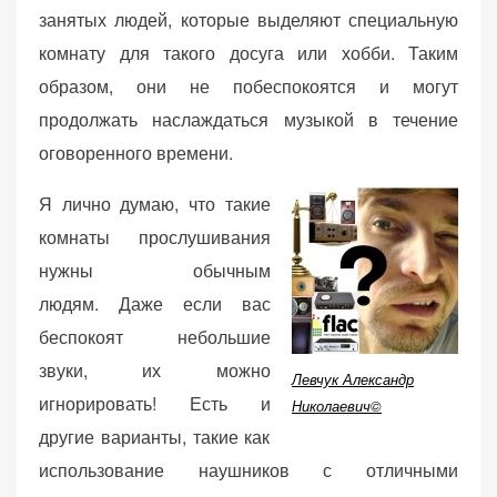
занятых людей, которые выделяют специальную
веб-сайта.
комнату для такого досуга или хобби. Таким
образом, они не побеспокоятся и могут
Функциональные
продолжать наслаждаться музыкой в течение
Обеспечивают
оговоренного времени.
нормальную
работу сайта. Если
Я лично думаю, что такие
вы откажетесь от
использования
комнаты прослушивания
этих файлов
нужны обычным
cookie, некоторые
людям. Даже если вас
функции веб-сайта
исчезнут.
беспокоят небольшие
звуки, их можно
Левчук Александр
игнорировать! Есть и
Николаевич©
Статистические
другие варианты, такие как
(аналитика)
Анализируют
использование наушников с отличными
посещаемость