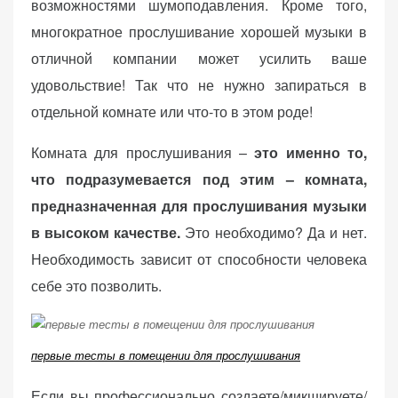
возможностями шумоподавления. Кроме того,
(Яндекс.Метрика).
многократное прослушивание хорошей музыки в
Анонимно, без
персональных
отличной компании может усилить ваше
данных.
удовольствие! Так что не нужно запираться в
отдельной комнате или что-то в этом роде!
Маркетинговые
Комната для прослушивания –
это именно то,
(реклама)
что подразумевается под этим – комната,
Яндекс.Директ:
персонализированная
предназначенная для прослушивания музыки
реклама на основе
в высоком качестве.
Это необходимо? Да и нет.
ваших интересов.
Необходимость зависит от способности человека
Рассказывая о своих
интересах и
себе это позволить.
поведении при
посещении нашего
сайта, вы повышаете
первые тесты в помещении для прослушивания
вероятность
просмотра
Если вы профессионально создаете/микшируете/