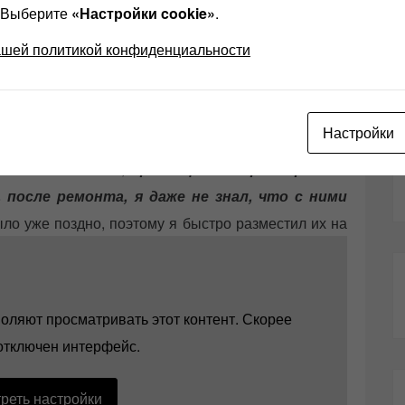
? Выберите
«Настройки cookie»
.
ашей политикой конфиденциальности
SWR145A
Настройки
динамиках Sonido SWR145A
х Sonido SWR145A,
притащил вечером прямо в
 после ремонта, я даже не знал, что с ними
ыло уже поздно, поэтому я быстро разместил их на
вик, который я люблю слушать с акустикой на СССР
нт.
оляют просматривать этот контент. Скорее
 отключен интерфейс.
реть настройки