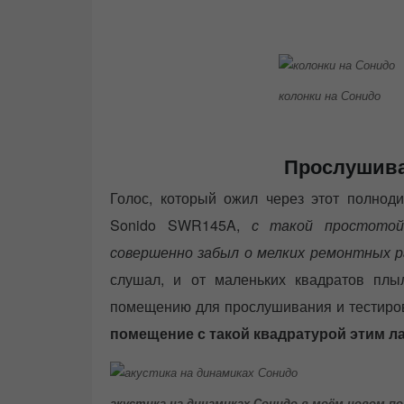
колонки на Сонидо
Прослушива
Голос, который ожил через этот полно
Sonido SWR145A,
с такой простотой,
совершенно забыл о мелких ремонтных 
слушал, и от маленьких квадратов пл
помещению для прослушивания и тестир
помещение с такой квадратурой этим л
акустика на динамиках Сонидо в моём новом п