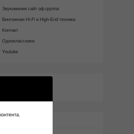
Звукомания сайт оф.группа
Винтажная Hi-Fi и High-End техника
Контакт
Одноклассники
Youtube
ТАКЖЕ ЧИТАЕМ:
контента.
СВЕЖИЕ ЗАПИСИ