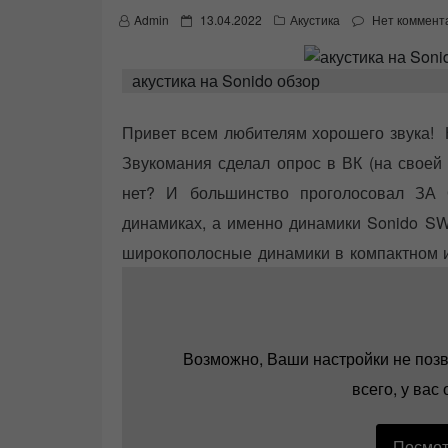
P
Admin
13.04.2022
Акустика
Нет коммент
o
s
t
акустика на Sonido обзор
e
d
o
Привет всем любителям хорошего звука! 
n
Звукомания сделал опрос в ВК (на своей 
нет? И большинство проголосовал ЗА 
динамиках, а именно динамики Sonido SW
широкополосные динамики в компактном и
довольно неудачные в плане музыкальности
данные полочные колонки на динамиках
Возможно, Ваши настройки не позв
всего, у вас
Посмот