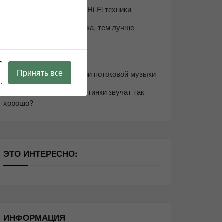
Возьмите друга в салон Hi-Fi техники
Чем дороже аудиотехника, тем лучше
звучит?
Секреты Hi-Fi
Принять все
10 способов оптимизации потоковой музыки
Почему виниловые пластинки звучат так
хорошо?
ЭТО ИНТЕРЕСНО:
ИНФОРМАЦИЯ