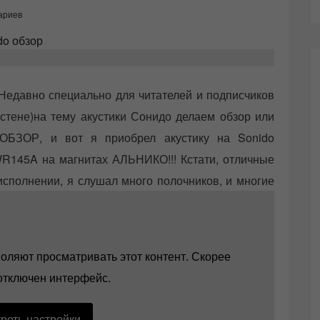
ариев
Недавно специально для читателей и подписчиков
стене)на тему акустики Сонидо делаем обзор или
ОБЗОР, и вот я приобрел акустику на Sonido
R145A на магнитах АЛЬНИКО!!! Кстати, отличные
сполнении, я слушал много полочников, и многие
, четкости, звуковой сцены, линейности и т.д.
Но
 Sonido меня потрясли.
оляют просматривать этот контент. Скорее
 отключен интерфейс.
реть настройки