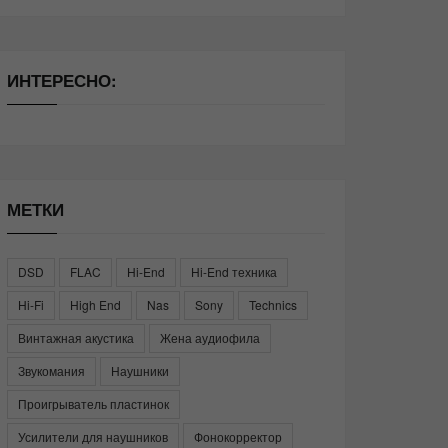
ИНТЕРЕСНО:
МЕТКИ
DSD
FLAC
Hi-End
Hi-End техника
Hi-Fi
High End
Nas
Sony
Technics
Винтажная акустика
Жена аудиофила
Звукомания
Наушники
Проигрыватель пластинок
Усилители для наушников
Фонокорректор