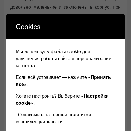
довольно маленькие и заключены в корпус, при
этом воздух перемещается через один или
Cookies
несколько каналов для скорости и направления.
Мы используем файлы cookie для
улучшения работы сайта и персонализации
контента.
Если всё устраивает — нажмите
«Принять
все»
.
Генератор Шумана для прослушивания музыки
Хотите настроить? Выберите
«Настройки
cookie»
.
Вместо того чтобы создавать частоту сжатия и
расширения воздуха, результирующий поток
Ознакомьтесь с нашей политикой
конфиденциальности
воздуха является плавным и спокойным. Это
непульсирующее качество предпочтительно в