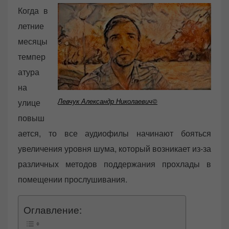
o
Когда в
n
летние
месяцы
темпер
атура
на
Левчук Александр Николаевич©
улице
повыш
ается, то все аудиофилы начинают бояться
увеличения уровня шума, который возникает из-за
различных методов поддержания прохлады в
помещении прослушивания.
Оглавление: