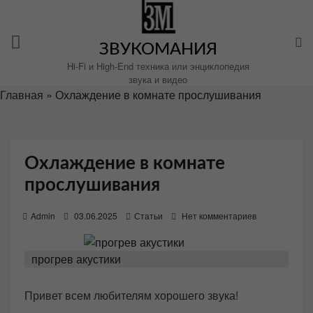
Перейти
к
содержимому
ЗВУКОМАНИЯ
Hi-Fi и High-End техника или энциклопедия
звука и видео
Главная
»
Охлаждение в комнате прослушивания
Охлаждение в комнате
прослушивания
P
Admin
03.06.2025
Статьи
Нет комментариев
o
s
прогрев акустики
t
e
Привет всем любителям хорошего звука!
d