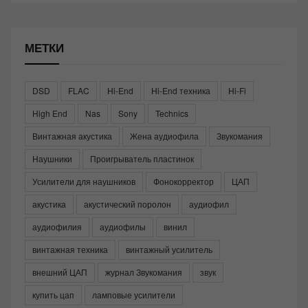
МЕТКИ
DSD
FLAC
Hi-End
Hi-End техника
Hi-Fi
High End
Nas
Sony
Technics
Винтажная акустика
Жена аудиофила
Звукомания
Наушники
Проигрыватель пластинок
Усилители для наушников
Фонокорректор
ЦАП
акустика
акустический поролон
аудиофил
аудиофилия
аудиофилы
винил
винтажная техника
винтажный усилитель
внешний ЦАП
журнал Звукомания
звук
купить цап
ламповые усилители