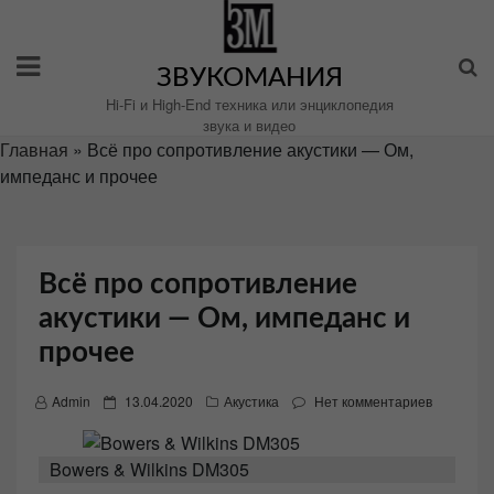
Перейти
к
содержимому
ЗВУКОМАНИЯ
Hi-Fi и High-End техника или энциклопедия
звука и видео
Главная
»
Всё про сопротивление акустики — Ом,
импеданс и прочее
Всё про сопротивление
акустики — Ом, импеданс и
прочее
P
Admin
13.04.2020
Акустика
Нет комментариев
o
s
Bowers & Wilkins DM305
t