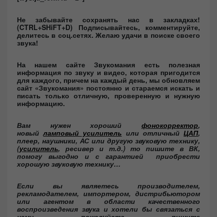
Не забывайте сохранять нас в закладках!
(CTRL+SHiFT+D)
Подписывайтесь, комментируйте,
делитесь в соц.сетях. Желаю удачи в поиске своего
звука!
На нашем сайте Звукомания есть полезная
информация по звуку и видео, которая пригодится
для каждого, причем на каждый день, мы обновляем
сайт «Звукомания» постоянно и стараемся искать и
писать только отличную, проверенную и нужную
информацию.
Вам нужен хороший
фонокорректор
,
новый
ламповый усилитель
или отличный
ЦАП
,
плеер, наушники, АС или другую звуковую технику,
(
усилитель
, ресивер и т.д.) то пишите в ВК,
помогу выгодно и с гарантией приобрести
хорошую звуковую технику…
Если вы являетесь производителем,
рекламодателем, импортером, дистрибьютором
или агентом в области качественного
воспроизведения звука и хотели бы связаться с
нами, пожалуйста, пишите