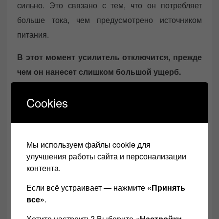
сильно. Это связано с тем, что он потребляет
больше тока, чем предусмотрено источником
питания.
В этот момент усилитель отключится, прежде
чем он нанесет слишком большой ущерб.
Поэтому, если возможно, то вы должны
Cookies
попытаться согласовать импеданс ваших
колонок с импедансом, на который рассчитан
усилитель.
Тогда у вас не должно быть никаких
Мы используем файлы cookie для
проблем.
улучшения работы сайта и персонализации
контента.
Если всё устраивает — нажмите
«Принять
все»
.
Хотите настроить? Выберите
«Настройки