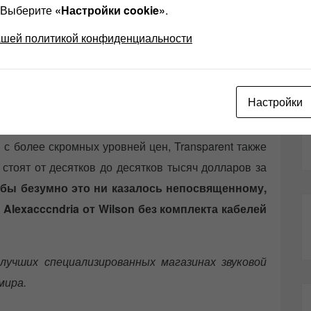
? Выберите
«Настройки cookie»
.
ысл от этих модов. Лучшее, что вы можете ожидать,
ашей политикой конфиденциальности
а.
Настройки
к производитель один из лучших кабелей в мире. Хотя
 с более скромных уровней цен, Transparent также
 стоят от десятков до десятков тысяч долларов за
 бы безумно это ни казалось непосвященному,
Alexacccndria от Wilson без комплекта кабелей
 лучших специализированных магазинах звуковой
мира.