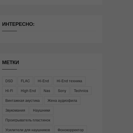
ИНТЕРЕСНО:
МЕТКИ
DSD
FLAC
Hi-End
Hi-End техника
Hi-Fi
High End
Nas
Sony
Technics
Винтажная акустика
Жена аудиофила
Звукомания
Наушники
Проигрыватель пластинок
Усилители для наушников
Фонокорректор