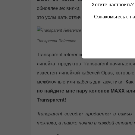
Хотите настроить
обновление: вилки, бананы, всегда есть см
Ознакомьтесь с н
это услышать отличный уровень хаенд звук
Transparent Reference
Transparent reference the wall известен ка
линейка продуктов Transparent начинается
известен линейкой кабелей Opus, которые
межблочные или кабель для акустики.
Как
но найдите мне пару колонок MAXX или 
Transparent!
Transparent сегодня продается в самых
техники, а также почти в каждой стране 