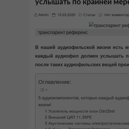
услышать по крайней мере
P
Admin
15.03.2020
Статьи
Нет коммента
o
s
t
транспарент референс
e
d
o
В нашей аудиофильской жизни есть м
n
каждый аудиофил должен услышать по
после таких аудиофильских вещей про
Оглавление:
5 аудиокомпонентов, которые каждый аудиоф
жизни!
1 Усилитель мощности клон DartZeel
2 Внешний ЦАП 11.38РЕ
3 Акустические системы электростатически
4 Кабель — Transparent Reference — мечт