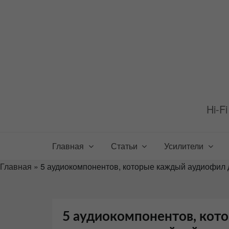
Перейти
к
содержимому
Hi-F
Главная
Статьи
Усилители
Главная
»
5 аудиокомпонентов, которые каждый аудиофил д
5 аудиокомпонентов, кот