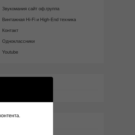
Звукомания сайт оф.группа
Винтажная Hi-Fi и High-End техника
Контакт
Одноклассники
Youtube
ТАКЖЕ ЧИТАЕМ:
контента.
СВЕЖИЕ ЗАПИСИ