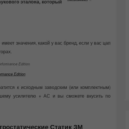
звукового эталона, который
имеет значения, какой у вас бренд, если у вас цап
торах.
rmance Edition
ратится к исходным заводским (или комплектным)
ошему усилителю + АС и вы сможете вкусить по
тростатические Статик ЗМ