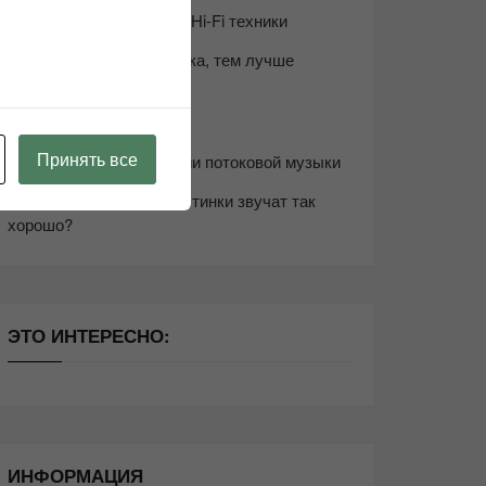
Возьмите друга в салон Hi-Fi техники
Чем дороже аудиотехника, тем лучше
звучит?
Секреты Hi-Fi
Принять все
10 способов оптимизации потоковой музыки
Почему виниловые пластинки звучат так
хорошо?
ЭТО ИНТЕРЕСНО:
ИНФОРМАЦИЯ