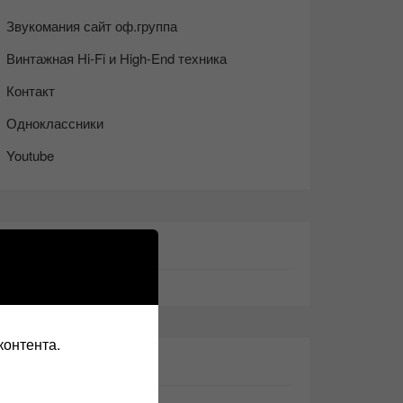
Звукомания сайт оф.группа
Винтажная Hi-Fi и High-End техника
Контакт
Одноклассники
Youtube
ТАКЖЕ ЧИТАЕМ:
контента.
СВЕЖИЕ ЗАПИСИ