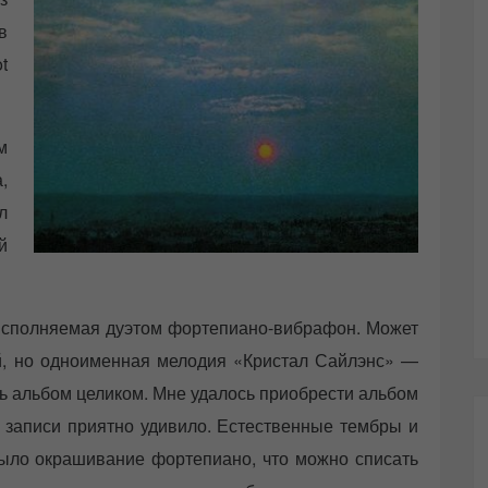
в
t
м
,
л
й
исполняемая дуэтом фортепиано-вибрафон. Может
ой, но одноименная мелодия «Кристал Сайлэнс» —
еть альбом целиком. Мне удалось приобрести альбом
о записи приятно удивило. Естественные тембры и
было окрашивание фортепиано, что можно списать