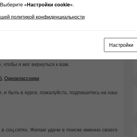
? Выберите
«Настройки cookie»
.
ашей политикой конфиденциальности
urton — Crystal Silence Размер
ТНО
ЗДЕСЬ !!!
Настройки
 чтобы я мог вернуться к вам.
б
,
Одноклассники
е, и быть в курсе, пожалуйста, подпишитесь на наш
 в соц.сетях. Желаю удачи в поиске именно своего