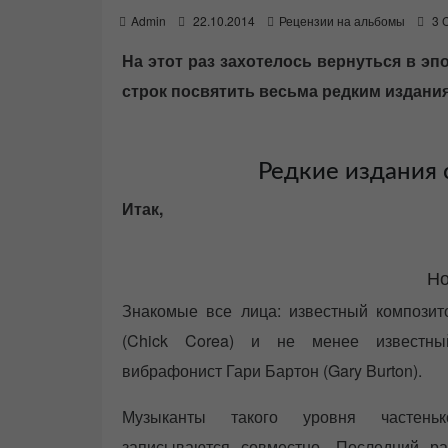
P
Admin
22.10.2014
Рецензии на альбомы
3 
o
s
На этот раз захотелось вернуться в эпо
t
строк посвятить весьма редким издани
e
d
o
n
Редкие издания 
Итак,
Но
Знакомые все лица: известный композит
(Chick Corea) и не
менее известны
вибрафонист Гари Бартон (Gary Burton).
Музыканты такого уровня частеньк
записываются совместно. Последний ра