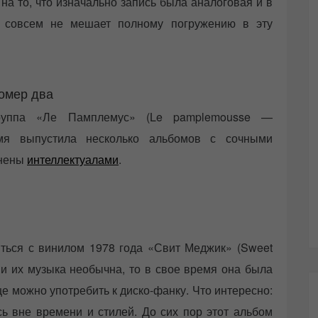
на то, что изначально запись была аналоговая и в
о совсем не мешает полному погружению в эту
омер два
-группа «Ле Памплемус» (Le pamplemousse —
емя выпустила несколько альбомов с сочными
енены
интеллектуалами
.
ться с винилом 1978 года «Свит Меджик» (Sweet
и их музыка необычна, то в свое время она была
е можно употребить к диско-фанку. Что интересно:
ь вне времени и стилей. До сих пор этот альбом