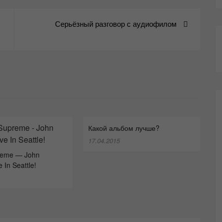
Серьёзный разговор с аудиофилом
Какой альбом лучше?
17.04.2015
reme — John
e In Seattle!