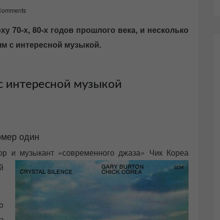
Comments
ху 70-х, 80-х годов прошлого века, и несколько
ям с интересной музыкой.
с интересной музыкой
мер один
ор и музыкант «современного джаза» Чик Кореа
й
о
з