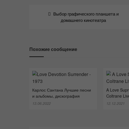
Навигация
Выбор графического планшета и
по
домашнего кинотеатра
записям
Похожие сообщение
Карлос Сантана Лучшие песни
A Love Sup
и альбомы, дискография
Coltrane Liv
13.06.2022
12.12.2021