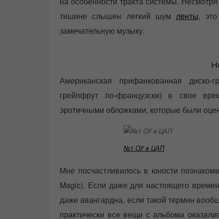
на особенности тракта системы. Несмотря 
тишине слышен легкий шум
ленты
, эт
замечательную музыку.
Н
Американская прифанкованная диско
грейпфрут по-французски) в свое вр
эротичными обложками, которые были оц
№1 ОУ в ЦАП
Мне посчастливилось в юности познакоми
Magic). Если даже для настоящего времен
даже авангардна, если такой термин вообщ
практически все вещи с альбома оказалис