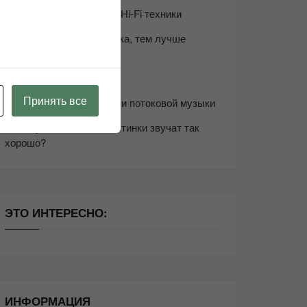
Возьмите друга в салон Hi-Fi техники
Чем дороже аудиотехника, тем лучше
звучит?
Секреты Hi-Fi
Принять все
10 способов оптимизации потоковой музыки
Почему виниловые пластинки звучат так
хорошо?
ЭТО ИНТЕРЕСНО:
ИНФОРМАЦИЯ