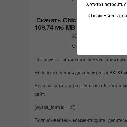
Хотите настроить
Ознакомьтесь с н
Скачать Chick Corea & Gary B
169.74 Мб MB можно
БЕСПЛА
NEC CD-803 обзор
Пожалуйста, оставляйте комментарии ниже,
Не бойтесь меня и добавляйтесь в
ВК
,
Юту
Если вы хотите узнать больше об этой тем
сайт.
[wysija_form id=»2″]
Подписывайтесь, комментируйте, делитесь