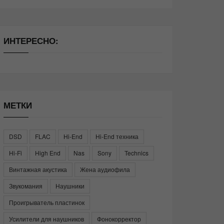
ИНТЕРЕСНО:
МЕТКИ
DSD
FLAC
Hi-End
Hi-End техника
Hi-Fi
High End
Nas
Sony
Technics
Винтажная акустика
Жена аудиофила
Звукомания
Наушники
Проигрыватель пластинок
Усилители для наушников
Фонокорректор