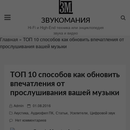
Перейти
к
содержимому
ЗВУКОМАНИЯ
Hi-Fi и High-End техника или энциклопедия
звука и видео
Главная
»
ТОП 10 способов как обновить впечатления от
прослушивания вашей музыки
ТОП 10 способов как обновить
впечатления от
прослушивания вашей музыки
P
Admin
01.08.2016
o
Акустика
,
Аудиофил ПК
,
Статьи
,
Усилители
,
Цифровой звук
s
Нет комментариев
t