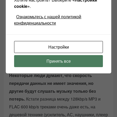
cookie»
.
Ознакомьтесь с нашей политикой
конфиденциальности
Настройки
Принять все
Не качайте музыку с подобным битрейтом и в мп3 никогда
Некоторые люди думают, что скорость
передачи данных не имеет значения, но
другие будут слушать музыку только без
потерь.
Кстати разница между 128kbp/s MP3 и
FLAC 600 kbp/s треками очень даже есть, на
дешевой технике (усилитель, АС, наушники, плеер