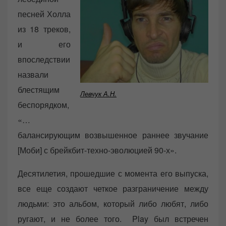
песней Холла
из 18 треков,
и его
впоследствии
назвали
блестящим
Левчук А.Н.
беспорядком,
«…
балансирующим возвышенное раннее звучание
[Моби] с брейкбит-техно-эволюцией 90-х».
Десятилетия, прошедшие с момента его выпуска,
все еще создают четкое разграничение между
людьми: это альбом, который либо любят, либо
ругают, и не более того. Play был встречен