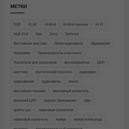
МЕТКИ
DSD
FLAC
Hi-End
Hi-End техника
Hi-Fi
High End
Nas
Sony
Technics
Винтажная акустика
Жена аудиофила
Звукомания
Наушники
Проигрыватель пластинок
Усилители для наушников
Фонокорректор
ЦАП
акустика
акустический поролон
аудиофил
аудиофилия
аудиофилы
винил
винтажная техника
винтажный усилитель
внешний ЦАП
журнал Звукомания
звук
купить цап
ламповые усилители
ламповый усилитель
левчук
левчук Александр
меломан
предварительный усилитель