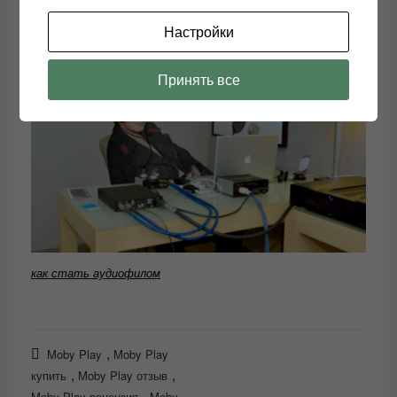
Hi-End технике довольно приятно.
Настройки
Принять все
как стать аудиофилом
,
Moby Play
Moby Play
,
,
купить
Moby Play отзыв
,
Moby Play рецензия
Moby