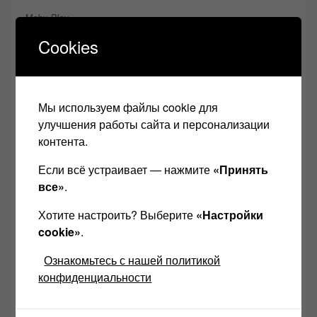
Moby Play
Cookies
Он многослоен и сложен по своему
звукоматериалу, с характерным музыкальным
почерком, сочетающим в себе праздничную
Мы используем файлы cookie для
расслабляющую меланхолию.
улучшения работы сайта и персонализации
контента.
СКАЧАТЬ Moby Play
ЗДЕСЬ
Если всё устраивает — нажмите
«Принять
БЕСПЛАТНО
в формате
все»
.
FLAC
размер 498мб (ccылка
Хотите настроить? Выберите
«Настройки
действует 20дней)
cookie»
.
Каждая композиция призвана поддержать
Ознакомьтесь с нашей политикой
сюжетную линию альбома: тематически она имеет
конфиденциальности
единство настроения и цели – вызвать в нас
желание не только двигаться, но и послушать на