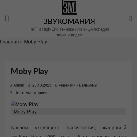
Перейти
к
содержимому
ЗВУКОМАНИЯ
Hi-Fi и High-End техника или энциклопедия
звука и видео
Главная
»
Moby Play
Moby Play
P
Admin
26.10.2023
Рецензии на альбомы
o
Нет комментариев
s
t
Moby Play
e
d
Альбом уходящего тысячелетия, жанровый
o
альбом Play 1999 года , был записан в его
n